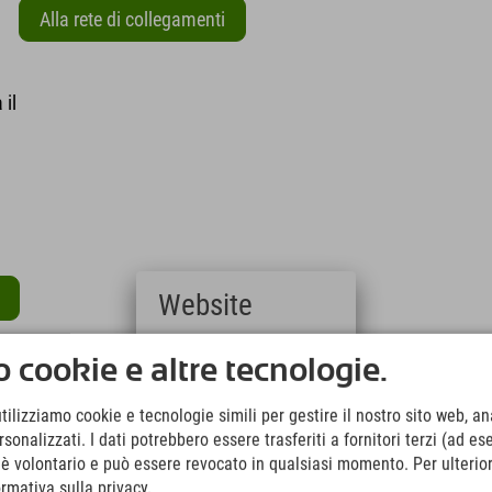
Alla rete di collegamenti
 il
Website
Deutsch
 cookie e altre tecnologie.
(German)
English
utilizziamo cookie e tecnologie simili per gestire il nostro sito web, ana
(English)
onalizzati. I dati potrebbero essere trasferiti a fornitori terzi (ad es
Italiano
(Italian)
o è volontario e può essere revocato in qualsiasi momento. Per ulterior
Čeština
ormativa sulla privacy.