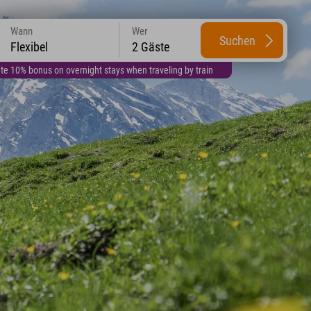
Wann
Wer
Suchen
Flexibel
2 Gäste
te 10% bonus on overnight stays when traveling by train