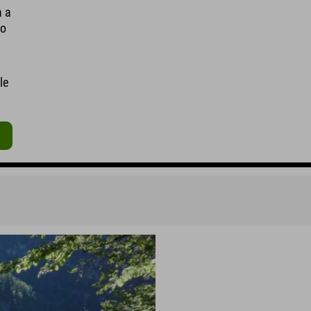
à a
io
le