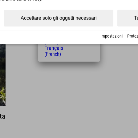
(Czech)
Polski
(Polish)
Accettare solo gli oggetti necessari
T
Magyar
(Hungarian)
Nederlands
Impostazioni
·
Protez
(Dutch)
Français
(French)
ta