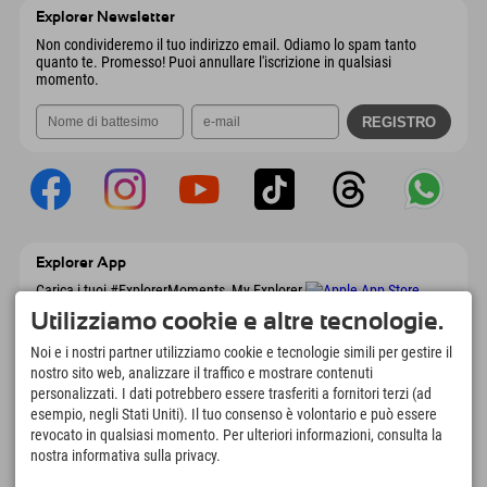
Austria
Prenotazione
Explorer Newsletter
Invia email
Non condivideremo il tuo indirizzo email. Odiamo lo spam tanto
quanto te. Promesso! Puoi annullare l'iscrizione in qualsiasi
momento.
Explorer App
Carica i tuoi #ExplorerMoments, My Explorer
To Go con panoramica delle prenotazioni,
Utilizziamo cookie e altre tecnologie.
lista dei desideri, panoramica dei ristoranti e
molto altro. Scaricalo subito!
Noi e i nostri partner utilizziamo cookie e tecnologie simili per gestire il
nostro sito web, analizzare il traffico e mostrare contenuti
personalizzati. I dati potrebbero essere trasferiti a fornitori terzi (ad
È tempo di momenti da esploratore
esempio, negli Stati Uniti). Il tuo consenso è volontario e può essere
166
4.634
km
revocato in qualsiasi momento. Per ulteriori informazioni, consulta la
Laghi di montagna e piscine
Piste per lo sci e lo
nostra informativa sulla privacy.
avventura
snowboard