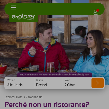
1
NEU: Climate Rate 10% bonus on overnight stays when traveling by train
Wohin
Wann
Wer
Alle Hotels
Flexibel
2 Gäste
Explorer Hotels
›
Nachhaltig
Perché non un ristorante?