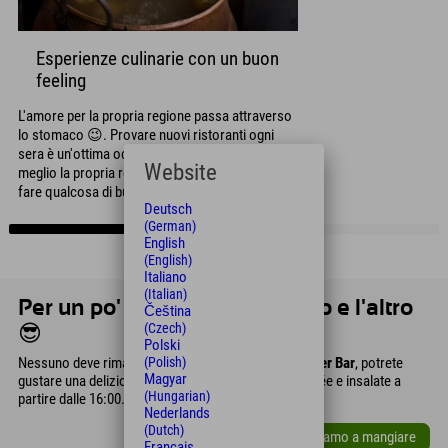
Esperienze culinarie con un buon
feeling
L'amore per la propria regione passa attraverso
lo stomaco 😉. Provare nuovi ristoranti ogni
sera è un'ottima occasione per conoscere
Website
meglio la propria regione e, allo stesso tempo,
fare qualcosa di buono per la gente del posto.
Deutsch
(German)
English
(English)
Italiano
(Italian)
Per un po' di fame tra un pasto e l'altro
Čeština
(Czech)
😎
Polski
Nessuno deve rimanere affamato con noi. All'
Explorer Bar
, potrete
(Polish)
Magyar
gustare una deliziosa selezione di panini, tarte flambée e insalate a
(Hungarian)
partire dalle 16:00.
Nederlands
(Dutch)
Andiamo a mangiare
Français