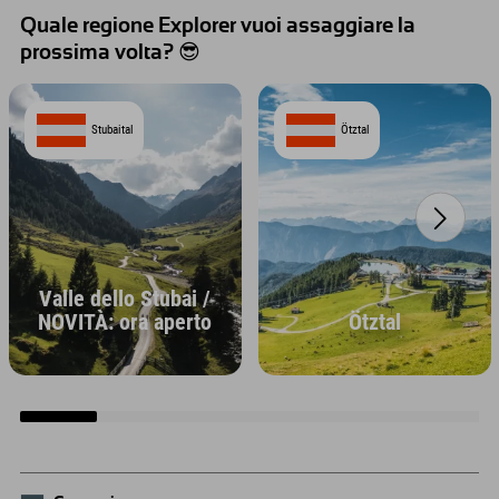
Quale regione Explorer vuoi assaggiare la
prossima volta? 😎
Stubaital
Ötztal
Valle dello Stubai /
NOVITÀ: ora aperto
Ötztal