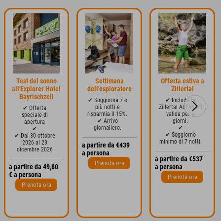
Test del sonno
Settimana
Offerta estiva a
all'Explorer Hotel
dell'esploratore
Zillertal
Bayrischzell
✔ Soggiorna 7 o
✔ Include la
più notti e
Zillertal Activcard
✔ Offerta
risparmia il 15%.
valida per 6
speciale di
✔ Arrivo
giorni.
apertura
giornaliero.
✔
✔
✔ Soggiorno
✔ Dal 30 ottobre
minimo di 7 notti.
2026 al 23
a partire da €439
dicembre 2026
a persona
a partire da €537
Prenota ora
a partire da 49,80
a persona
€ a persona
Prenota ora
Prenota ora