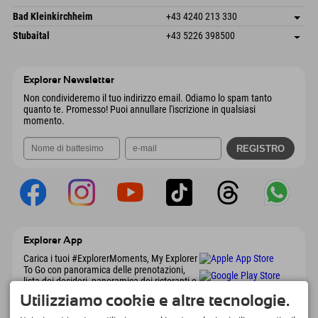
4573 Hinterstoder
Informazioni sull'arrivo
Invia email
Gscheat 14
Salva indirizzo
Austria
Prenotazione
Bad Kleinkirchheim
+43 4240 213 330
6441 Umhausen
Informazioni sull'arrivo
Invia email
Dorfstraße 24
Salva indirizzo
Austria
Prenotazione
Stubaital
+43 5226 398500
9546 Bad Kleinkirchheim
Informazioni sull'arrivo
Invia email
Wiesenweg 6
Salva indirizzo
Austria
Prenotazione
6167 Neustift im Stubaital
Informazioni sull'arrivo
Invia email
Austria
Prenotazione
Explorer Newsletter
Invia email
Non condivideremo il tuo indirizzo email. Odiamo lo spam tanto
quanto te. Promesso! Puoi annullare l'iscrizione in qualsiasi
momento.
Explorer App
Carica i tuoi #ExplorerMoments, My Explorer
To Go con panoramica delle prenotazioni,
lista dei desideri, panoramica dei ristoranti e
molto altro. Scaricalo subito!
Utilizziamo cookie e altre tecnologie.