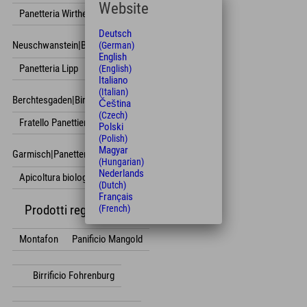
Website
Panetteria Wirthensohn
Deutsch
Neuschwanstein|Birra Zötler|
(German)
English
Panetteria Lipp
(English)
Italiano
(Italian)
Berchtesgaden|Birrificio Wieninger|
Čeština
(Czech)
Fratello Panettieri
Polski
(Polish)
Magyar
Garmisch|Panetteria Komm|
(Hungarian)
Nederlands
Apicoltura biologica Nagl
(Dutch)
Français
Prodotti regionali in Austria
(French)
Montafon
Panificio Mangold
Birrificio Fohrenburg