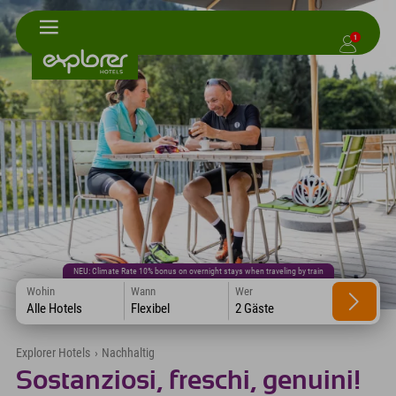
1
NEU: Climate Rate 10% bonus on overnight stays when traveling by train
Wohin
Wann
Wer
Alle Hotels
Flexibel
2 Gäste
Explorer Hotels
›
Nachhaltig
Sostanziosi, freschi, genuini!