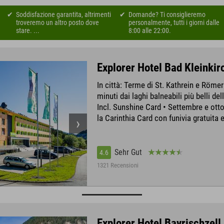
Soddisfazione garantita, altrimenti
Domande? Ti consiglieremo
troveremo un altro posto dove
personalmente, tutti i giorni dalle
stare. ...
8:00 alle 22:00.
Explorer Hotel Bad Kleinki
In città: Terme di St. Kathrein e Röme
minuti dai laghi balneabili più belli del
Incl. Sunshine Card • Settembre e ott
la Carinthia Card con funivia gratuita 
Sehr Gut
4.6
1321 Recensioni
Explorer Hotel Bayrischzell