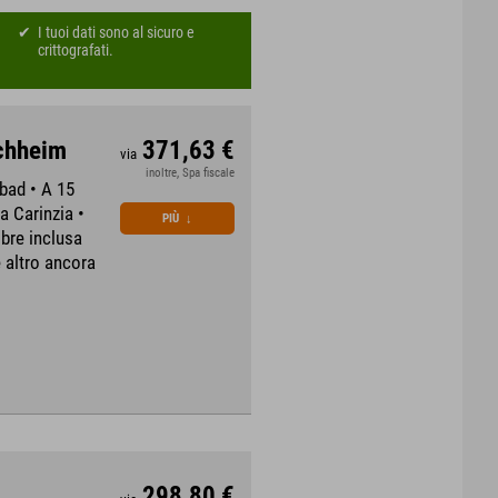
I tuoi dati sono al sicuro e
crittografati.
rchheim
371,63 €
via
inoltre, Spa fiscale
rbad • A 15
la Carinzia •
PIÙ
↓
obre inclusa
e altro ancora
298,80 €