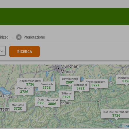
irizzo
→
4
Prenotazione
RICERCA
Hinters
Bayrischzell
372
Neuschwanstein
299€
Berchtesgaden
372€
Garmisch
372€
Kitzbühel
372€
372€
Oberstdorf
372€
Zillertal
372€
Ötztal
Stubaital
372€
388€
Montafon
372€
Bad Kleinkirchhei
372€
Lea