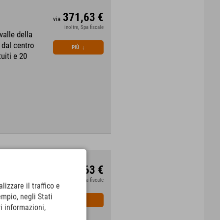
371,63 €
via
inoltre, Spa fiscale
valle della
 dal centro
PIÙ
↓
uiti e 20
371,63 €
via
inoltre, Spa fiscale
lizzare il traffico e
 soli 20
empio, negli Stati
ampicate sul
PIÙ
↓
i informazioni,
 con 2.750