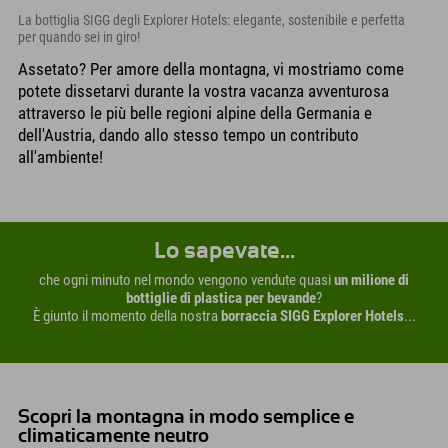
La bottiglia SIGG degli Explorer Hotels: elegante, sostenibile e perfetta
per quando sei in giro!
Assetato? Per amore della montagna, vi mostriamo come
potete dissetarvi durante la vostra vacanza avventurosa
attraverso le più belle regioni alpine della Germania e
dell'Austria, dando allo stesso tempo un contributo
all'ambiente!
Lo sapevate...
che ogni minuto nel mondo vengono vendute quasi
un milione di
bottiglie di plastica per bevande
?
È giunto il momento della nostra
borraccia SIGG Explorer Hotels
...
Scopri la montagna in modo semplice e
climaticamente neutro