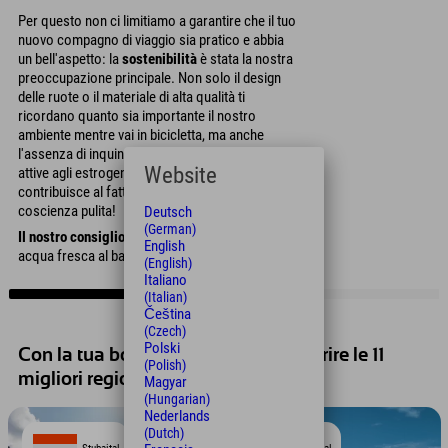
Per questo non ci limitiamo a garantire che il tuo
nuovo compagno di viaggio sia pratico e abbia
un bell'aspetto: la
sostenibilità
è stata la nostra
preoccupazione principale. Non solo il design
delle ruote o il materiale di alta qualità ti
ricordano quanto sia importante il nostro
ambiente mentre vai in bicicletta, ma anche
l'assenza di inquinanti nocivi come sostanze
Website
attive agli estrogeni come
BPA e ftalati
contribuisce al fatto che puoi dissetarti con la
coscienza pulita!
Deutsch
(German)
Il nostro consiglio
: riempi la tua borraccia con
English
acqua fresca al bar dell'Explorer Hotel!
(English)
Italiano
(Italian)
Čeština
(Czech)
Polski
Con la tua borraccia SIGG puoi scoprire le 11
(Polish)
migliori regioni alpine:
Magyar
(Hungarian)
Nederlands
(Dutch)