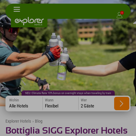
1
NEU: Climate Rate 10% bonus on overnight stays when traveling by train
Wohin
Wann
Wer
Alle Hotels
Flexibel
2 Gäste
Explorer Hotels
›
Blog
Bottiglia SIGG Explorer Hotels