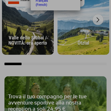
Français
Stubaital
Ötztal
(French)
Valle dello Stubai /
NOVITÀ: ora aperto
Ötztal
Trova il tuo compagno per le tue
avventure sportive alla nostra
reception a soli 24,95 €