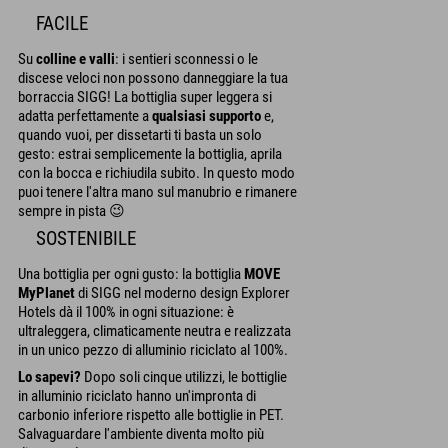
FACILE
Su
colline e valli
: i sentieri sconnessi o le
discese veloci non possono danneggiare la tua
borraccia SIGG! La bottiglia super leggera si
adatta perfettamente a
qualsiasi supporto
e,
quando vuoi, per dissetarti ti basta un solo
gesto: estrai semplicemente la bottiglia, aprila
con la bocca e richiudila subito. In questo modo
puoi tenere l'altra mano sul manubrio e rimanere
sempre in pista 😉
SOSTENIBILE
Una bottiglia per ogni gusto: la bottiglia
MOVE
MyPlanet
di SIGG nel moderno design Explorer
Hotels dà il 100% in ogni situazione: è
ultraleggera, climaticamente neutra e realizzata
in un unico pezzo di alluminio riciclato al 100%.
Lo sapevi?
Dopo soli cinque utilizzi, le bottiglie
in alluminio riciclato hanno un'impronta di
carbonio inferiore rispetto alle bottiglie in PET.
Salvaguardare l'ambiente diventa molto più