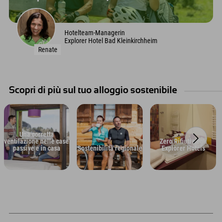
Hotelteam-Managerin
Explorer Hotel Bad Kleinkirchheim
Renate
Scopri di più sul tuo alloggio sostenibile
Una corretta
ventilazione nelle case
Zero Rifiuti negli
passive e in casa
Sostenibilità regionale
Explorer Hotels