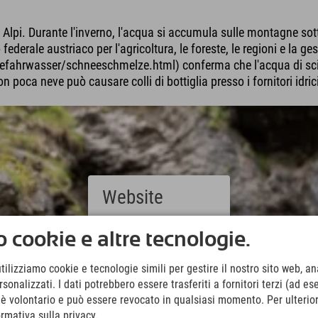
e Alpi. Durante l'inverno, l'acqua si accumula sulle montagne s
 federale austriaco per l'agricoltura, le foreste, le regioni e la ges
ahrwasser/schneeschmelze.html) conferma che l'acqua di sciogl
 poca neve può causare colli di bottiglia presso i fornitori idrici
Website
Deutsch
 cookie e altre tecnologie.
(German)
English
utilizziamo cookie e tecnologie simili per gestire il nostro sito web, ana
(English)
onalizzati. I dati potrebbero essere trasferiti a fornitori terzi (ad es
Italiano
(Italian)
o è volontario e può essere revocato in qualsiasi momento. Per ulterior
Čeština
ormativa sulla privacy.