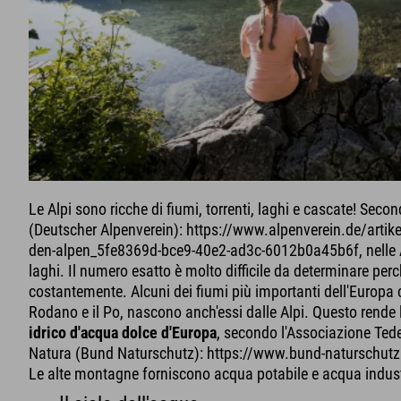
Le Alpi sono ricche di fiumi, torrenti, laghi e cascate! Seco
(Deutscher Alpenverein): https://www.alpenverein.de/artike
den-alpen_5fe8369d-bce9-40e2-ad3c-6012b0a45b6f, nelle Al
laghi. Il numero esatto è molto difficile da determinare per
costantemente. Alcuni dei fiumi più importanti dell'Europa c
Rodano e il Po, nascono anch'essi dalle Alpi. Questo rende l
idrico d'acqua dolce d'Europa
, secondo l'Associazione Tede
Natura (Bund Naturschutz): https://www.bund-naturschutz
Le alte montagne forniscono acqua potabile e acqua industr