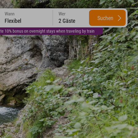
Wann
Wer
Suchen
Flexibel
2 Gäste
te 10% bonus on overnight stays when traveling by train