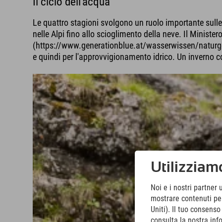
Il ciclo dell'acqua
Le quattro stagioni svolgono un ruolo importante sull
nelle Alpi fino allo scioglimento della neve. Il Ministero
(https://www.generationblue.at/wasserwissen/naturgef
e quindi per l'approvvigionamento idrico. Un inverno con
Utilizziamo
Noi e i nostri partner 
mostrare contenuti pers
Uniti). Il tuo consens
consulta la nostra inf