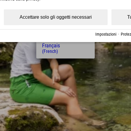
(Czech)
Polski
(Polish)
Accettare solo gli oggetti necessari
T
Magyar
(Hungarian)
Nederlands
Impostazioni
·
Protez
(Dutch)
Français
(French)