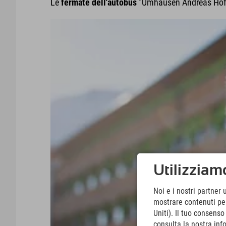
Le
fermate dell'autobus
"Umhausen Andreas Hofer"
Utilizziamo
Noi e i nostri partner 
mostrare contenuti pers
Uniti). Il tuo consens
consulta la nostra inf