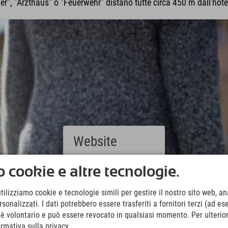
, "Arzthaus" o "Feuerwehr" distano tutte circa 450 m dall'hote
Website
Deutsch
 cookie e altre tecnologie.
(German)
English
utilizziamo cookie e tecnologie simili per gestire il nostro sito web, ana
(English)
onalizzati. I dati potrebbero essere trasferiti a fornitori terzi (ad es
Italiano
(Italian)
o è volontario e può essere revocato in qualsiasi momento. Per ulterior
Čeština
ormativa sulla privacy.