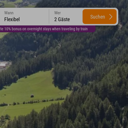
Wann
Wer
Suchen
Flexibel
2 Gäste
te 10% bonus on overnight stays when traveling by train