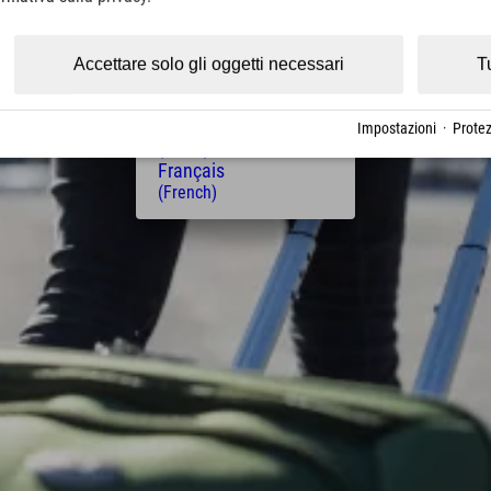
(Czech)
Polski
(Polish)
Accettare solo gli oggetti necessari
T
Magyar
(Hungarian)
Nederlands
Impostazioni
·
Protez
(Dutch)
Français
(French)