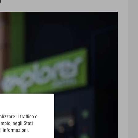
l.
lizzare il traffico e
empio, negli Stati
i informazioni,