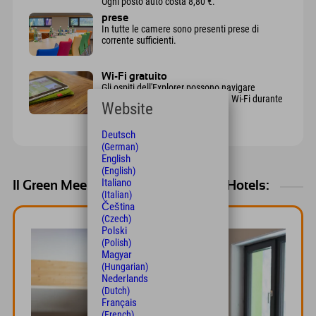
Ogni posto auto costa 8,80 €.
prese
In tutte le camere sono presenti prese di
corrente sufficienti.
Wi-Fi gratuito
Gli ospiti dell'Explorer possono navigare
gratuitamente in internet tramite Wi-Fi durante
Website
tutto il loro soggiorno.
Deutsch
(German)
English
(English)
Italiano
Il Green Meeting presso gli Explorer Hotels:
(Italian)
Čeština
(Czech)
Polski
(Polish)
Magyar
(Hungarian)
Nederlands
(Dutch)
Français
(French)