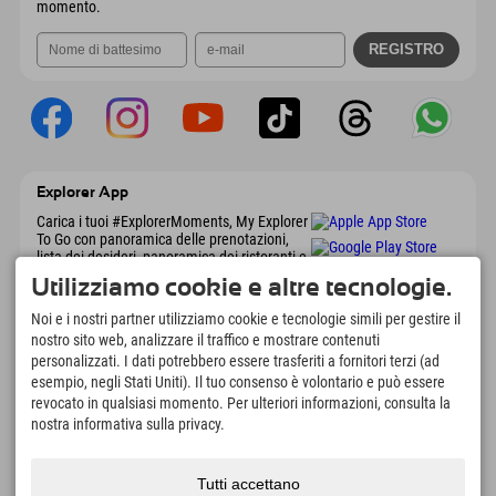
momento.
Explorer App
Carica i tuoi #ExplorerMoments, My Explorer
To Go con panoramica delle prenotazioni,
lista dei desideri, panoramica dei ristoranti e
molto altro. Scaricalo subito!
Utilizziamo cookie e altre tecnologie.
Noi e i nostri partner utilizziamo cookie e tecnologie simili per gestire il
È tempo di momenti da esploratore
nostro sito web, analizzare il traffico e mostrare contenuti
personalizzati. I dati potrebbero essere trasferiti a fornitori terzi (ad
166
4.634
km
esempio, negli Stati Uniti). Il tuo consenso è volontario e può essere
Laghi di montagna e piscine
Piste per lo sci e lo
revocato in qualsiasi momento. Per ulteriori informazioni, consulta la
avventura
snowboard
nostra informativa sulla privacy.
8.991
km
97
%
Percorsi per escursionismo
I nostri ospiti ci
e alpinismo
raccomandano
Tutti accettano