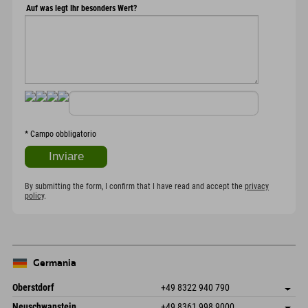
Auf was legt Ihr besonders Wert?
*
Campo obbligatorio
By submitting the form, I confirm that I have read and accept the
privacy
policy
.
Germania
Oberstdorf
+49 8322 940 790
An der Breitach 3
Salva indirizzo
Neuschwanstein
+49 8361 998 9000