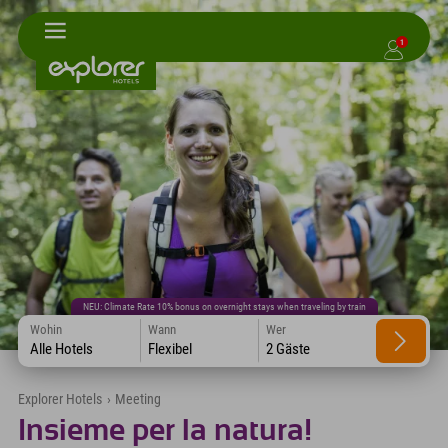
1
NEU: Climate Rate 10% bonus on overnight stays when traveling by train
Wohin
Wann
Wer
Alle Hotels
Flexibel
2 Gäste
Explorer Hotels
›
Meeting
Insieme per la natura!