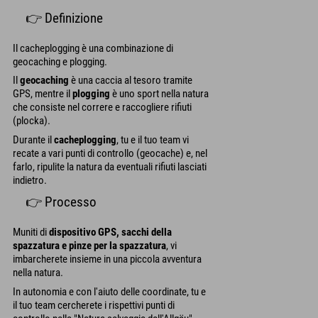
👉 Definizione
Il cacheplogging è una combinazione di
geocaching e plogging.
Il
geocaching
è una caccia al tesoro tramite
GPS, mentre il
plogging
è uno sport nella natura
che consiste nel correre e raccogliere rifiuti
(plocka).
Durante il
cacheplogging
, tu e il tuo team vi
recate a vari punti di controllo (geocache) e, nel
farlo, ripulite la natura da eventuali rifiuti lasciati
indietro.
👉 Processo
Muniti di
dispositivo GPS, sacchi della
spazzatura e pinze per la spazzatura
, vi
imbarcherete insieme in una piccola avventura
nella natura.
In autonomia e con l'aiuto delle coordinate, tu e
il tuo team cercherete i rispettivi punti di