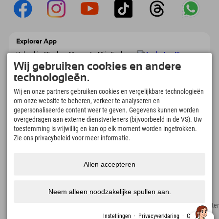
Explorer App
Upload je #ExplorerMoments, Mijn Explorer
To Go met een boekingsoverzicht, bucketlist,
Wij gebruiken cookies en andere
restaurantoverzicht en nog veel meer.
technologieën.
Download nu!
Wij en onze partners gebruiken cookies en vergelijkbare technologieën
om onze website te beheren, verkeer te analyseren en
Tijd voor ontdekkingsmomenten
gepersonaliseerde content weer te geven. Gegevens kunnen worden
166
4.634
km
overgedragen aan externe dienstverleners (bijvoorbeeld in de VS). Uw
Bergmeren en
Pistes voor skiën en
toestemming is vrijwillig en kan op elk moment worden ingetrokken.
avonturenzwembaden
snowboarden
Zie ons privacybeleid voor meer informatie.
8.991
km
97
%
Paden voor wandelen en
Onze gasten bevelen ons
Allen accepteren
bergbeklimmen
aan
Neem alleen noodzakelijke spullen aan.
Colofon
Privacyverklaring
Toegankelijkheid
pers
Duurzaamheidscertificate
Gemaakt met Tramino
Instellingen
·
Privacyverklaring
·
Colofon