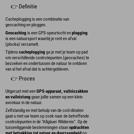
👉 Definitie
Cacheplogging is een combinatie van
geocaching en ploggen.
Geocaching
is een GPS-speurtocht en
plogging
is een natuursport waarbij je rent en afval
(plocka) verzamelt.
Tijdens
cacheplogging
ga je met je team op pad
om verschillende controlepunten (geocaches) te
bezoeken en ondertussen de natuur te ontdoen
van al het afval dat is achtergebleven.
👉 Proces
Uitgerust met een
GPS-apparaat, vuilniszakken
en vuilnistang
gaan jullie samen op een klein
avontuur in de natuur.
Zelfstandig en met behulp van de coördinaten
gaat u met uw team op zoek naar de betreffende
controlepunten in de "Allgäuer Wildernis". Op de
tussenliggende bestemmingen staan
opdrachten
met betrekking tot natuur en duurzaamheid
op