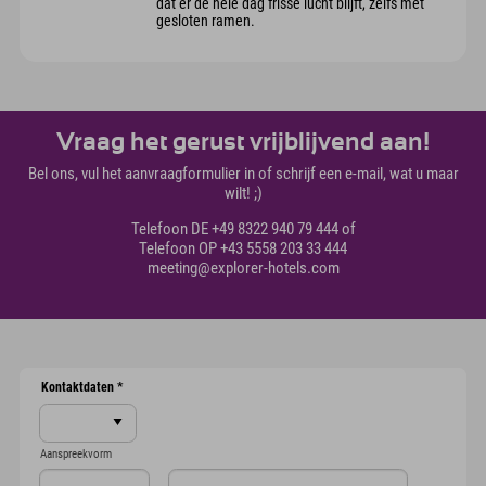
dat er de hele dag frisse lucht blijft, zelfs met
gesloten ramen.
Vraag het gerust vrijblijvend aan!
Bel ons, vul het aanvraagformulier in of schrijf een e-mail, wat u maar
wilt! ;)
Telefoon DE +49 8322 940 79 444 of
Telefoon OP +43 5558 203 33 444
meeting@explorer-hotels.com
Kontaktdaten
*
Aanspreekvorm