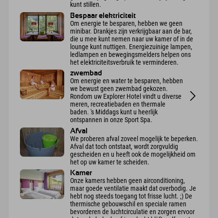
kunt stillen.
Bespaar elektriciteit
Om energie te besparen, hebben we geen
minibar. Drankjes zijn verkrijgbaar aan de bar,
die u mee kunt nemen naar uw kamer of in de
lounge kunt nuttigen. Energiezuinige lampen,
ledlampen en bewegingsmelders helpen ons
het elektriciteitsverbruik te verminderen.
zwembad
Om energie en water te besparen, hebben
we bewust geen zwembad gekozen.
Rondom uw Explorer Hotel vindt u diverse
meren, recreatiebaden en thermale
baden. 's Middags kunt u heerlijk
ontspannen in onze Sport Spa.
Afval
We proberen afval zoveel mogelijk te beperken.
Afval dat toch ontstaat, wordt zorgvuldig
gescheiden en u heeft ook de mogelijkheid om
het op uw kamer te scheiden.
Kamer
Onze kamers hebben geen airconditioning,
maar goede ventilatie maakt dat overbodig. Je
hebt nog steeds toegang tot frisse lucht. ;) De
thermische gebouwschil en speciale ramen
bevorderen de luchtcirculatie en zorgen ervoor