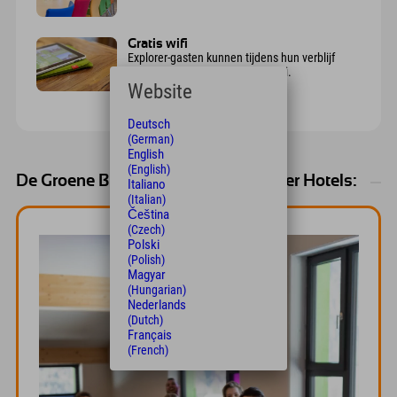
Gratis wifi
Explorer-gasten kunnen tijdens hun verblijf
gratis op internet surfen via Wi-Fi.
Website
Deutsch
(German)
English
(English)
De Groene Bijeenkomst in de Explorer Hotels:
Italiano
(Italian)
Čeština
(Czech)
Polski
(Polish)
Magyar
(Hungarian)
Nederlands
(Dutch)
Français
(French)