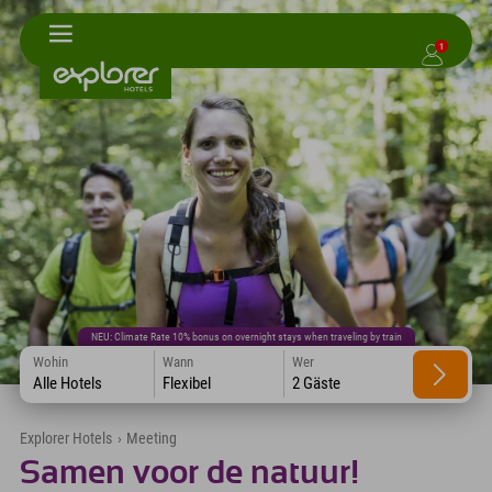
1
NEU: Climate Rate 10% bonus on overnight stays when traveling by train
Wohin
Wann
Wer
Alle Hotels
Flexibel
2 Gäste
Explorer Hotels
›
Meeting
Samen voor de natuur!