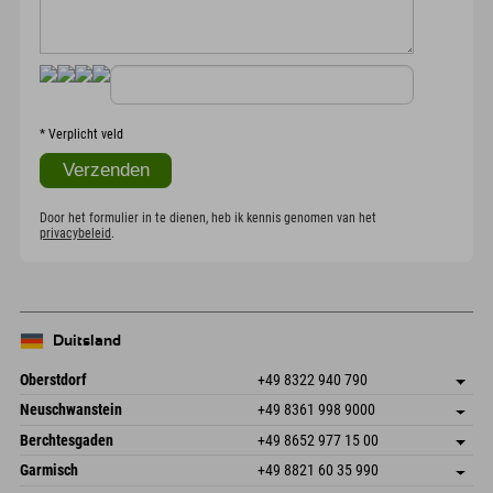
*
Verplicht veld
Door het formulier in te dienen, heb ik kennis genomen van het
privacybeleid
.
Duitsland
Oberstdorf
+49 8322 940 790
An der Breitach 3
Adres opslaan
Neuschwanstein
+49 8361 998 9000
87538 Fischen I. Allgäu
Aankomstinformatie
An der Riese 45
Adres opslaan
Duitsland
Booking
Berchtesgaden
+49 8652 977 15 00
87484 Nesselwang im Allgäu
Aankomstinformatie
E-mail verzenden
Hofreitstr. 7
Adres opslaan
Duitsland
Booking
Garmisch
+49 8821 60 35 990
83471 Schönau am Königssee
Aankomstinformatie
E-mail verzenden