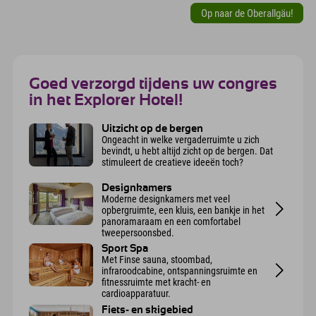
Op naar de Oberallgäu!
Goed verzorgd tijdens uw congres
in het Explorer Hotel!
Uitzicht op de bergen
Ongeacht in welke vergaderruimte u zich
bevindt, u hebt altijd zicht op de bergen. Dat
stimuleert de creatieve ideeën toch?
Designkamers
Moderne designkamers met veel
opbergruimte, een kluis, een bankje in het
panoramaraam en een comfortabel
tweepersoonsbed.
Sport Spa
Met Finse sauna, stoombad,
infraroodcabine, ontspanningsruimte en
fitnessruimte met kracht- en
cardioapparatuur.
Fiets- en skigebied