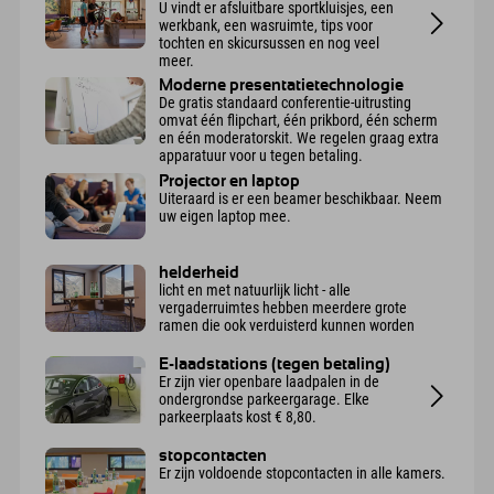
U vindt er afsluitbare sportkluisjes, een
werkbank, een wasruimte, tips voor
tochten en skicursussen en nog veel
meer.
Moderne presentatietechnologie
De gratis standaard conferentie-uitrusting
omvat één flipchart, één prikbord, één scherm
en één moderatorskit. We regelen graag extra
apparatuur voor u tegen betaling.
Projector en laptop
Uiteraard is er een beamer beschikbaar. Neem
uw eigen laptop mee.
helderheid
licht en met natuurlijk licht - alle
vergaderruimtes hebben meerdere grote
ramen die ook verduisterd kunnen worden
E-laadstations (tegen betaling)
Er zijn vier openbare laadpalen in de
ondergrondse parkeergarage. Elke
parkeerplaats kost € 8,80.
stopcontacten
Er zijn voldoende stopcontacten in alle kamers.