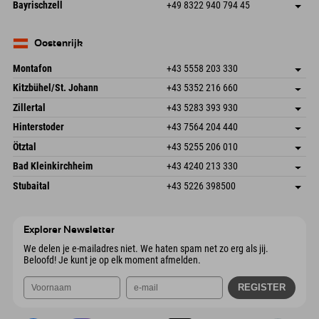
Frickenstraße 22
Adres opslaan
Duitsland
Booking
Bayrischzell
+49 8322 940 794 45
82490 Farchant
Aankomstinformatie
E-mail verzenden
Seebergstr. 17
Adres opslaan
Duitsland
Booking
83735 Bayrischzell
Aankomstinformatie
E-mail verzenden
Duitsland
Booking
Oostenrijk
E-mail verzenden
Montafon
+43 5558 203 330
Dorfstr. 127b
Adres opslaan
Kitzbühel/St. Johann
+43 5352 216 660
6793 Gaschurn/Montafon
Aankomstinformatie
Speckbacherstraße 87
Adres opslaan
Oostenrijk
Booking
Zillertal
+43 5283 393 930
6380 St. Johann in Tirol
Aankomstinformatie
E-mail verzenden
Schmiedau 2
Adres opslaan
Oostenrijk
Booking
Hinterstoder
+43 7564 204 440
6272 Kaltenbach im Zillertal
Aankomstinformatie
E-mail verzenden
Freizeitpark 10
Adres opslaan
Oostenrijk
Booking
Ötztal
+43 5255 206 010
4573 Hinterstoder
Aankomstinformatie
E-mail verzenden
Gscheat 14
Adres opslaan
Oostenrijk
Booking
Bad Kleinkirchheim
+43 4240 213 330
6441 Umhausen
Aankomstinformatie
E-mail verzenden
Dorfstraße 24
Adres opslaan
Oostenrijk
Booking
Stubaital
+43 5226 398500
9546 Bad Kleinkirchheim
Aankomstinformatie
E-mail verzenden
Wiesenweg 6
Adres opslaan
Oostenrijk
Booking
6167 Neustift im Stubaital
Aankomstinformatie
E-mail verzenden
Oostenrijk
Booking
Explorer Newsletter
E-mail verzenden
We delen je e-mailadres niet. We haten spam net zo erg als jij.
Beloofd! Je kunt je op elk moment afmelden.