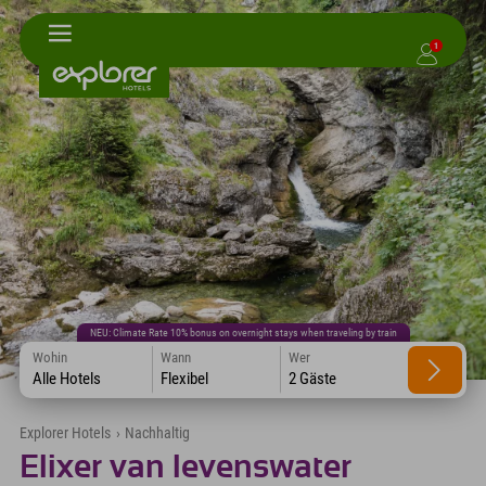
1
NEU: Climate Rate 10% bonus on overnight stays when traveling by train
Wohin
Wann
Wer
Alle Hotels
Flexibel
2 Gäste
Explorer Hotels
›
Nachhaltig
Elixer van levenswater