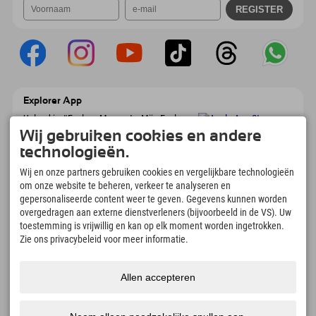
Explorer App
Upload je #ExplorerMoments, Mijn Explorer
To Go met een boekingsoverzicht, bucketlist,
Wij gebruiken cookies en andere
restaurantoverzicht en nog veel meer.
technologieën.
Download nu!
Wij en onze partners gebruiken cookies en vergelijkbare technologieën
om onze website te beheren, verkeer te analyseren en
Tijd voor ontdekkingsmomenten
gepersonaliseerde content weer te geven. Gegevens kunnen worden
166
4.634
km
overgedragen aan externe dienstverleners (bijvoorbeeld in de VS). Uw
Bergmeren en
Pistes voor skiën en
toestemming is vrijwillig en kan op elk moment worden ingetrokken.
avonturenzwembaden
snowboarden
Zie ons privacybeleid voor meer informatie.
8.991
km
97
%
Paden voor wandelen en
Onze gasten bevelen ons
Allen accepteren
bergbeklimmen
aan