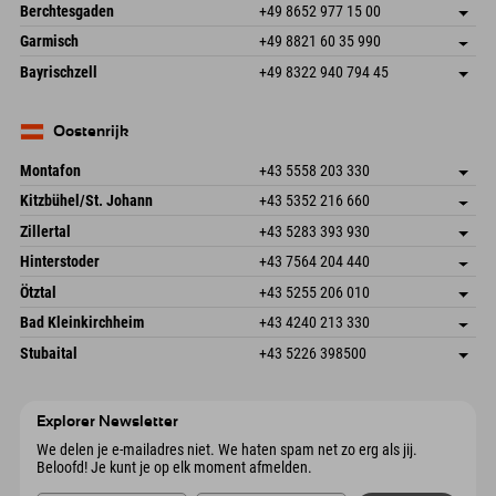
An der Riese 45
Adres opslaan
Duitsland
Booking
Berchtesgaden
+49 8652 977 15 00
87484 Nesselwang im Allgäu
Aankomstinformatie
E-mail verzenden
Hofreitstr. 7
Adres opslaan
Duitsland
Booking
Garmisch
+49 8821 60 35 990
83471 Schönau am Königssee
Aankomstinformatie
E-mail verzenden
Frickenstraße 22
Adres opslaan
Duitsland
Booking
Bayrischzell
+49 8322 940 794 45
82490 Farchant
Aankomstinformatie
E-mail verzenden
Seebergstr. 17
Adres opslaan
Duitsland
Booking
83735 Bayrischzell
Aankomstinformatie
E-mail verzenden
Duitsland
Booking
Oostenrijk
E-mail verzenden
Montafon
+43 5558 203 330
Dorfstr. 127b
Adres opslaan
Kitzbühel/St. Johann
+43 5352 216 660
6793 Gaschurn/Montafon
Aankomstinformatie
Speckbacherstraße 87
Adres opslaan
Oostenrijk
Booking
Zillertal
+43 5283 393 930
6380 St. Johann in Tirol
Aankomstinformatie
E-mail verzenden
Schmiedau 2
Adres opslaan
Oostenrijk
Booking
Hinterstoder
+43 7564 204 440
6272 Kaltenbach im Zillertal
Aankomstinformatie
E-mail verzenden
Freizeitpark 10
Adres opslaan
Oostenrijk
Booking
Ötztal
+43 5255 206 010
4573 Hinterstoder
Aankomstinformatie
E-mail verzenden
Gscheat 14
Adres opslaan
Oostenrijk
Booking
Bad Kleinkirchheim
+43 4240 213 330
6441 Umhausen
Aankomstinformatie
E-mail verzenden
Dorfstraße 24
Adres opslaan
Oostenrijk
Booking
Stubaital
+43 5226 398500
9546 Bad Kleinkirchheim
Aankomstinformatie
E-mail verzenden
Wiesenweg 6
Adres opslaan
Oostenrijk
Booking
6167 Neustift im Stubaital
Aankomstinformatie
E-mail verzenden
Oostenrijk
Booking
Explorer Newsletter
E-mail verzenden
We delen je e-mailadres niet. We haten spam net zo erg als jij.
Beloofd! Je kunt je op elk moment afmelden.