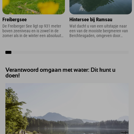
Freibergsee
Hintersee bij Ramsau
De Freiberger See ligt op 931 meter
Wat dacht u van een uitstapje naar
boven zeeniveau en is zowel in de
een van de mooiste bergmeren van
zomer als in de winter een absoluut
Berchtesgaden, omgeven door
hoogtepunt. Ook heeft u een prachtig
bergtoppen, bossen en het
uitzicht op de beroemde Heini-
legendarische betoverde bos? Het
Klopfer-Schanze in Oberstdorf (die u
klinkt misschien een beetje cliché,
uiteraard ook moet bezoeken).
maar dat is precies wat de Hintersee
bij Ramsau in Berchtesgaden te
bieden heeft.
Verantwoord omgaan met water: Dit kunt u
doen!