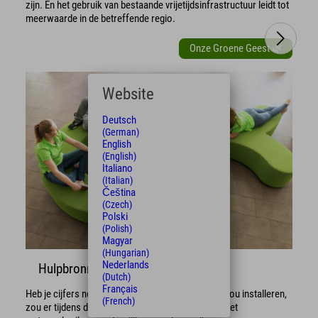
zijn. En het gebruik van bestaande vrijetijdsinfrastructuur leidt tot
meerwaarde in de betreffende regio.
Onze Groene Geest 🌿
Website
Deutsch
(German)
English
(English)
Italiano
(Italian)
Čeština
(Czech)
Polski
(Polish)
Magyar
(Hungarian)
Nederlands
Hulpbronnen besparen
(Dutch)
Français
Heb je cijfers nodig? Graag! Als je een zwembad zou installeren,
(French)
zou er tijdens de bouw meer ruimte nodig zijn en het