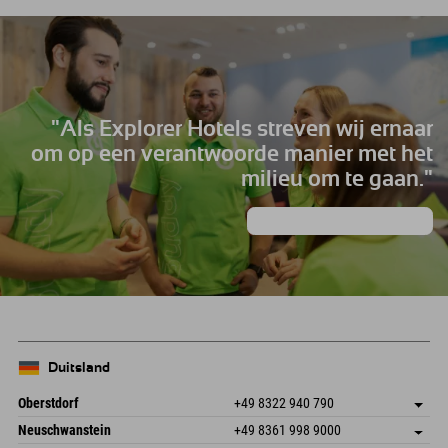
"Als Explorer Hotels streven wij ernaar
om op een verantwoorde manier met het
milieu om te gaan."
Groene ontdekkingsreis 🌱
Duitsland
Oberstdorf
+49 8322 940 790
An der Breitach 3
Adres opslaan
Neuschwanstein
+49 8361 998 9000
87538 Fischen I. Allgäu
Aankomstinformatie