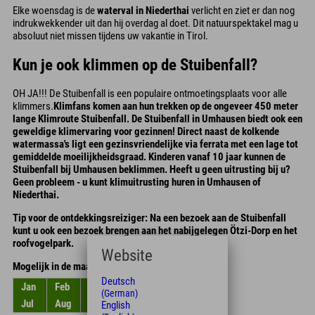
Elke woensdag is de
waterval in Niederthai
verlicht en ziet er dan nog
indrukwekkender uit dan hij overdag al doet. Dit natuurspektakel mag u
absoluut niet missen tijdens uw vakantie in Tirol.
Kun je ook klimmen op de Stuibenfall?
OH JA!!! De Stuibenfall is een populaire ontmoetingsplaats voor alle
klimmers.
Klimfans komen aan hun trekken op de ongeveer 450 meter
lange
Klimroute Stuibenfall
. De Stuibenfall in Umhausen biedt ook een
geweldige klimervaring voor gezinnen! Direct naast de kolkende
watermassa's ligt een gezinsvriendelijke via ferrata met een lage tot
gemiddelde moeilijkheidsgraad. Kinderen vanaf 10 jaar kunnen de
Stuibenfall bij Umhausen beklimmen. Heeft u geen uitrusting bij u?
Geen probleem - u kunt klimuitrusting huren in Umhausen of
Niederthai.
Tip voor de ontdekkingsreiziger: Na een bezoek aan de Stuibenfall
kunt u ook een bezoek brengen aan het nabijgelegen Ötzi-Dorp en het
roofvogelpark.
Website
Mogelijk in de maanden
Deutsch
Jan
Feb
Mar
Apr
Mei
Jun
(German)
Jul
Aug
Sep
Okt
Nov
Dec
English