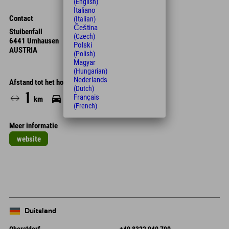
(English)
Italiano
Contact
(Italian)
Čeština
Stuibenfall
(Czech)
6441 Umhausen
Polski
AUSTRIA
(Polish)
Magyar
(Hungarian)
Nederlands
Afstand tot het hotel
(Dutch)
1
3
15
Français
km
Min.
Min.
(French)
Meer informatie
website
Leaflet
| Map data © OpenStreetMap contributors
+
−
Duitsland
Oberstdorf
+49 8322 940 790