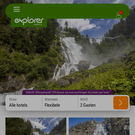
1
NIEUW: Klimaattarief 10% bonus op overnachtingen bij reizen per trein
Waar
Wanneer
WHO
Alle hotels
Flexibele
2 Gasten