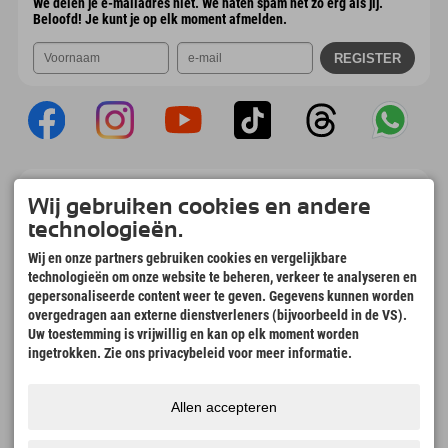
We delen je e-mailadres niet. We haten spam net zo erg als jij.
Beloofd! Je kunt je op elk moment afmelden.
Explorer App
Wij gebruiken cookies en andere
Upload je #ExplorerMoments, Mijn Explorer
technologieën.
To Go met een boekingsoverzicht,
bucketlist, restaurantoverzicht en nog veel
Wij en onze partners gebruiken cookies en vergelijkbare
meer. Download nu!
technologieën om onze website te beheren, verkeer te analyseren en
gepersonaliseerde content weer te geven. Gegevens kunnen worden
overgedragen aan externe dienstverleners (bijvoorbeeld in de VS).
Tijd voor ontdekkingsmomenten
Uw toestemming is vrijwillig en kan op elk moment worden
166
4.634
km
ingetrokken. Zie ons privacybeleid voor meer informatie.
Bergmeren en
Pistes voor skiën en
avonturenzwembaden
snowboarden
8.991
km
97
%
Allen accepteren
Paden voor wandelen en
Onze gasten bevelen ons
bergbeklimmen
aan