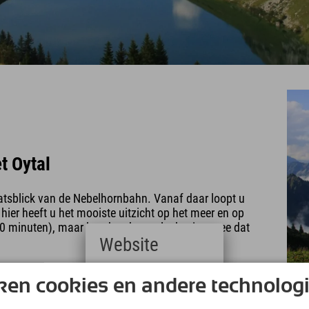
t Oytal
fatsblick van de Nebelhornbahn. Vanaf daar loopt u
 hier heeft u het mooiste uitzicht op het meer en op
40 minuten), maar houd er dan wel rekening mee dat
Website
 Dan is dat ook ideaal. In de wintermaanden kunt u
Deutsch
belhornbahn namelijk de bevroren Seealpsee
ken cookies en andere technolog
(German)
English