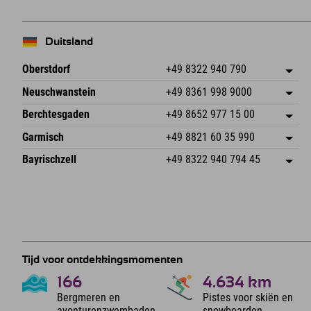
Duitsland
Oberstdorf
+49 8322 940 790
An der Breitach 3
Adres opslaan
Neuschwanstein
+49 8361 998 9000
87538 Fischen I. Allgäu
Aankomstinformatie
An der Riese 45
Adres opslaan
Duitsland
Booking
Berchtesgaden
+49 8652 977 15 00
87484 Nesselwang im Allgäu
Aankomstinformatie
E-mail verzenden
Hofreitstr. 7
Adres opslaan
Duitsland
Booking
Garmisch
+49 8821 60 35 990
83471 Schönau am Königssee
Aankomstinformatie
E-mail verzenden
Frickenstraße 22
Adres opslaan
Duitsland
Booking
Bayrischzell
+49 8322 940 794 45
82490 Farchant
Aankomstinformatie
E-mail verzenden
Seebergstr. 17
Adres opslaan
Duitsland
Booking
83735 Bayrischzell
Aankomstinformatie
E-mail verzenden
Duitsland
Booking
E-mail verzenden
Tijd voor ontdekkingsmomenten
166
4.634
km
Bergmeren en
Pistes voor skiën en
avonturenzwembaden
snowboarden