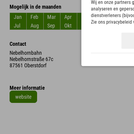
Wij en onze partners 
Mogelijk in de maanden
analyseren en gepers
dienstverleners (bijv
Jan
Feb
Mar
Apr
Mei
Jun
Zie ons privacybeleid 
Jul
Aug
Sep
Okt
Nov
Dec
Contact
Nebelhornbahn
Nebelhornstraße 67c
87561 Oberstdorf
Meer informatie
website
+
−