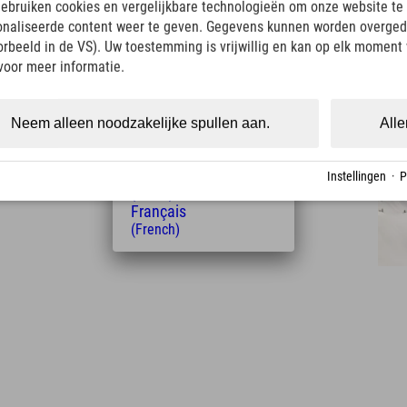
gebruiken cookies en vergelijkbare technologieën om onze website te 
(English)
onaliseerde content weer te geven. Gegevens kunnen worden overged
Italiano
(Italian)
oorbeeld in de VS). Uw toestemming is vrijwillig en kan op elk moment
Čeština
voor meer informatie.
(Czech)
Polski
(Polish)
Neem alleen noodzakelijke spullen aan.
Alle
Afstand tot het hotel
Magyar
(Hungarian)
3
9
km
Min.
Nederlands
Instellingen
·
P
(Dutch)
Français
(French)
Leaflet
| Map data © OpenStreetMap contributors