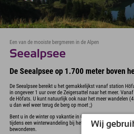
Een van de mooiste bergmeren in de Alpen
Seealpsee
De Seealpsee op 1.700 meter boven he
De Seealpsee bereikt u het gemakkelijkst vanaf station Hö
in ongeveer 1 uur over de Zeigersattel naar het meer. Vanaf
de Höfats. U kunt natuurlijk ook naar het meer wandelen (
u dan wel weer terug de berg op moet ;)
Bent u in de winter op vakantie in Oberstdorf in de Allgäu?
tijdens een winterwandeling bij het bergstation van de Ne
Wij gebrui
bewonderen.