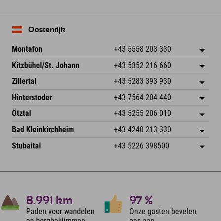
Oostenrijk
Montafon
+43 5558 203 330
Dorfstr. 127b
Adres opslaan
Kitzbühel/St. Johann
+43 5352 216 660
6793 Gaschurn/Montafon
Aankomstinformatie
Speckbacherstraße 87
Adres opslaan
Oostenrijk
Booking
Zillertal
+43 5283 393 930
6380 St. Johann in Tirol
Aankomstinformatie
E-mail verzenden
Schmiedau 2
Adres opslaan
Oostenrijk
Booking
Hinterstoder
+43 7564 204 440
6272 Kaltenbach im Zillertal
Aankomstinformatie
E-mail verzenden
Freizeitpark 10
Adres opslaan
Oostenrijk
Booking
Ötztal
+43 5255 206 010
4573 Hinterstoder
Aankomstinformatie
E-mail verzenden
Gscheat 14
Adres opslaan
Oostenrijk
Booking
Bad Kleinkirchheim
+43 4240 213 330
6441 Umhausen
Aankomstinformatie
E-mail verzenden
Dorfstraße 24
Adres opslaan
Oostenrijk
Booking
Stubaital
+43 5226 398500
9546 Bad Kleinkirchheim
Aankomstinformatie
E-mail verzenden
Wiesenweg 6
Adres opslaan
Oostenrijk
Booking
6167 Neustift im Stubaital
Aankomstinformatie
E-mail verzenden
Oostenrijk
Booking
E-mail verzenden
8.991
km
97
%
Paden voor wandelen
Onze gasten bevelen
en bergbeklimmen
ons aan