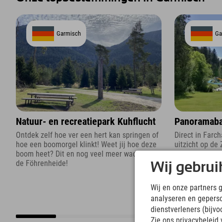
Garmisch
Ga
Natuur- en recreatiepark Kuhflucht
Panoramaba
Ontdek zelf hoe ver een hert kan springen of
Direct in Far
hoe een boomorgel klinkt! Weet jij hoe deze
uitzicht op de
boom heet? Dit en nog veel meer wacht u in
duikplanken m
de Föhrenheide!
Wij gebrui
Wij en onze partners 
analyseren en gepers
dienstverleners (bijv
Zie ons privacybeleid 