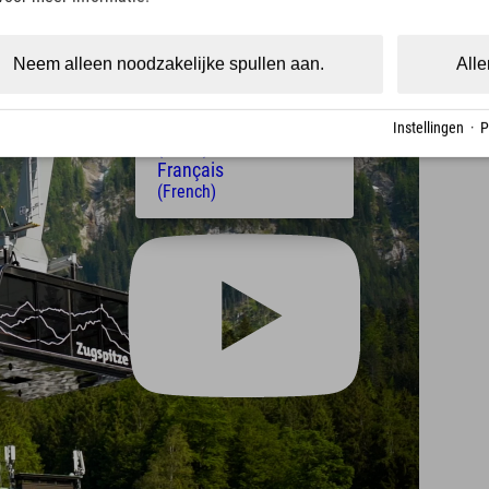
(Czech)
Polski
(Polish)
Neem alleen noodzakelijke spullen aan.
Alle
Magyar
(Hungarian)
Nederlands
Instellingen
·
P
(Dutch)
Français
(French)