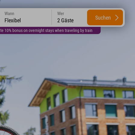
Wann
Wer
Suchen
Flexibel
2 Gäste
te 10% bonus on overnight stays when traveling by train