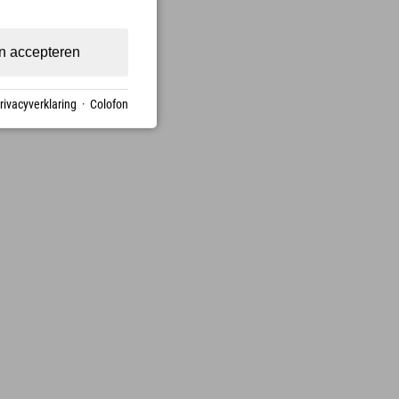
n accepteren
rivacyverklaring
·
Colofon