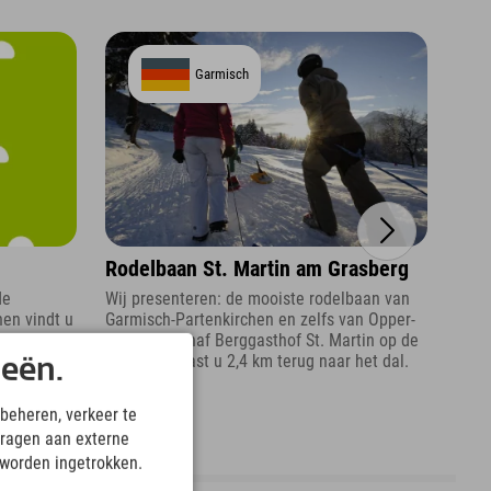
Garmisch
Rodelbaan St. Martin am Grasberg
Kuh
de
Wij presenteren: de mooiste rodelbaan van
De Ku
hen vindt u
Garmisch-Partenkirchen en zelfs van Opper-
meer
erfecte
Beieren. Vanaf Berggasthof St. Martin op de
beho
Grasberg raast u 2,4 km terug naar het dal.
Duit
ieën.
beheren, verkeer te
ragen aan externe
 worden ingetrokken.