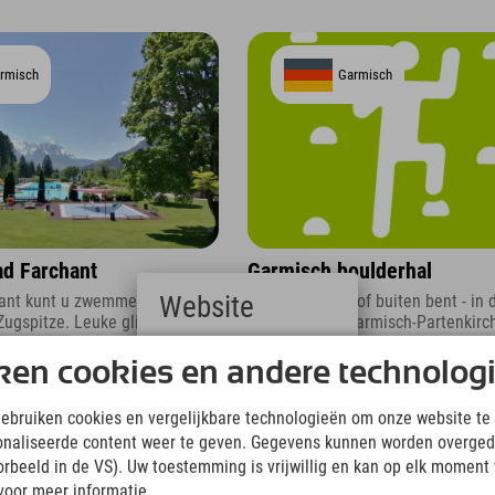
rmisch
Garmisch
d Farchant
Garmisch boulderhal
Website
chant kunt u zwemmen met
Of u nu binnen of buiten bent - in 
 Zugspitze. Leuke glijbanen en
boulderhal in Garmisch-Partenkirc
aken een familiedag compleet.
alles wat u nodig heeft voor een p
Deutsch
boulderdag.
ken cookies en andere technolog
(German)
English
gebruiken cookies en vergelijkbare technologieën om onze website te 
(English)
onaliseerde content weer te geven. Gegevens kunnen worden overged
Italiano
(Italian)
oorbeeld in de VS). Uw toestemming is vrijwillig en kan op elk moment
Čeština
voor meer informatie.