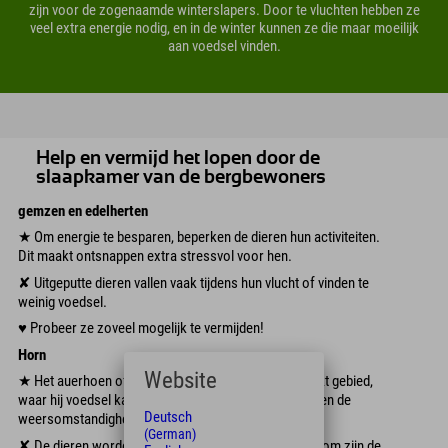
zijn voor de zogenaamde winterslapers. Door te vluchten hebben ze
veel extra energie nodig, en in de winter kunnen ze die maar moeilijk
aan voedsel vinden.
Help en vermijd het lopen door de
slaapkamer van de bergbewoners
gemzen en edelherten
★ Om energie te besparen, beperken de dieren hun activiteiten.
Dit maakt ontsnappen extra stressvol voor hen.
✘ Uitgeputte dieren vallen vaak tijdens hun vlucht of vinden te
weinig voedsel.
♥︎ Probeer ze zoveel mogelijk te vermijden!
Horn
Website
★ Het auerhoen of korhoen blijft alleen in een beperkt gebied,
waar hij voedsel kan vinden en veilig is voor vijanden en de
Deutsch
weersomstandigheden.
(German)
✘ De dieren worden al met uitsterven bedreigd. Daarom zijn de