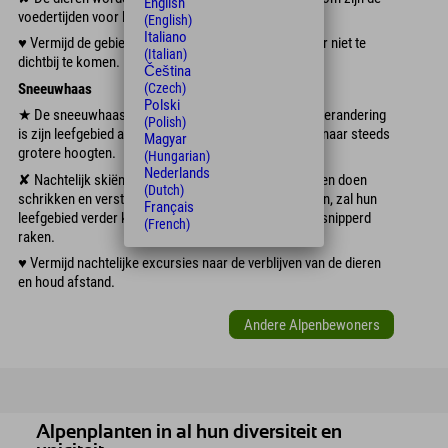
English
voedertijden voor hen bijzonder belangrijk.
(English)
Italiano
♥︎ Vermijd de gebieden in de schemering en probeer er niet te
(Italian)
dichtbij te komen.
Čeština
Sneeuwhaas
(Czech)
Polski
★ De sneeuwhaas is een nachtdier. Door de klimaatverandering
(Polish)
is zijn leefgebied al erg beperkt en trekt hij zich terug naar steeds
Magyar
grotere hoogten.
(Hungarian)
Nederlands
✘ Nachtelijk skiën of sneeuwschoenwandelen kan hen doen
(Dutch)
schrikken en verstoren. Als ze daar verstoord worden, zal hun
Français
leefgebied verder krimpen en zullen hun territoria versnipperd
(French)
raken.
♥︎ Vermijd nachtelijke excursies naar de verblijven van de dieren
en houd afstand.
Andere Alpenbewoners
Alpenplanten in al hun diversiteit en