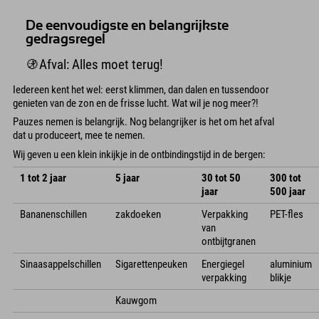
De eenvoudigste en belangrijkste
gedragsregel
🚯Afval: Alles moet terug!
Iedereen kent het wel: eerst klimmen, dan dalen en tussendoor
genieten van de zon en de frisse lucht. Wat wil je nog meer?!
Pauzes nemen is belangrijk. Nog belangrijker is het om het afval
dat u produceert, mee te nemen.
Wij geven u een klein inkijkje in de ontbindingstijd in de bergen:
1 tot 2 jaar
5 jaar
30 tot 50
300 tot
jaar
500 jaar
Bananenschillen
zakdoeken
Verpakking
PET-fles
van
ontbijtgranen
Sinaasappelschillen
Sigarettenpeuken
Energiegel
aluminium
verpakking
blikje
Kauwgom