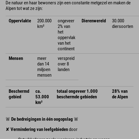
De natuur en haar bewoners zijn een constante metgezel en maken de
Alpen tot wat ze zijn:
Oppervlakte
200.000
ongeveer
Dierenwereld
30.000
km²
2% van
diersoorten
het
oppervlak
van het
continent
Mensen
meer
verspreid
dan 14
over 8
miljoen
landen
mensen
Beschermd
ca.
totaal ongeveer 1.000
28% van
gebied
53.000
beschermde gebieden
de Alpen
km²
🚨
De bedreigingen in één oogopslag
🚨
✘
Vermindering van leefgebieden
door