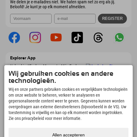
We delen je e-mailadres niet. We haten spam net zo erg als jij.
Beloofd! Je kunt je op elk moment afmelden.
Explorer App
Upload je #ExplorerMoments, Mijn Explorer
To Go met een boekingsoverzicht, bucketlist,
Wij gebruiken cookies en andere
restaurantoverzicht en nog veel meer.
technologieën.
Download nu!
Wij en onze partners gebruiken cookies en vergelijkbare technologieën
om onze website te beheren, verkeer te analyseren en
Tijd voor ontdekkingsmomenten
gepersonaliseerde content weer te geven. Gegevens kunnen worden
166
4.634
km
overgedragen aan externe dienstverleners (bijvoorbeeld in de VS). Uw
Bergmeren en
Pistes voor skiën en
toestemming is vrijwillig en kan op elk moment worden ingetrokken.
avonturenzwembaden
snowboarden
Zie ons privacybeleid voor meer informatie.
8.991
km
97
%
Paden voor wandelen en
Onze gasten bevelen ons
Allen accepteren
bergbeklimmen
aan