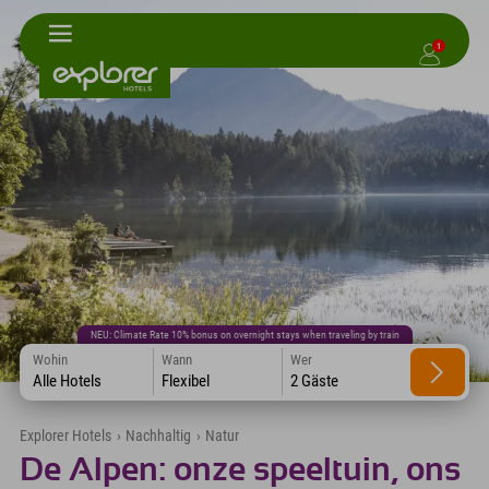
1
NEU: Climate Rate 10% bonus on overnight stays when traveling by train
Wohin
Wann
Wer
Alle Hotels
Flexibel
2 Gäste
Explorer Hotels
›
Nachhaltig
›
Natur
De Alpen: onze speeltuin, ons