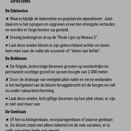
uniciteit
De Edelweiss
★ Waarschijnlijk de bekendste en populairste alpenbloem. Juist
daarom is het oprapen en opgraven ervan ten strengste verboden
en worden er hoge boetes op gesteld.
✘ Ernstig bedreigd en al op de "Rode Lijst op Niveau 2".
♥︎ Laat deze unieke bloem in zijn geboorteland achter en neem
hem mee naar de vallei als souvenir of "teken van liefde".
De Bolbloem
★ De felgele, bolvormige bloemen groeien op voedselrijke en
permanent vochtige grond tot op een hoogte van 3.000 meter.
✘ Door de drainage van veelgebruikte natte en verse weilanden
is het leefgebied van de bloem teruggebracht tot de bergen en valt
nu onder natuurbescherming.
♥︎ Laat deze unieke, licht giftige bloemen op hun plek staan, er zijn
er niet veel meer van.
De Gentiaan
★ Of het nu klokgentiaan, voorjaarsgentiaan of paarse gentiaan
is. De bloem staat niet alleen bekend om de vele variaties, er is
zelfs een eigen liedje aan gewijd.