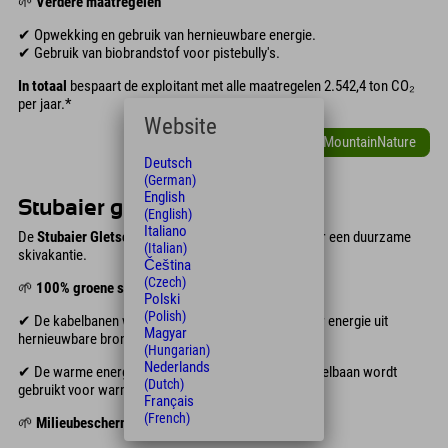
🌱
Verdere maatregelen
✔ Opwekking en gebruik van hernieuwbare energie.
✔ Gebruik van biobrandstof voor pistebully's.
In totaal
bespaart de exploitant met alle maatregelen 2.542,4 ton CO₂
per jaar.*
Website
Meer over MyMountainNature
Deutsch
(German)
English
Stubaier gletsjer
(English)
Italiano
De
Stubaier Gletscherbahnexploitant
zorgt ook voor een duurzame
(Italian)
skivakantie.
Čeština
(Czech)
🌱
100% groene stroom
Polski
(Polish)
✔ De kabelbanen worden allemaal aangedreven door energie uit
Magyar
hernieuwbare bronnen.
(Hungarian)
Nederlands
✔ De warme energie uit de uitlaatlucht van de 3S-kabelbaan wordt
(Dutch)
gebruikt voor warmteterugwinning in de restaurants.
Français
(French)
🌱
Milieubescherming