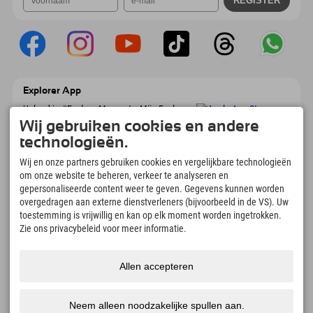
Explorer App
Upload je #ExplorerMoments, Mijn Explorer
To Go met een boekingsoverzicht, bucketlist,
Wij gebruiken cookies en andere
restaurantoverzicht en nog veel meer.
technologieën.
Download nu!
Wij en onze partners gebruiken cookies en vergelijkbare technologieën
om onze website te beheren, verkeer te analyseren en
Tijd voor ontdekkingsmomenten
gepersonaliseerde content weer te geven. Gegevens kunnen worden
166
4.634
km
overgedragen aan externe dienstverleners (bijvoorbeeld in de VS). Uw
Bergmeren en
Pistes voor skiën en
toestemming is vrijwillig en kan op elk moment worden ingetrokken.
avonturenzwembaden
snowboarden
Zie ons privacybeleid voor meer informatie.
8.991
km
97
%
Paden voor wandelen en
Onze gasten bevelen ons
Allen accepteren
bergbeklimmen
aan
Neem alleen noodzakelijke spullen aan.