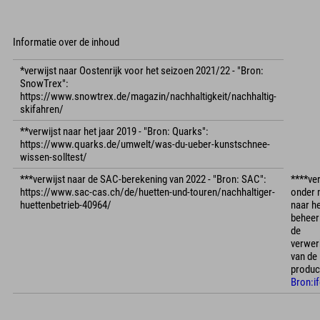
Informatie over de inhoud
*verwijst naar Oostenrijk voor het seizoen 2021/22 - "Bron:
SnowTrex":
https://www.snowtrex.de/magazin/nachhaltigkeit/nachhaltig-
skifahren/
**verwijst naar het jaar 2019 - "Bron: Quarks":
https://www.quarks.de/umwelt/was-du-ueber-kunstschnee-
wissen-solltest/
***verwijst naar de SAC-berekening van 2022 - "Bron: SAC":
****ver
https://www.sac-cas.ch/de/huetten-und-touren/nachhaltiger-
onder 
huettenbetrieb-40964/
naar h
beheer
de
verwer
van de
produc
Bron:i