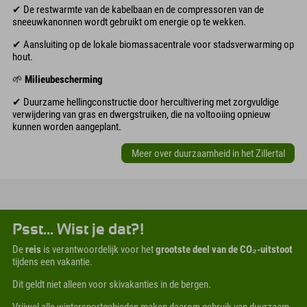
✔ De restwarmte van de kabelbaan en de compressoren van de
sneeuwkanonnen wordt gebruikt om energie op te wekken.
✔ Aansluiting op de lokale biomassacentrale voor stadsverwarming op
hout.
🌱
Milieubescherming
✔ Duurzame hellingconstructie door hercultivering met zorgvuldige
verwijdering van gras en dwergstruiken, die na voltooiing opnieuw
kunnen worden aangeplant.
Meer over duurzaamheid in het Zillertal
Psst... Wist je dat?!
De
reis
is verantwoordelijk voor het
grootste deel van de CO₂-uitstoot
tijdens een vakantie.
Dit geldt niet alleen voor skivakanties in de bergen.
Vrijwel alle wintersportgebieden maken daarom gebruik van duurzaam