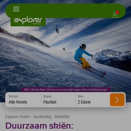
1
NEU: Climate Rate 10% bonus on overnight stays when traveling by train
Wohin
Wann
Wer
Alle Hotels
Flexibel
2 Gäste
Explorer Hotels
›
Nachhaltig
›
Mobilität
Duurzaam skiën: