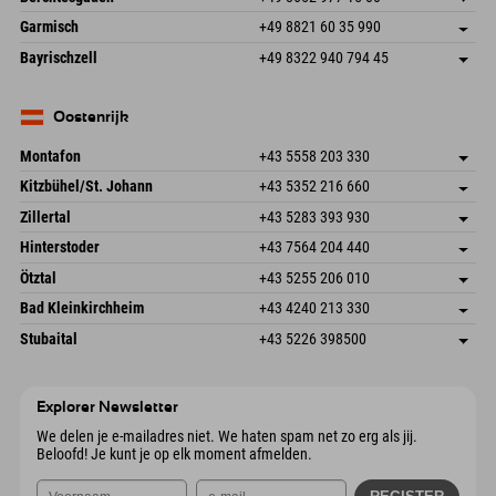
87484 Nesselwang im Allgäu
Aankomstinformatie
E-mail verzenden
Hofreitstr. 7
Adres opslaan
Duitsland
Booking
Garmisch
+49 8821 60 35 990
83471 Schönau am Königssee
Aankomstinformatie
E-mail verzenden
Frickenstraße 22
Adres opslaan
Duitsland
Booking
Bayrischzell
+49 8322 940 794 45
82490 Farchant
Aankomstinformatie
E-mail verzenden
Seebergstr. 17
Adres opslaan
Duitsland
Booking
83735 Bayrischzell
Aankomstinformatie
E-mail verzenden
Duitsland
Booking
Oostenrijk
E-mail verzenden
Montafon
+43 5558 203 330
Dorfstr. 127b
Adres opslaan
Kitzbühel/St. Johann
+43 5352 216 660
6793 Gaschurn/Montafon
Aankomstinformatie
Speckbacherstraße 87
Adres opslaan
Oostenrijk
Booking
Zillertal
+43 5283 393 930
6380 St. Johann in Tirol
Aankomstinformatie
E-mail verzenden
Schmiedau 2
Adres opslaan
Oostenrijk
Booking
Hinterstoder
+43 7564 204 440
6272 Kaltenbach im Zillertal
Aankomstinformatie
E-mail verzenden
Freizeitpark 10
Adres opslaan
Oostenrijk
Booking
Ötztal
+43 5255 206 010
4573 Hinterstoder
Aankomstinformatie
E-mail verzenden
Gscheat 14
Adres opslaan
Oostenrijk
Booking
Bad Kleinkirchheim
+43 4240 213 330
6441 Umhausen
Aankomstinformatie
E-mail verzenden
Dorfstraße 24
Adres opslaan
Oostenrijk
Booking
Stubaital
+43 5226 398500
9546 Bad Kleinkirchheim
Aankomstinformatie
E-mail verzenden
Wiesenweg 6
Adres opslaan
Oostenrijk
Booking
6167 Neustift im Stubaital
Aankomstinformatie
E-mail verzenden
Oostenrijk
Booking
Explorer Newsletter
E-mail verzenden
We delen je e-mailadres niet. We haten spam net zo erg als jij.
Beloofd! Je kunt je op elk moment afmelden.