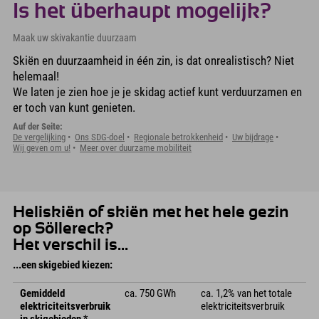
Is het überhaupt mogelijk?
Maak uw skivakantie duurzaam
Skiën en duurzaamheid in één zin, is dat onrealistisch? Niet
helemaal!
We laten je zien hoe je je skidag actief kunt verduurzamen en
er toch van kunt genieten.
Auf der Seite:
De vergelijking
Ons SDG-doel
Regionale betrokkenheid
Uw bijdrage
Wij geven om u!
Meer over duurzame mobiliteit
Heliskiën of skiën met het hele gezin
op Söllereck?
Het verschil is...
...een skigebied kiezen:
Gemiddeld
ca. 750 GWh
ca. 1,2% van het totale
elektriciteitsverbruik
elektriciteitsverbruik