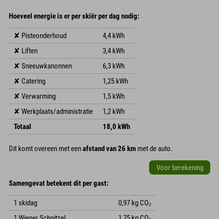
Hoeveel energie is er per skiër per dag nodig:
✘ Pisteonderhoud
4,4 kWh
✘ Liften
3,4 kWh
✘ Sneeuwkanonnen
6,3 kWh
✘ Catering
1,25 kWh
✘ Verwarming
1,5 kWh
✘ Werkplaats/administratie
1,2 kWh
Totaal
18,0 kWh
Dit komt overeen met een
afstand van 26 km
met de auto.
Voor berekening
Samengevat betekent dit per gast:
1 skidag
0,97 kg CO₂
1 Wiener Schnitzel
1,75 kg CO₂