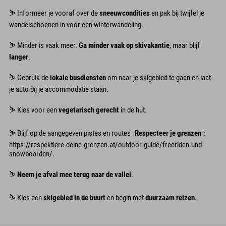
⛷︎ Informeer je vooraf over de
sneeuwcondities
en pak bij twijfel je
wandelschoenen in voor een winterwandeling.
⛷︎ Minder is vaak meer.
Ga minder vaak op skivakantie
, maar blijf
langer
.
⛷︎ Gebruik de
lokale busdiensten
om naar je skigebied te gaan en laat
je auto bij je accommodatie staan.
⛷︎ Kies voor een
vegetarisch gerecht
in de hut.
⛷︎ Blijf op de aangegeven pistes en routes "
Respecteer je grenzen
":
https://respektiere-deine-grenzen.at/outdoor-guide/freeriden-und-
snowboarden/.
⛷︎
Neem je afval mee terug naar de vallei
.
⛷︎ Kies een
skigebied in de buurt
en begin met
duurzaam reizen
.