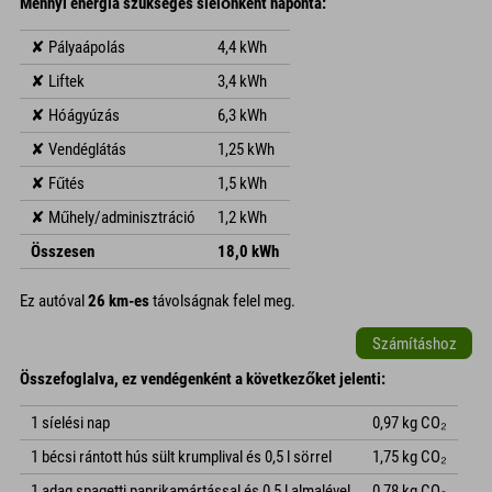
Mennyi energia szükséges síelőnként naponta:
✘ Pályaápolás
4,4 kWh
✘ Liftek
3,4 kWh
✘ Hóágyúzás
6,3 kWh
✘ Vendéglátás
1,25 kWh
✘ Fűtés
1,5 kWh
✘ Műhely/adminisztráció
1,2 kWh
Összesen
18,0 kWh
Ez autóval
26 km-es
távolságnak felel meg.
Számításhoz
Összefoglalva, ez vendégenként a következőket jelenti:
1 síelési nap
0,97 kg CO₂
1 bécsi rántott hús sült krumplival és 0,5 l sörrel
1,75 kg CO₂
1 adag spagetti paprikamártással és 0,5 l almalével
0,78 kg CO₂