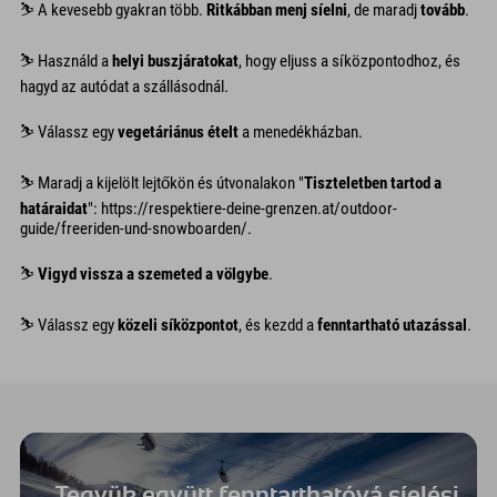
⛷︎ A kevesebb gyakran több.
Ritkábban menj síelni
, de maradj
tovább
.
⛷︎ Használd a
helyi buszjáratokat
, hogy eljuss a síközpontodhoz, és
hagyd az autódat a szállásodnál.
⛷︎ Válassz egy
vegetáriánus ételt
a menedékházban.
⛷︎ Maradj a kijelölt lejtőkön és útvonalakon "
Tiszteletben tartod a
határaidat
": https://respektiere-deine-grenzen.at/outdoor-
guide/freeriden-und-snowboarden/.
⛷︎
Vigyd vissza a szemeted a völgybe
.
⛷︎ Válassz egy
közeli síközpontot
, és kezdd a
fenntartható utazással
.
Tegyük együtt fenntarthatóvá síelési