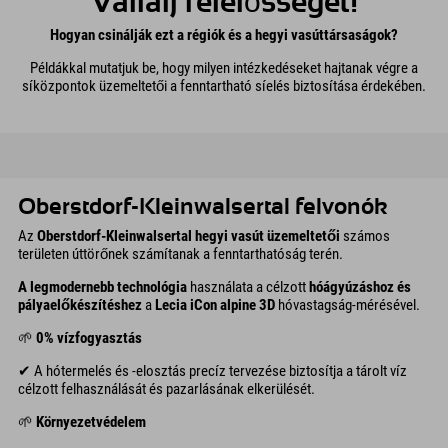
Vállalj felelősséget!
Hogyan csinálják ezt a régiók és a hegyi vasúttársaságok?
Példákkal mutatjuk be, hogy milyen intézkedéseket hajtanak végre a
síközpontok üzemeltetői a fenntartható síelés biztosítása érdekében.
Oberstdorf-Kleinwalsertal felvonók
Az
Oberstdorf-Kleinwalsertal hegyi vasút üzemeltetői
számos
területen úttörőnek számítanak a fenntarthatóság terén.
A legmodernebb technológia
használata a célzott
hóágyúzáshoz és
pályaelőkészítéshez
a
Lecia iCon alpine 3D
hóvastagság-mérésével.
🌱
0% vízfogyasztás
✔ A hótermelés és -elosztás precíz tervezése biztosítja a tárolt víz
célzott felhasználását és pazarlásának elkerülését.
🌱
Környezetvédelem