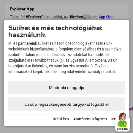
Explorer App
Töltsd fel #ExplorerPillanataidat, az Úticélom
című videódat foglalási áttekintéssel,
bakancslistával, étterem áttekintéssel és
Sütiket és más technológiákat
még sok mással. Töltsd le most!
használunk.
Mi és partnereink sütiket és hasonló technológiákat használunk
Felfedezős pillanatok ideje
weboldalunk biztosításához, a forgalom elemzéséhez és a személyre
szabott tartalom megjelenítéséhez. Az adatokat harmadik fél
166
4.634
km
szolgáltatóknak továbbíthatjuk (pl. az Egyesült Államokban). Az Ön
Hegyi tavak és
Sí- és snowboardpályák
hozzájárulása önkéntes, és bármikor visszavonható. További
élményfürdők
információkért kérjük, tekintse meg adatvédelmi szabályzatunkat.
8.991
km
97
%
Túrázási és hegymászási
Vendégeink ajánlanak
ösvények
minket
Mindenki elfogadja
Csak a legszükségesebb tárgyakat fogadd el
lenyomat
Adatvédelem
Megközelíthetőség
sajtó
Fenntarthatósági
Álláso
tanúsítványok
Traminóval készült
Beállítások
·
Adatvédelmi irányelvek
·
lenyomat
Dein Buddy