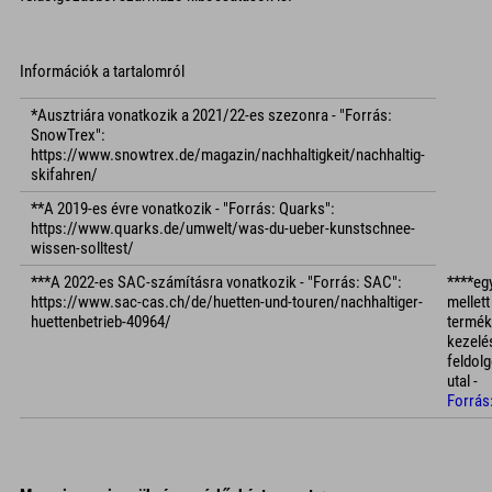
Információk a tartalomról
*Ausztriára vonatkozik a 2021/22-es szezonra - "Forrás:
SnowTrex":
https://www.snowtrex.de/magazin/nachhaltigkeit/nachhaltig-
skifahren/
**A 2019-es évre vonatkozik - "Forrás: Quarks":
https://www.quarks.de/umwelt/was-du-ueber-kunstschnee-
wissen-solltest/
***A 2022-es SAC-számításra vonatkozik - "Forrás: SAC":
****eg
https://www.sac-cas.ch/de/huetten-und-touren/nachhaltiger-
mellett
huettenbetrieb-40964/
termé
kezelé
feldol
utal -
Forrás