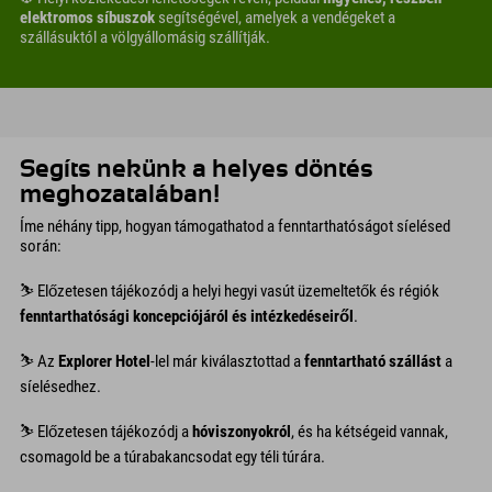
elektromos síbuszok
segítségével, amelyek a vendégeket a
szállásuktól a völgyállomásig szállítják.
Segíts nekünk a helyes döntés
meghozatalában!
Íme néhány tipp, hogyan támogathatod a fenntarthatóságot síelésed
során:
⛷︎ Előzetesen tájékozódj a helyi hegyi vasút üzemeltetők és régiók
fenntarthatósági koncepciójáról és intézkedéseiről
.
⛷︎ Az
Explorer Hotel
-lel már kiválasztottad a
fenntartható szállást
a
síelésedhez.
⛷︎ Előzetesen tájékozódj a
hóviszonyokról
, és ha kétségeid vannak,
csomagold be a túrabakancsodat egy téli túrára.