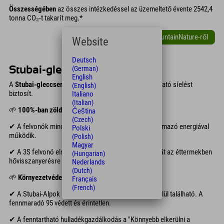
Összességében
az összes intézkedéssel az üzemeltető évente 2542,4
tonna CO₂-t takarít meg.*
További információ a MyMountainNature-ről
Website
Deutsch
(German)
Stubai-gleccser
English
A
Stubai-gleccser felvonó üzemeltetője
is fenntartható síelést
(English)
biztosít.
Italiano
(Italian)
🌱
100%-ban zöld áram
Čeština
(Czech)
✔ A felvonók mindegyike megújuló forrásokból származó energiával
Polski
működik.
(Polish)
Magyar
✔ A 3S felvonó elszívott levegőjének meleg energiáját az éttermekben
(Hungarian)
hővisszanyerésre használják.
Nederlands
(Dutch)
🌱
Környezetvédelem
Français
(French)
✔ A Stubai-Alpok 100 gleccseréből 5 a síterületen belül található. A
fennmaradó 95 védett és érintetlen.
✔ A fenntartható hulladékgazdálkodás a "Könnyebb elkerülni a