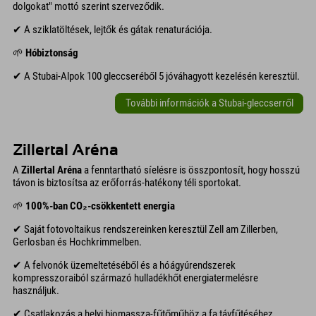
dolgokat" mottó szerint szerveződik.
✔ A sziklatöltések, lejtők és gátak renaturációja.
🌱
Hóbiztonság
✔ A Stubai-Alpok 100 gleccseréből 5 jóváhagyott kezelésén keresztül.
További információk a Stubai-gleccserről
Zillertal Aréna
A
Zillertal Aréna
a fenntartható síelésre is összpontosít, hogy hosszú
távon is biztosítsa az erőforrás-hatékony téli sportokat.
🌱
100%-ban CO₂-csökkentett energia
✔ Saját fotovoltaikus rendszereinken keresztül Zell am Zillerben,
Gerlosban és Hochkrimmelben.
✔ A felvonók üzemeltetéséből és a hóágyúrendszerek
kompresszoraiból származó hulladékhőt energiatermelésre
használjuk.
✔ Csatlakozás a helyi biomassza-fűtőműhöz a fa távfűtéséhez.