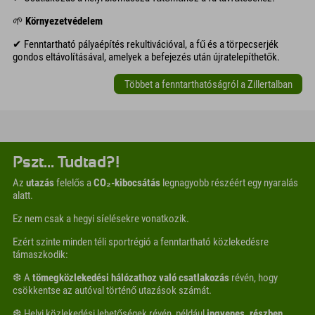
🌱
Környezetvédelem
✔ Fenntartható pályaépítés rekultivációval, a fű és a törpecserjék
gondos eltávolításával, amelyek a befejezés után újratelepíthetők.
Többet a fenntarthatóságról a Zillertalban
Pszt... Tudtad?!
Az
utazás
felelős a
CO₂-kibocsátás
legnagyobb részéért egy nyaralás
alatt.
Ez nem csak a hegyi síelésekre vonatkozik.
Ezért szinte minden téli sportrégió a fenntartható közlekedésre
támaszkodik:
❆ A
tömegközlekedési hálózathoz való csatlakozás
révén, hogy
csökkentse az autóval történő utazások számát.
❆ Helyi közlekedési lehetőségek révén, például
ingyenes, részben