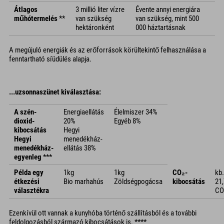
Átlagos
3 millió liter vízre
Évente annyi energiára
műhótermelés
**
van szükség
van szükség, mint 500
hektáronként
000 háztartásnak
A megújuló energiák és az erőforrások körültekintő felhasználása a
fenntartható síüdülés alapja.
...uzsonnaszünet kiválasztása:
A szén-
Energiaellátás
Élelmiszer 34%
dioxid-
20%
Egyéb 8%
kibocsátás
Hegyi
Hegyi
menedékház-
menedékház-
ellátás 38%
egyenleg
***
Példa egy
1kg
1kg
CO₂-
kb.
étkezési
Bio marhahús
Zöldségpogácsa
kibocsátás
21,
választékra
CO
Ezenkívül ott vannak a kunyhóba történő szállításból és a további
feldolgozásból származó kibocsátások is. ****