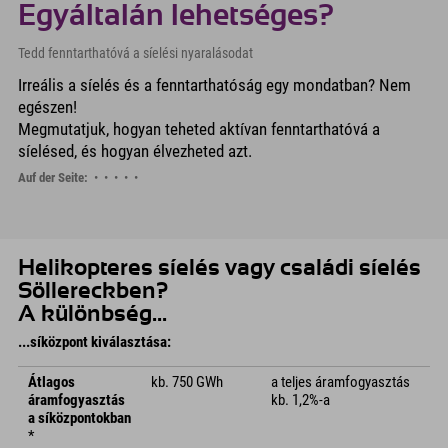
Egyáltalán lehetséges?
Tedd fenntarthatóvá a síelési nyaralásodat
Irreális a síelés és a fenntarthatóság egy mondatban? Nem
egészen!
Megmutatjuk, hogyan teheted aktívan fenntarthatóvá a
síelésed, és hogyan élvezheted azt.
Auf der Seite:
Helikopteres síelés vagy családi síelés
Söllereckben?
A különbség...
...síközpont kiválasztása:
Átlagos
kb. 750 GWh
a teljes áramfogyasztás
áramfogyasztás
kb. 1,2%-a
a síközpontokban
*