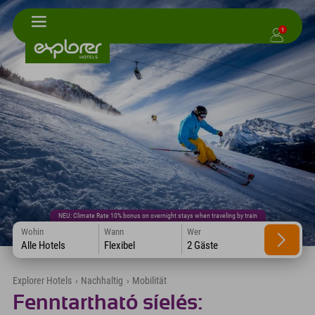
1
NEU: Climate Rate 10% bonus on overnight stays when traveling by train
Wohin
Wann
Wer
Alle Hotels
Flexibel
2 Gäste
Explorer Hotels
›
Nachhaltig
›
Mobilität
Fenntartható síelés: