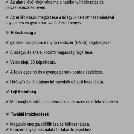
✔ Az alatta lévő rétek védelme a hatékony hóelosztás és
pályaelőkészítés révén.
✔ Az erőforrások megőrzése a hóágyúk célzott használatával
egyenletes és gyors hóolvadást eredményez.
🌱
Hóbiztonság
a
✔ globális navigációs irányító rendszer (GNSS) segítségével.
✔ A hóágyú és a talaj közötti magasság rögzítése.
✔ Valós idejű 3D képalkotás.
✔ A felesleges hó és a gyenge pontok pontos észlelése.
✔ Hóágyúk és lánctalpas hómacskák célzott használata.
🌱
Lejtőminőség
✔ Minőségbiztosítás szisztematikus elemzés és értékelés révén.
🌱
További intézkedések
✔ Megújuló energia előállítása és felhasználása.
✔ Bioüzemanyag használata hótakarítógépekhez.