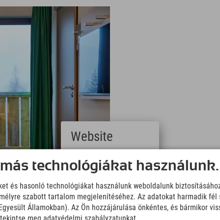
Website
Deutsch
 más technológiákat használunk.
(German)
English
iket és hasonló technológiákat használunk weboldalunk biztosításáho
(English)
élyre szabott tartalom megjelenítéséhez. Az adatokat harmadik fél 
Italiano
(Italian)
z Egyesült Államokban). Az Ön hozzájárulása önkéntes, és bármikor vi
Čeština
, tekintse meg adatvédelmi szabályzatunkat.