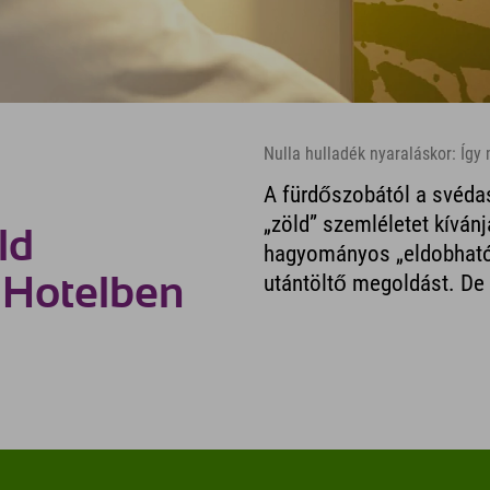
Nulla hulladék nyaraláskor: Így
A fürdőszobától a svédas
„zöld” szemléletet kíván
ld
hagyományos „eldobható 
utántöltő megoldást. De 
 Hotelben