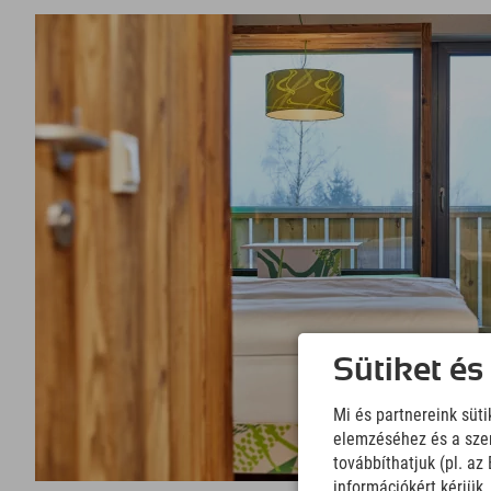
Sütiket és
Mi és partnereink süt
elemzéséhez és a szem
továbbíthatjuk (pl. a
információkért kérjük