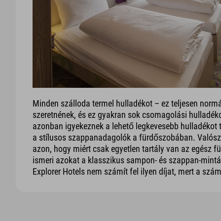
Minden szálloda termel hulladékot – ez teljesen norm
szeretnének, és ez gyakran sok csomagolási hulladékot
azonban igyekeznek a lehető legkevesebb hulladékot t
a stílusos szappanadagolók a fürdőszobában. Valósz
azon, hogy miért csak egyetlen tartály van az egész 
ismeri azokat a klasszikus sampon- és szappan-mintá
Explorer Hotels nem számít fel ilyen díjat, mert a sz