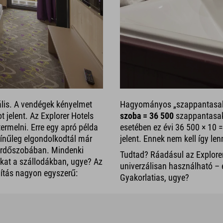
ális. A vendégek kényelmet
Hagyományos „szappantasako
 jelent. Az Explorer Hotels
szoba = 36 500
szappantasak 
ermelni. Erre egy apró példa
esetében ez évi 36 500 × 10
ínűleg elgondolkodtál már
jelent. Ennek nem kell így len
fürdőszobában. Mindenki
Tudtad? Ráadásul az Explore
kat a szállodákban, ugye? Az
univerzálisan használható – e
ámítás nagyon egyszerű:
Gyakorlatias, ugye?