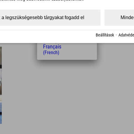
(Czech)
Polski
(Polish)
 a legszükségesebb tárgyakat fogadd el
Minden
k a lábadat teszi boldoggá,
Magyar
a szőnyegek
újrahasznosított
(Hungarian)
olna, hogy az újrahasznosítás
Nederlands
Beállítások
·
Adatvéde
(Dutch)
Français
(French)