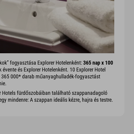
k” fogyasztása Explorer Hotelenként:
365 nap x 100
évente és Explorer Hotelenként. 10 Explorer Hotel
 = 365 000* darab műanyaghulladék-fogyasztást
nie.
r Hotels fürdőszobáiban található szappanadagoló
gy mindenre: A szappan ideális kézre, hajra és testre.