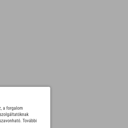
z, a forgalom
szolgáltatóknak
sszavonható. További