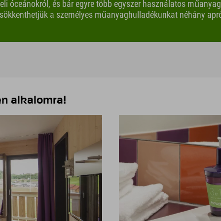
 teli óceánokról, és bár egyre több egyszer használatos műanya
sökkenthetjük a személyes műanyaghulladékunkat néhány apró l
n alkalomra!