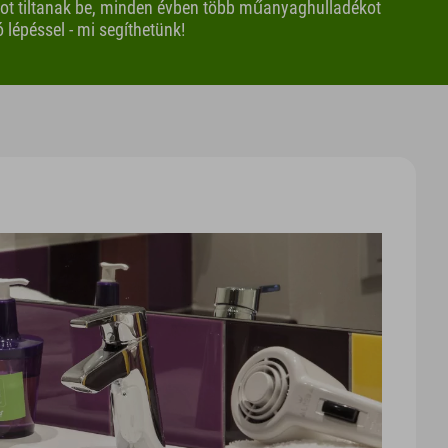
got tiltanak be, minden évben több műanyaghulladékot
épéssel - mi segíthetünk!