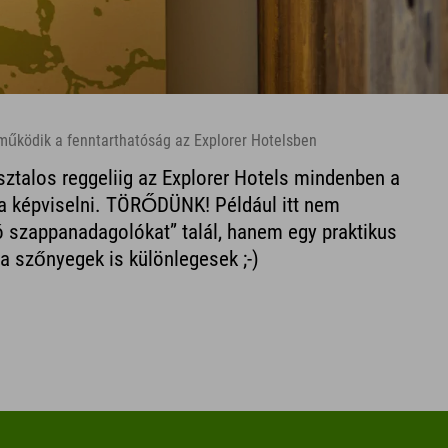
 működik a fenntarthatóság az Explorer Hotelsben
ztalos reggeliig az Explorer Hotels mindenben a
ja képviselni. TÖRŐDÜNK! Például itt nem
szappanadagolókat” talál, hanem egy praktikus
a szőnyegek is különlegesek ;-)