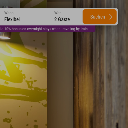
Wann
Wer
Suchen
Flexibel
2 Gäste
te 10% bonus on overnight stays when traveling by train