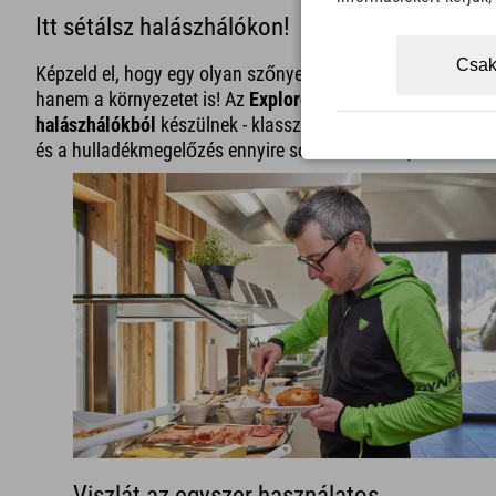
Itt sétálsz halászhálókon!
Csak
Képzeld el, hogy egy olyan szőnyegen sétálsz, ami nemcsa
hanem a környezetet is! Az
Explorer Hotel Garmisch
-ban 
halászhálókból
készülnek - klassz, ugye? 🐟 Ki gondolta v
és a hulladékmegelőzés ennyire sokrétű lehet? :)
Viszlát az egyszer használatos