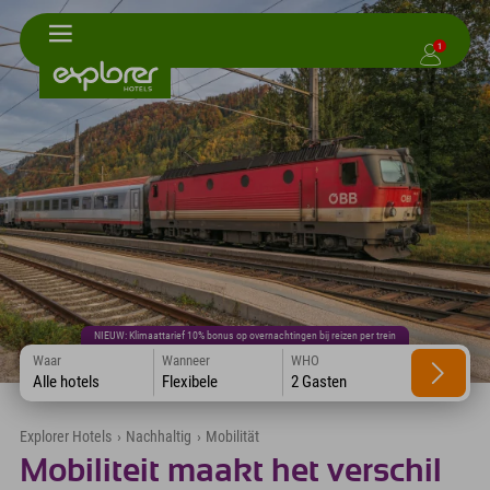
1
NIEUW: Klimaattarief 10% bonus op overnachtingen bij reizen per trein
Waar
Wanneer
WHO
Alle hotels
Flexibele
2 Gasten
Explorer Hotels
›
Nachhaltig
›
Mobilität
Mobiliteit maakt het verschil