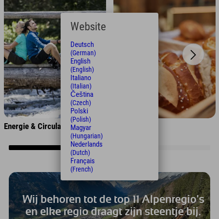
Website
Deutsch
(German)
English
(English)
Italiano
(Italian)
Čeština
(Czech)
Polski
(Polish)
Energie & Circulaire Economie
Regionaliteit
Magyar
(Hungarian)
Nederlands
(Dutch)
Français
(French)
Wij behoren tot de top 11 Alpenregio's
en elke regio draagt zijn steentje bij.