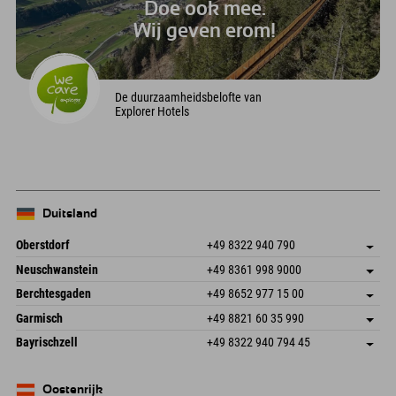
Doe ook mee.
Wij geven erom!
De duurzaamheidsbelofte van
Explorer Hotels
Duitsland
Oberstdorf
+49 8322 940 790
An der Breitach 3
Adres opslaan
Neuschwanstein
+49 8361 998 9000
87538 Fischen I. Allgäu
Aankomstinformatie
An der Riese 45
Adres opslaan
Duitsland
Booking
Berchtesgaden
+49 8652 977 15 00
87484 Nesselwang im Allgäu
Aankomstinformatie
E-mail verzenden
Hofreitstr. 7
Adres opslaan
Duitsland
Booking
Garmisch
+49 8821 60 35 990
83471 Schönau am Königssee
Aankomstinformatie
E-mail verzenden
Frickenstraße 22
Adres opslaan
Duitsland
Booking
Bayrischzell
+49 8322 940 794 45
82490 Farchant
Aankomstinformatie
E-mail verzenden
Seebergstr. 17
Adres opslaan
Duitsland
Booking
83735 Bayrischzell
Aankomstinformatie
E-mail verzenden
Duitsland
Booking
Oostenrijk