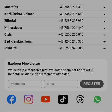
E-mail verzenden
Montafon
+43 5558 203 330
Dorfstr. 127b
Adres opslaan
Kitzbühel/St. Johann
+43 5352 216 660
6793 Gaschurn/Montafon
Aankomstinformatie
Speckbacherstraße 87
Adres opslaan
Oostenrijk
Booking
Zillertal
+43 5283 393 930
6380 St. Johann in Tirol
Aankomstinformatie
E-mail verzenden
Schmiedau 2
Adres opslaan
Oostenrijk
Booking
Hinterstoder
+43 7564 204 440
6272 Kaltenbach im Zillertal
Aankomstinformatie
E-mail verzenden
Freizeitpark 10
Adres opslaan
Oostenrijk
Booking
Ötztal
+43 5255 206 010
4573 Hinterstoder
Aankomstinformatie
E-mail verzenden
Gscheat 14
Adres opslaan
Oostenrijk
Booking
Bad Kleinkirchheim
+43 4240 213 330
6441 Umhausen
Aankomstinformatie
E-mail verzenden
Dorfstraße 24
Adres opslaan
Oostenrijk
Booking
Stubaital
+43 5226 398500
9546 Bad Kleinkirchheim
Aankomstinformatie
E-mail verzenden
Wiesenweg 6
Adres opslaan
Oostenrijk
Booking
6167 Neustift im Stubaital
Aankomstinformatie
E-mail verzenden
Oostenrijk
Booking
Explorer Newsletter
E-mail verzenden
We delen je e-mailadres niet. We haten spam net zo erg als jij.
Beloofd! Je kunt je op elk moment afmelden.