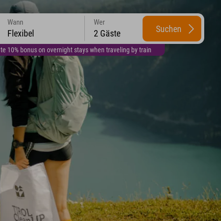
Wann
Wer
Suchen
Flexibel
2 Gäste
te 10% bonus on overnight stays when traveling by train