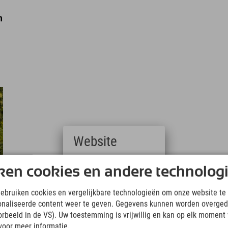
n
Website
Deutsch
ken cookies en andere technolog
(German)
English
gebruiken cookies en vergelijkbare technologieën om onze website te 
(English)
onaliseerde content weer te geven. Gegevens kunnen worden overged
Italiano
(Italian)
oorbeeld in de VS). Uw toestemming is vrijwillig en kan op elk moment
Čeština
voor meer informatie.