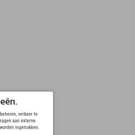
ieën.
beheren, verkeer te
ragen aan externe
 worden ingetrokken.