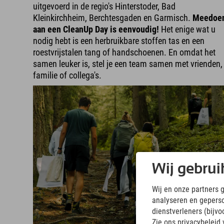
uitgevoerd in de regio's Hinterstoder, Bad
Kleinkirchheim, Berchtesgaden en Garmisch.
Meedoe
aan een CleanUp Day is eenvoudig!
Het enige wat u
nodig hebt is een herbruikbare stoffen tas en een
roestvrijstalen tang of handschoenen. En omdat het
samen leuker is, stel je een team samen met vrienden,
familie of collega's.
Wij gebrui
Wij en onze partners 
analyseren en gepers
dienstverleners (bijv
Zie ons privacybeleid 