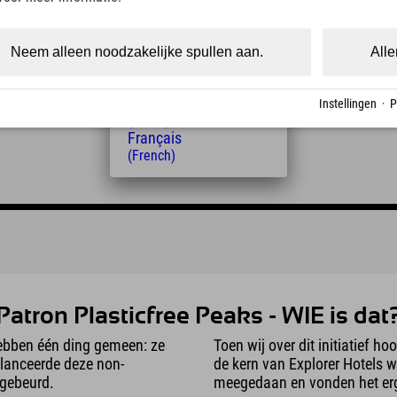
(Czech)
Polski
(Polish)
Neem alleen noodzakelijke spullen aan.
Alle
Magyar
(Hungarian)
Nederlands
Instellingen
·
P
(Dutch)
Français
(French)
Patron Plasticfree Peaks - WIE is dat
hebben één ding gemeen: ze
Toen wij over dit initiatief h
 lanceerde deze non-
de kern van Explorer Hotels 
 gebeurd.
meegedaan en vonden het erg