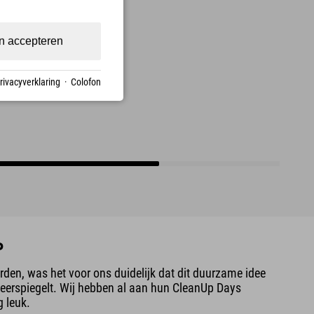
n accepteren
rivacyverklaring
·
Colofon
?
oorden, was het voor ons duidelijk dat dit duurzame idee
weerspiegelt. Wij hebben al aan hun CleanUp Days
 leuk.