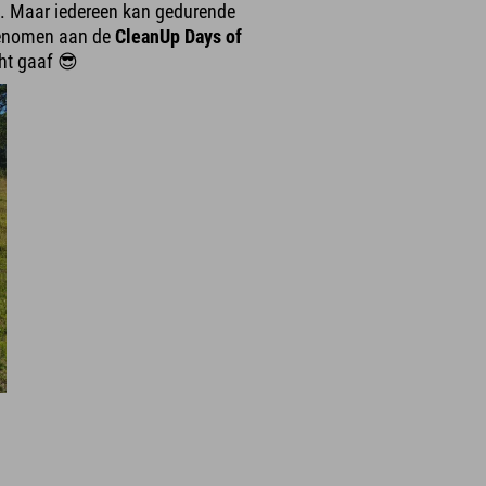
t. Maar iedereen kan gedurende
lgenomen aan de
CleanUp Days of
ht gaaf 😎