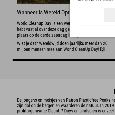
Wanneer is Wereld Opruimdag?
World Cleanup Day is een wereldwijde actiedag. Je
hebt vast al over deze dag gehoord? Dit vindt elk jaar
plaats op de derde zaterdag in september.
Wist je dat? Wereldwijd doen jaarlijks meer dan 20
miljoen mensen mee aan World CleanUp Day! 🙌
De jongens en meisjes van Patron Plasticfree Peaks 
zijn dol op de bergen en waarderen de natuur. In 2019
profitorganisatie CleanUP Days en sindsdien is er veel