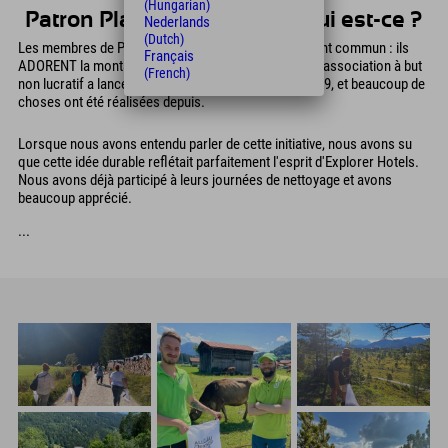
(Hungarian)
Patron Plasticfree Peaks - Qui est-ce ?
Nederlands
(Dutch)
Les membres de Patron Plasticfree Peaks ont un point commun : ils
Français
ADORENT la montagne et apprécient la nature. Cette association à but
(French)
non lucratif a lancé les Journées de nettoyage en 2019, et beaucoup de
choses ont été réalisées depuis.
Lorsque nous avons entendu parler de cette initiative, nous avons su
que cette idée durable reflétait parfaitement l'esprit d'Explorer Hotels.
Nous avons déjà participé à leurs journées de nettoyage et avons
beaucoup apprécié.
...