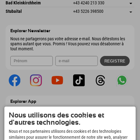
Gscheat 14
Enregistrer l'adresse
Autriche
Réservation
Bad Kleinkirchheim
+43 4240 213 330
6441 Umhausen
Informations d'arrivée
Envoyer un e-mail
Dorfstraße 24
Enregistrer l'adresse
Autriche
Réservation
Stubaital
+43 5226 398500
9546 Bad Kleinkirchheim
Informations d'arrivée
Envoyer un e-mail
Wiesenweg 6
Enregistrer l'adresse
Autriche
Réservation
6167 Neustift im Stubaital
Informations d'arrivée
Envoyer un e-mail
Autriche
Réservation
Explorer Newsletter
Envoyer un e-mail
Nous ne partagerons pas votre adresse e-mail. Nous détestons les
spams autant que vous. Promis ! Vous pouvez vous désabonner à
tout moment.
Explorer App
Téléchargez vos #ExplorerMoments, Mon
Explorer à emporter avec aperçu de vos
Nous utilisons des cookies et
réservations, liste de choses à faire, aperçu
d'autres technologies.
des restaurants et bien plus encore.
Téléchargez-le maintenant !
Nous et nos partenaires utilisons des cookies et des technologies
similaires pour assurer le fonctionnement de notre site web, analyser