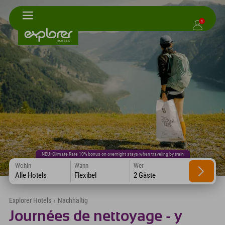
1
NEU: Climate Rate 10% bonus on overnight stays when traveling by train
Wohin
Wann
Wer
Alle Hotels
Flexibel
2 Gäste
Explorer Hotels
›
Nachhaltig
Journées de nettoyage - y