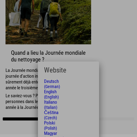
Quand a lieu la Journée mondiale
du nettoyage ?
Website
La Journée mondiale du nettoyage est une
journée d'action internationale. Vous en avez
Deutsch
sûrement déjà entendu parler ? Elle a lieu chaque
(German)
année le troisième samedi de septembre.
English
Le saviez-vous ? Plus de 20 millions de
(English)
personnes dans le monde participent chaque
Italiano
année à la Journée mondiale du nettoyage ! 🙌
(Italian)
Čeština
(Czech)
Polski
(Polish)
Magyar