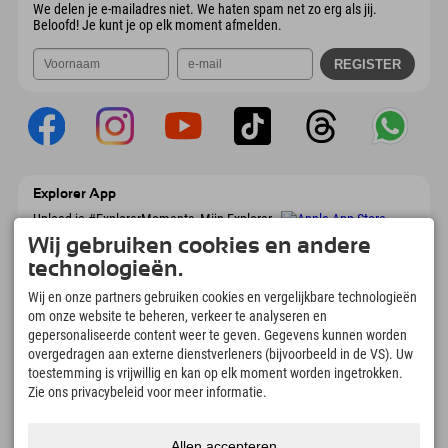
We delen je e-mailadres niet. We haten spam net zo erg als jij.
Beloofd! Je kunt je op elk moment afmelden.
Explorer App
Upload je #ExplorerMoments, Mijn Explorer
To Go met een boekingsoverzicht, bucketlist,
Wij gebruiken cookies en andere
restaurantoverzicht en nog veel meer.
technologieën.
Download nu!
Wij en onze partners gebruiken cookies en vergelijkbare technologieën
om onze website te beheren, verkeer te analyseren en
Tijd voor ontdekkingsmomenten
gepersonaliseerde content weer te geven. Gegevens kunnen worden
166
4.634
km
overgedragen aan externe dienstverleners (bijvoorbeeld in de VS). Uw
Bergmeren en
Pistes voor skiën en
toestemming is vrijwillig en kan op elk moment worden ingetrokken.
avonturenzwembaden
snowboarden
Zie ons privacybeleid voor meer informatie.
8.991
km
97
%
Paden voor wandelen en
Onze gasten bevelen ons
Allen accepteren