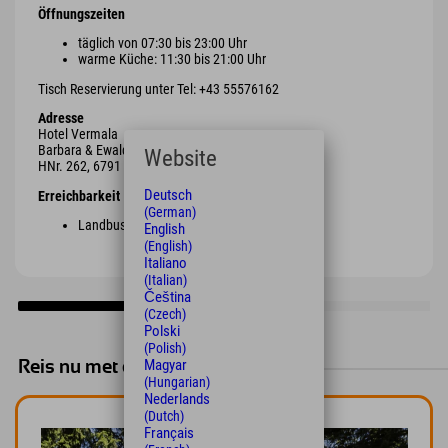
Öffnungszeiten
täglich von 07:30 bis 23:00 Uhr
warme Küche: 11:30 bis 21:00 Uhr
Tisch Reservierung unter Tel: +43 55576162
Adresse
Hotel Vermala
Barbara & Ewald Tschanhenz
Website
HNr. 262, 6791 St. Gallenkirch
Deutsch
Erreichbarkeit
(German)
Landbus 650 und ein paar Minuten Fußweg
English
(English)
Italiano
(Italian)
Čeština
(Czech)
Polski
(Polish)
Magyar
Reis nu met de trein en bespaar!
(Hungarian)
Nederlands
(Dutch)
Français