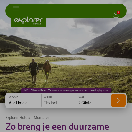
1
NEU: Climate Rate 10% bonus on overnight stays when traveling by train
Wohin
Wann
Wer
Alle Hotels
Flexibel
2 Gäste
Explorer Hotels
›
Montafon
Zo breng je een duurzame