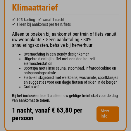
Klimaattarief
✔ 10% korting
✔ vanaf 1 nacht
✔ alleen bij aankomst per trein/fiets
Alleen te boeken bij aankomst per trein of fiets vanuit
uw woonplaats • Geen aanbetaling • 80%
annuleringskosten, behalve bij herverhuur
Overnachting in een trendy designkamer
Uitgebreid ontbijtbuffet met een doe-het-zelf
eierroosterstation
Sportspa met Finse sauna, stoombad, infraroodcabine en
ontspanningsruimte
Fiets- en skigebied met werkbank, wasruimte, sportkluisjes
en suggesties voor een dagje fietsen of skiën in de bergen
Gratis wifi
Bij het inchecken hoeft u alleen uw geldige treinticket voor de dag
van aankomst te tonen.
1 nacht, vanaf € 63,80 per
Meer
Info
persoon