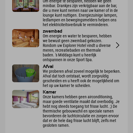
Om energie te besparen, hebben we geen
minibar. Drankjes zijn verkrijgbaar aan de bar,
die u mee kunt nemen naar uw kamer of in de
lounge kunt nuttigen. Energiezuinige lampen,
ledlampen en bewegingsmelders helpen ons
het elektriciteitsverbruik te verminderen.
zwembad
Om energie en water te besparen, hebben
we bewust geen zwembad gekozen.
Rondom uw Explorer Hotel vindt u diverse
meren, recreatiebaden en thermale
baden. 's Middags kunt u heerlijk
ontspannen in onze Sport Spa.
Afval
We proberen afval zoveel mogelijk te beperken.
Afval dat toch ontstaat, wordt zorgvuldig
gescheiden en u heeft ook de mogelijkheid om
het op uw kamer te scheiden.
Kamer
Onze kamers hebben geen airconditioning,
maar goede ventilatie maakt dat overbodig. Je
hebt nog steeds toegang tot frisse lucht. ;) De
thermische gebouwschil en speciale ramen
bevorderen de luchtcirculatie en zorgen ervoor
dat er de hele dag frisse lucht blijft, zelfs met
gesloten ramen.