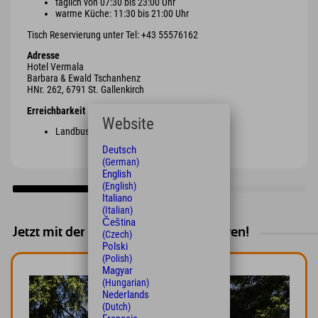
täglich von 07:30 bis 23:00 Uhr
warme Küche: 11:30 bis 21:00 Uhr
Tisch Reservierung unter Tel: +43 55576162
Adresse
Hotel Vermala
Barbara & Ewald Tschanhenz
HNr. 262, 6791 St. Gallenkirch
Erreichbarkeit
Website
Landbus 650 und ein paar Minuten Fußweg
Deutsch
(German)
English
(English)
Italiano
(Italian)
Čeština
Jetzt mit der Bahn anreisen und sparen!
(Czech)
Polski
(Polish)
Magyar
(Hungarian)
Nederlands
(Dutch)