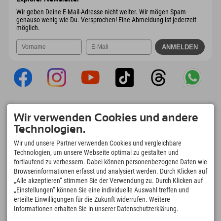
Mail senden
Wir geben Deine E-Mail-Adresse nicht weiter. Wir mögen Spam
genauso wenig wie Du. Versprochen! Eine Abmeldung ist jederzeit
möglich.
Explorer App
Wir verwenden Cookies und andere
Upload Deiner #ExplorerMoments, Mein
Technologien.
Explorer To Go mit Buchungsübersicht,
Bucketlist, Restaurantübersicht uvm. Jetzt
Wir und unsere Partner verwenden Cookies und vergleichbare
downloaden!
Technologien, um unsere Webseite optimal zu gestalten und
fortlaufend zu verbessern. Dabei können personenbezogene Daten wie
Browserinformationen erfasst und analysiert werden. Durch Klicken auf
Zeit für Explorer Moments
„Alle akzeptieren“ stimmen Sie der Verwendung zu. Durch Klicken auf
166
4.634
km
„Einstellungen“ können Sie eine individuelle Auswahl treffen und
Bergseen und Erlebnisbäder
Pisten zum Skifahren und
erteilte Einwilligungen für die Zukunft widerrufen. Weitere
Snowboarden
Informationen erhalten Sie in unserer Datenschutzerklärung.
8.991
km
97
%