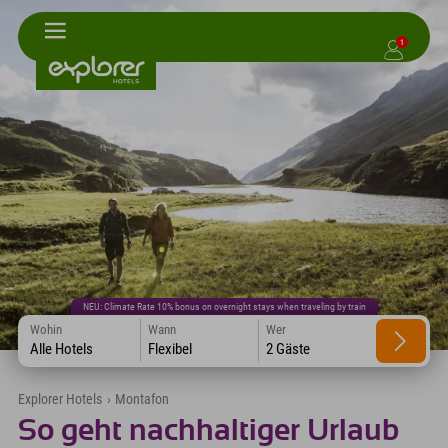
1
NEU: Climate Rate 10% bonus on overnight stays when traveling by train
Wohin
Wann
Wer
Alle Hotels
Flexibel
2 Gäste
Explorer Hotels
›
Montafon
So geht nachhaltiger Urlaub