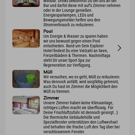
Minibar. Drinks bekommst Du bei uns an der
Bar und darfst diese mit auf’s Zimmer nehmen
oder in der Lounge genießen.
Energiesparlampen, LEDs und
Bewegungsmelder helfen uns den
Stromverbrauch zu reduzieren.
Pool
Um Energie & Wasser zu sparen haben
wir uns bewusst gegen einen Pool
entschieden. Rund um Dein Explorer
Hotel findest Du eine Vielzahl an Seen,
Freizeitbädern & Thermen. Nachmittags
steht Dir unser Sport Spa zur
Regeneration zur Verfügung.
Müll
Wir versuchen, wo es geht, Müll zu reduzieren.
Was dennoch anfällt, wird sorgfältig getrennt,
auch Du hast im Zimmer die Möglichkeit den
Müll zu trennen.
Zimmer
Unsere Zimmer haben keine Klimaanlage,
richtiges Lüften macht sie überflüssig. Für
Deine Frischluftzufuhr ist dennoch gesorgt. ;)
Die thermische Gebäudehülle und
Spezialfenster unterstützen den Luftwechsel
und behalten die frische Luft den Tag über bei
verschlossenem Fenster.