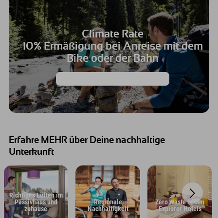
Climate Rate
10% Ermäßigung bei Anreise mit dem
Bike oder der Bahn
Earth Day in den Bergen verbringen!
Erfahre MEHR über Deine nachhaltige
Unterkunft
Richtiges Lüften im
Passivhaus und
Regionale
Zero Waste in den
zuhause
Nachhaltigkeit
Explorer Hotels