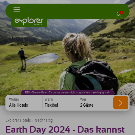
1
NEU: Climate Rate 10% bonus on overnight stays when traveling by train
Wohin
Wann
Wer
Alle Hotels
Flexibel
2 Gäste
Explorer Hotels
›
Nachhaltig
Earth Day 2024 - Das kannst