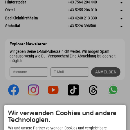
Schmiedau 2
Adresse speichern
Österreich
Buchen
Hinterstoder
+43 7564 204 440
6272 Kaltenbach im Zillertal
Anreiseinfos
Mail senden
Freizeitpark 10
Adresse speichern
Österreich
Buchen
Ötztal
+43 5255 206 010
4573 Hinterstoder
Anreiseinfos
Mail senden
Gscheat 14
Adresse speichern
Österreich
Buchen
Bad Kleinkirchheim
+43 4240 213 330
6441 Umhausen
Anreiseinfos
Mail senden
Dorfstraße 24
Adresse speichern
Österreich
Buchen
Stubaital
+43 5226 398500
9546 Bad Kleinkirchheim
Anreiseinfos
Mail senden
Wiesenweg 6
Adresse speichern
Österreich
Buchen
6167 Neustift im Stubaital
Anreiseinfos
Mail senden
Österreich
Buchen
Explorer Newsletter
Mail senden
Wir geben Deine E-Mail-Adresse nicht weiter. Wir mögen Spam
genauso wenig wie Du. Versprochen! Eine Abmeldung ist jederzeit
möglich.
Explorer App
Wir verwenden Cookies und andere
Upload Deiner #ExplorerMoments, Mein
Technologien.
Explorer To Go mit Buchungsübersicht,
Bucketlist, Restaurantübersicht uvm. Jetzt
Wir und unsere Partner verwenden Cookies und vergleichbare