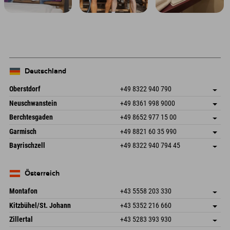
Deutschland
Oberstdorf
+49 8322 940 790
An der Breitach 3
Adresse speichern
Neuschwanstein
+49 8361 998 9000
87538 Fischen I. Allgäu
Anreiseinfos
An der Riese 45
Adresse speichern
Deutschland
Buchen
Berchtesgaden
+49 8652 977 15 00
87484 Nesselwang im Allgäu
Anreiseinfos
Mail senden
Hofreitstr. 7
Adresse speichern
Deutschland
Buchen
Garmisch
+49 8821 60 35 990
83471 Schönau am Königssee
Anreiseinfos
Mail senden
Frickenstraße 22
Adresse speichern
Deutschland
Buchen
Bayrischzell
+49 8322 940 794 45
82490 Farchant
Anreiseinfos
Mail senden
Seebergstr. 17
Adresse speichern
Deutschland
Buchen
83735 Bayrischzell
Anreiseinfos
Mail senden
Deutschland
Buchen
Österreich
Mail senden
Montafon
+43 5558 203 330
Dorfstr. 127b
Adresse speichern
Kitzbühel/St. Johann
+43 5352 216 660
6793 Gaschurn/Montafon
Anreiseinfos
Speckbacherstraße 87
Adresse speichern
Österreich
Buchen
Zillertal
+43 5283 393 930
6380 St. Johann in Tirol
Anreiseinfos
Mail senden