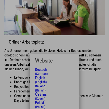
Grüner Arbeitsplatz
Als Unternehmen, geben die Explorer Hotels ihr Bestes, um den
ökologischen Fußabdruck zu minimieren und die
Umwelt zu schonen
Website
📊. Deshalb arbeiten wir kontinuierlich daran, unsere Hotels und auch
unseren
Arbeitsalltag "grüner
" zu gestalten. Dabei sind es oft die
kleinen Dinge, welche jeder von uns beachten kann, wie zum Beispiel:
Deutsch
(German)
Leitungswasser trinken
English
Unnötiges Drucken & Kopieren vermeiden
(English)
Italiano
Recyceltes Toilettenpapier benutzten
(Italian)
Fahrgemeinschaften bilden &
Čeština
Gemeinsam als Kollegen an nachhaltigen Aktionen, wie Cleanup
(Czech)
Days teilnehmen
Polski
(Polish)