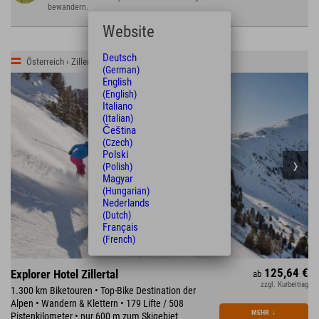
bewandern.
Website
Deutsch
Österreich › Zillertal › Kaltenbach
(German)
English
(English)
Italiano
(Italian)
Čeština
(Czech)
Polski
(Polish)
Magyar
(Hungarian)
Nederlands
(Dutch)
Français
(French)
125,64 €
Explorer Hotel Zillertal
ab
zzgl. Kurbeitrag
1.300 km Biketouren • Top-Bike Destination der
Alpen • Wandern & Klettern • 179 Lifte / 508
MEHR
↓
Pistenkilometer • nur 600 m zum Skigebiet