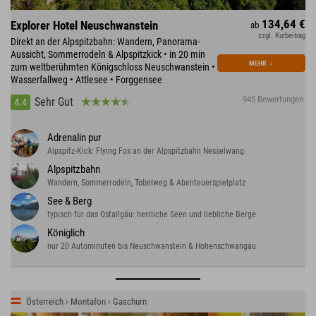
134,64 €
Explorer Hotel Neuschwanstein
ab
zzgl. Kurbeitrag
Direkt an der Alpspitzbahn: Wandern, Panorama-
Aussicht, Sommerrodeln & Alpspitzkick • in 20 min
MEHR
↓
zum weltberühmten Königschloss Neuschwanstein •
Wasserfallweg • Attlesee • Forggensee
945 Bewertungen
Sehr Gut
4.4
Adrenalin pur
Alpspitz-Kick: Flying Fox an der Alpspitzbahn Nesselwang
Alpspitzbahn
Wandern, Sommerrodeln, Tobelweg & Abenteuerspielplatz
See & Berg
typisch für das Ostallgäu: herrliche Seen und liebliche Berge
Königlich
nur 20 Autominuten bis Neuschwanstein & Hohenschwangau
Österreich › Montafon › Gaschurn