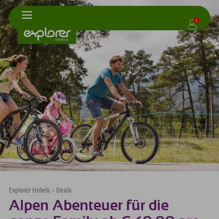
1
Explorer Hotels
›
Deals
Alpen Abenteuer für die