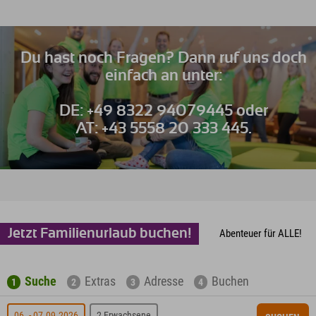
Du hast noch Fragen? Dann ruf uns doch
einfach an unter:
DE: +49 8322 94079445 oder
AT: +43 5558 20 333 445.
Jetzt Familienurlaub buchen!
Abenteuer für ALLE!
Suche
Extras
Adresse
Buchen
1
2
3
4
06. - 07.09.2026
2 Erwachsene