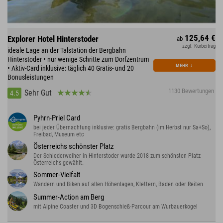
125,64 €
Explorer Hotel Hinterstoder
ab
zzgl. Kurbeitrag
ideale Lage an der Talstation der Bergbahn
Hinterstoder • nur wenige Schritte zum Dorfzentrum
MEHR
↓
• Aktiv-Card inklusive: täglich 40 Gratis- und 20
Bonusleistungen
1130 Bewertungen
Sehr Gut
4.5
Pyhrn-Priel Card
bei jeder Übernachtung inklusive: gratis Bergbahn (im Herbst nur Sa+So),
Freibad, Museum etc
Österreichs schönster Platz
Der Schiederweiher in Hinterstoder wurde 2018 zum schönsten Platz
Österreichs gewählt.
Sommer-Vielfalt
Wandern und Biken auf allen Höhenlagen, Klettern, Baden oder Reiten
Summer-Action am Berg
mit Alpine Coaster und 3D Bogenschieß-Parcour am Wurbauerkogel