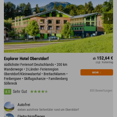
152,64 €
Explorer Hotel Oberstdorf
ab
zzgl. Kurbeitrag
südlichster Ferienort Deutschlands • 200 km
Wanderwege • 2-Länder- Ferienregion
MEHR
↓
Oberstdorf/Kleinwalsertal • Breitachklamm •
Freibergsee • Skiflugschanze • Familienberg
Söllereck
855 Bewertungen
Sehr Gut
4.5
Autofrei
sieben autofreie Seitentäler rund um Oberstdorf
Gleitschirmfliegen