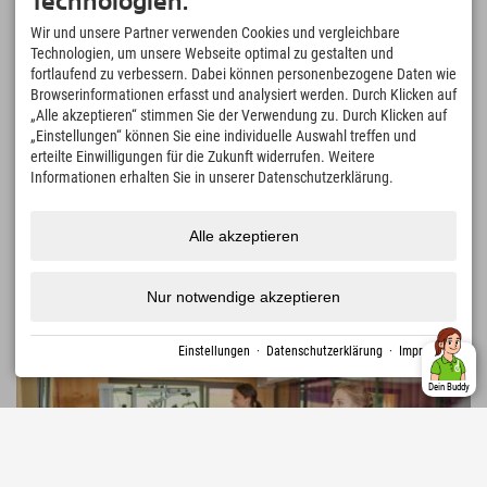
Technologien.
18 Bewertungen
Sehr Gut
4.7
Wir und unsere Partner verwenden Cookies und vergleichbare
Technologien, um unsere Webseite optimal zu gestalten und
Zugspitze
fortlaufend zu verbessern. Dabei können personenbezogene Daten wie
Wandern & Skifahren auf Deutschlands höchstem Gipfel
Browserinformationen erfasst und analysiert werden. Durch Klicken auf
Eibsee
„Alle akzeptieren“ stimmen Sie der Verwendung zu. Durch Klicken auf
Entspanung oder Sport&Action - Du hast die Wahl
„Einstellungen“ können Sie eine individuelle Auswahl treffen und
erteilte Einwilligungen für die Zukunft widerrufen. Weitere
AlpspiX
Informationen erhalten Sie in unserer Datenschutzerklärung.
Stählener Steg auf der Alpspitze mit echtem wow-Effekt!
Freibad Farchant
Badespaß mit 4 Becken, vielen Rutschen &Liegewiese mit Panorama-
Alle akzeptieren
Bergblick
Nur notwendige akzeptieren
Deutschland › Berchtesgadener Land › Schönau am Königssee
Einstellungen
·
Datenschutzerklärung
·
Impressum
Dein Buddy