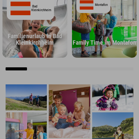
Montafon
Bad
Kleinkirchheim
Familienurlaub in Bad
Kleinkirchheim
Family Time im Montafon