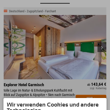
Deutschland › Zugspitzland › Farchant
143,64 €
Explorer Hotel Garmisch
ab
zzgl. Kurbeitrag
tolle Lage im Natur- & Erholungspark Kuhflucht mit
Blick auf Zugspitze & Alpspitze • 5km nach Garmisch-
MEHR
↓
Partenkirchen • Eibsee • Partnachklamm • beim
Hotel: Warmfreibad,Sportzentrum
Wir verwenden Cookies und andere