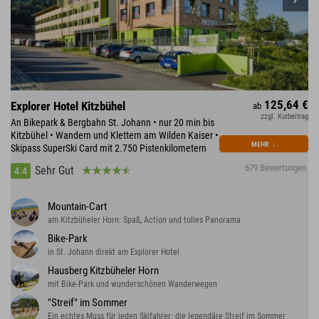
125,64 €
Explorer Hotel Kitzbühel
ab
zzgl. Kurbeitrag
An Bikepark & Bergbahn St. Johann • nur 20 min bis
Kitzbühel • Wandern und Klettern am Wilden Kaiser •
MEHR
↓
Skipass SuperSki Card mit 2.750 Pistenkilometern
679 Bewertungen
Sehr Gut
4.4
Mountain-Cart
am Kitzbüheler Horn: Spaß, Action und tolles Panorama
Bike-Park
in St. Johann direkt am Explorer Hotel
Hausberg Kitzbüheler Horn
mit Bike-Park und wunderschönen Wanderwegen
"Streif" im Sommer
Ein echtes Muss für jeden Skifahrer: die legendäre Streif im Sommer