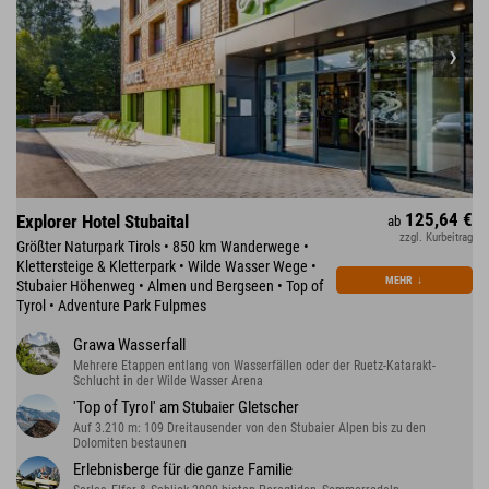
125,64 €
Explorer Hotel Stubaital
ab
zzgl. Kurbeitrag
Größter Naturpark Tirols • 850 km Wanderwege •
Klettersteige & Kletterpark • Wilde Wasser Wege •
MEHR
↓
Stubaier Höhenweg • Almen und Bergseen • Top of
Tyrol • Adventure Park Fulpmes
Grawa Wasserfall
Mehrere Etappen entlang von Wasserfällen oder der Ruetz-Katarakt-
Schlucht in der Wilde Wasser Arena
'Top of Tyrol' am Stubaier Gletscher
Auf 3.210 m: 109 Dreitausender von den Stubaier Alpen bis zu den
Dolomiten bestaunen
Erlebnisberge für die ganze Familie