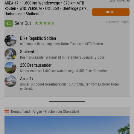
zzgl. Kurbeitrag
AREA 47 • 1.600 km Wanderwege • 870 km MTB-
Routen • WIDIVERSUM • Ötzi Dorf • Greifvogelpark
MEHR
↓
Umhausen • Stuibenfall
1107 Bewertungen
Sehr Gut
4.5
Bike Republic Sölden
mit shaped lines, long lines, Natur Trails und MTB Routen
Stuibenfall
Beeindruckender Wasserfall mit atemberaubender Brücke
250 Dreitausender
Schier endlose 1.600 km Wanderwege & 850 Bike-Kilometer
Area 47
großer Outdoor-Freizeitpark nur 15 Autominuten vom Explorer Hotel
entfernt.
Deutschland › Allgäu › Fischen bei Oberstdorf