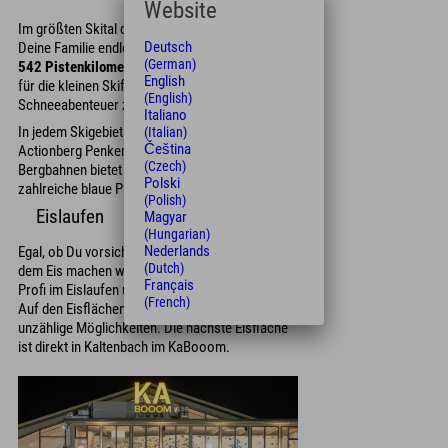
Website
Im größten Skital der Welt erwarten Dich und
Deutsch
Deine Familie endloser Winterspaß. Euch stehen
(German)
542 Pistenkilometer
und zahlreiche Angebote
English
für die kleinen Skifahrer für Eure
(English)
Schneeabenteuer zur Verfügung.
Italiano
In jedem Skigebiet gibt es Funslopes. Der
(Italian)
Čeština
Actionberg Penken bei den Mayerhofner
(Czech)
Bergbahnen bietet neben Kinderländern auch
Polski
zahlreiche blaue Pisten.
(Polish)
Eislaufen
Magyar
(Hungarian)
Nederlands
Egal, ob Du vorsichtig Deine ersten Schritte auf
(Dutch)
dem Eis machen willst oder schon ein echter
Français
Profi im Eislaufen und Eisstockschießen bist.
(French)
Auf den Eisflächen im Zillertal hast Du dafür
unzählige Möglichkeiten. Die nächste Eisfläche
ist direkt in Kaltenbach im KaBooom.