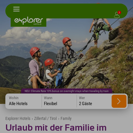
1
NEU: Climate Rate 10% bonus on overnight stays when traveling by train
Wohin
Wann
Wer
Alle Hotels
Flexibel
2 Gäste
Explorer Hotels
›
Zillertal / Tirol
›
Family
Urlaub mit der Familie im