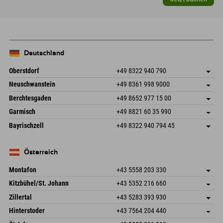
Deutschland
Oberstdorf
+49 8322 940 790
An der Breitach 3
Adresse speichern
Neuschwanstein
+49 8361 998 9000
87538 Fischen I. Allgäu
Anreiseinfos
An der Riese 45
Adresse speichern
Deutschland
Buchen
Berchtesgaden
+49 8652 977 15 00
87484 Nesselwang im Allgäu
Anreiseinfos
Mail senden
Hofreitstr. 7
Adresse speichern
Deutschland
Buchen
Garmisch
+49 8821 60 35 990
83471 Schönau am Königssee
Anreiseinfos
Mail senden
Frickenstraße 22
Adresse speichern
Deutschland
Buchen
Bayrischzell
+49 8322 940 794 45
82490 Farchant
Anreiseinfos
Mail senden
Seebergstr. 17
Adresse speichern
Deutschland
Buchen
83735 Bayrischzell
Anreiseinfos
Mail senden
Deutschland
Buchen
Österreich
Mail senden
Montafon
+43 5558 203 330
Dorfstr. 127b
Adresse speichern
Kitzbühel/St. Johann
+43 5352 216 660
6793 Gaschurn/Montafon
Anreiseinfos
Speckbacherstraße 87
Adresse speichern
Österreich
Buchen
Zillertal
+43 5283 393 930
6380 St. Johann in Tirol
Anreiseinfos
Mail senden
Schmiedau 2
Adresse speichern
Österreich
Buchen
Hinterstoder
+43 7564 204 440
6272 Kaltenbach im Zillertal
Anreiseinfos
Mail senden
Freizeitpark 10
Adresse speichern