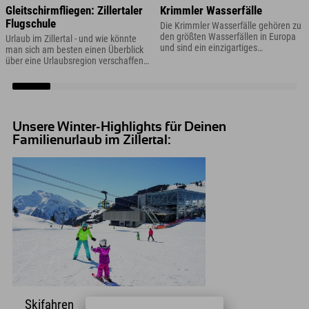
Gleitschirmfliegen: Zillertaler
Krimmler Wasserfälle
Flugschule
Die Krimmler Wasserfälle gehören zu
den größten Wasserfällen in Europa
Urlaub im Zillertal - und wie könnte
und sind ein einzigartiges
man sich am besten einen Überblick
Naturschauspiel, das in Deinem
über eine Urlaubsregion verschaffen?!
Urlaub im Zillertal auf der "Muss-man-
Richtig: mit einem Gleitschirmflug!
gesehen-haben"-Liste stehen sollte.
Unsere Winter-Highlights für Deinen
Familienurlaub im Zillertal:
Skifahren