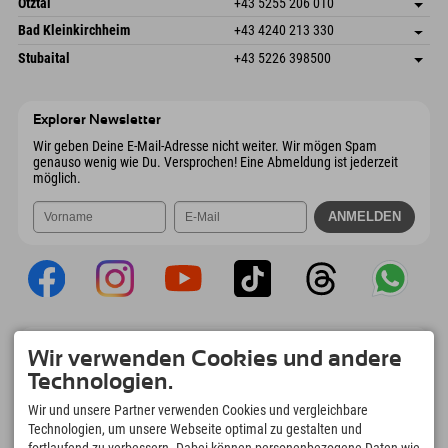
Österreich
Buchen
Ötztal
+43 5255 206 010
4573 Hinterstoder
Anreiseinfos
Mail senden
Gscheat 14
Adresse speichern
Österreich
Buchen
Bad Kleinkirchheim
+43 4240 213 330
6441 Umhausen
Anreiseinfos
Mail senden
Dorfstraße 24
Adresse speichern
Österreich
Buchen
Stubaital
+43 5226 398500
9546 Bad Kleinkirchheim
Anreiseinfos
Mail senden
Wiesenweg 6
Adresse speichern
Österreich
Buchen
6167 Neustift im Stubaital
Anreiseinfos
Mail senden
Österreich
Buchen
Explorer Newsletter
Mail senden
Wir geben Deine E-Mail-Adresse nicht weiter. Wir mögen Spam
genauso wenig wie Du. Versprochen! Eine Abmeldung ist jederzeit
möglich.
Explorer App
Wir verwenden Cookies und andere
Upload Deiner #ExplorerMoments, Mein
Technologien.
Explorer To Go mit Buchungsübersicht,
Bucketlist, Restaurantübersicht uvm. Jetzt
Wir und unsere Partner verwenden Cookies und vergleichbare
downloaden!
Technologien, um unsere Webseite optimal zu gestalten und