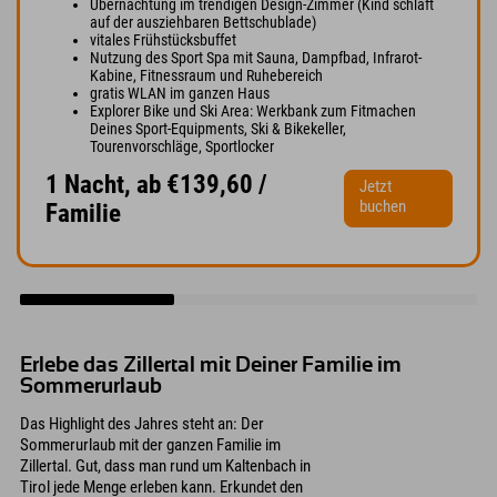
Übernachtung im trendigen Design-Zimmer (Kind schläft
auf der ausziehbaren Bettschublade)
vitales Frühstücksbuffet
Nutzung des Sport Spa mit Sauna, Dampfbad, Infrarot-
Kabine, Fitnessraum und Ruhebereich
gratis WLAN im ganzen Haus
Explorer Bike und Ski Area: Werkbank zum Fitmachen
Deines Sport-Equipments, Ski & Bikekeller,
Tourenvorschläge, Sportlocker
1 Nacht, ab €139,60 /
Jetzt
buchen
Familie
Erlebe das Zillertal mit Deiner Familie im
Sommerurlaub
Das Highlight des Jahres steht an: Der
Sommerurlaub mit der ganzen Familie im
Zillertal. Gut, dass man rund um Kaltenbach in
Tirol jede Menge erleben kann. Erkundet den