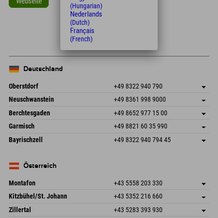
Webseite
(Hungarian)
Nederlands
Leaflet
| Map data © OpenStreetMap contributors
(Dutch)
Français
+
(French)
−
Deutschland
Oberstdorf
+49 8322 940 790
An der Breitach 3
Adresse speichern
Neuschwanstein
+49 8361 998 9000
87538 Fischen I. Allgäu
Anreiseinfos
An der Riese 45
Adresse speichern
Deutschland
Buchen
Berchtesgaden
+49 8652 977 15 00
87484 Nesselwang im Allgäu
Anreiseinfos
Mail senden
Hofreitstr. 7
Adresse speichern
Deutschland
Buchen
Garmisch
+49 8821 60 35 990
83471 Schönau am Königssee
Anreiseinfos
Mail senden
Frickenstraße 22
Adresse speichern
Deutschland
Buchen
Bayrischzell
+49 8322 940 794 45
82490 Farchant
Anreiseinfos
Mail senden
Seebergstr. 17
Adresse speichern
Deutschland
Buchen
83735 Bayrischzell
Anreiseinfos
Mail senden
Deutschland
Buchen
Österreich
Mail senden
Montafon
+43 5558 203 330
Dorfstr. 127b
Adresse speichern
Kitzbühel/St. Johann
+43 5352 216 660
6793 Gaschurn/Montafon
Anreiseinfos
Speckbacherstraße 87
Adresse speichern
Österreich
Buchen
Zillertal
+43 5283 393 930
6380 St. Johann in Tirol
Anreiseinfos
Mail senden