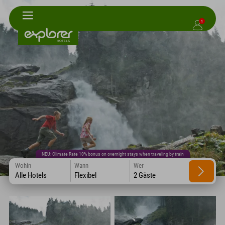
1
NEU: Climate Rate 10% bonus on overnight stays when traveling by train
Wohin
Wann
Wer
Alle Hotels
Flexibel
2 Gäste