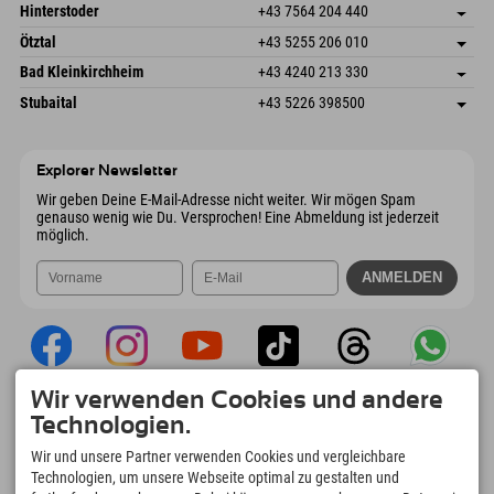
Schmiedau 2
Adresse speichern
Österreich
Buchen
Hinterstoder
+43 7564 204 440
6272 Kaltenbach im Zillertal
Anreiseinfos
Mail senden
Freizeitpark 10
Adresse speichern
Österreich
Buchen
Ötztal
+43 5255 206 010
4573 Hinterstoder
Anreiseinfos
Mail senden
Gscheat 14
Adresse speichern
Österreich
Buchen
Bad Kleinkirchheim
+43 4240 213 330
6441 Umhausen
Anreiseinfos
Mail senden
Dorfstraße 24
Adresse speichern
Österreich
Buchen
Stubaital
+43 5226 398500
9546 Bad Kleinkirchheim
Anreiseinfos
Mail senden
Wiesenweg 6
Adresse speichern
Österreich
Buchen
6167 Neustift im Stubaital
Anreiseinfos
Mail senden
Österreich
Buchen
Explorer Newsletter
Mail senden
Wir geben Deine E-Mail-Adresse nicht weiter. Wir mögen Spam
genauso wenig wie Du. Versprochen! Eine Abmeldung ist jederzeit
möglich.
Wir verwenden Cookies und andere
Explorer App
Technologien.
Upload Deiner #ExplorerMoments, Mein
Wir und unsere Partner verwenden Cookies und vergleichbare
Explorer To Go mit Buchungsübersicht,
Technologien, um unsere Webseite optimal zu gestalten und
Bucketlist, Restaurantübersicht uvm. Jetzt