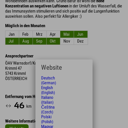
Wohlbefinden auswirken kann. Grund dafür ist wohl die
hohe
Konzentration an negativen Luftionen
in der Umluft des Wasserfall, die
das Immunsystem stimulieren und sich positiv auf die Lungenfunktion
auswirken sollen. Also perfekt für Allergiker :)
Möglich in den Monaten
Jan
Feb
Mrz
Apr
Mai
Jun
Jul
Aug
Sep
Okt
Nov
Dez
Ansprechpartner
ÖAV Warnsdorf/Krimml
Website
Krimml 47
5743 Krimml
Deutsch
ÖSTERREICH
(German)
English
(English)
Entfernung vom Hotel
Italiano
(Italian)
46
59
km
Min.
Čeština
(Czech)
Polski
Weitere Informationen
(Polish)
Magyar