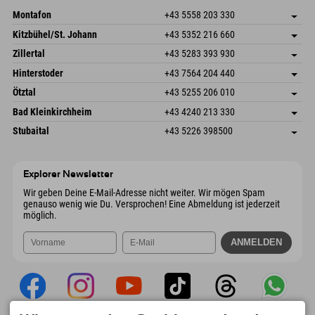
Montafon
+43 5558 203 330
Dorfstr. 127b
Adresse speichern
Kitzbühel/St. Johann
+43 5352 216 660
6793 Gaschurn/Montafon
Anreiseinfos
Speckbacherstraße 87
Adresse speichern
Österreich
Buchen
Zillertal
+43 5283 393 930
6380 St. Johann in Tirol
Anreiseinfos
Mail senden
Schmiedau 2
Adresse speichern
Österreich
Buchen
Hinterstoder
+43 7564 204 440
6272 Kaltenbach im Zillertal
Anreiseinfos
Mail senden
Freizeitpark 10
Adresse speichern
Österreich
Buchen
Ötztal
+43 5255 206 010
4573 Hinterstoder
Anreiseinfos
Mail senden
Gscheat 14
Adresse speichern
Österreich
Buchen
Bad Kleinkirchheim
+43 4240 213 330
6441 Umhausen
Anreiseinfos
Mail senden
Dorfstraße 24
Adresse speichern
Österreich
Buchen
Stubaital
+43 5226 398500
9546 Bad Kleinkirchheim
Anreiseinfos
Mail senden
Wiesenweg 6
Adresse speichern
Österreich
Buchen
6167 Neustift im Stubaital
Anreiseinfos
Mail senden
Österreich
Buchen
Explorer Newsletter
Mail senden
Wir geben Deine E-Mail-Adresse nicht weiter. Wir mögen Spam
genauso wenig wie Du. Versprochen! Eine Abmeldung ist jederzeit
möglich.