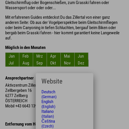
Gleitschirmflug oder Bogenschießen, zum Grasski fahren oder
Wassersport oder oder oder...
Mit erfahrenen Guides entdeckst Du das Zillertal von einer ganz
anderen Seite: Ob aus der Vogelperspektive beim Gleitschirmfliegen
oder beim Canyoning in tiefen Schluchten, bergauf beim Biken oder
bergab beim Grasski fahren - hier kommt garantiert keine Langeweile
auf.
Möglich in den Monaten
Jan
Feb
Mrz
Apr
Mai
Jun
Jul
Aug
Sep
Okt
Nov
Dez
Ansprechpartner
Website
Aktivzentrum Zillertal
Zellbergeben 16
Deutsch
6277 Zellberg
(German)
ÖSTERREICH
English
Mobil
+43 6643 139 800
(English)
Italiano
(Italian)
Čeština
Entfernung vom Hotel
(Czech)