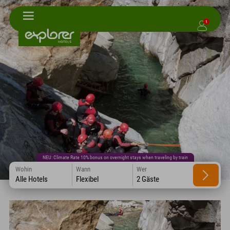
1
NEU: Climate Rate 10% bonus on overnight stays when traveling by train
Wohin
Wann
Wer
Alle Hotels
Flexibel
2 Gäste