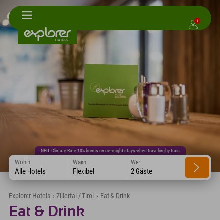
1
NEU: Climate Rate 10% bonus on overnight stays when traveling by train
Wohin
Wann
Wer
Alle Hotels
Flexibel
2 Gäste
Explorer Hotels
›
Zillertal / Tirol
›
Eat & Drink
Eat & Drink