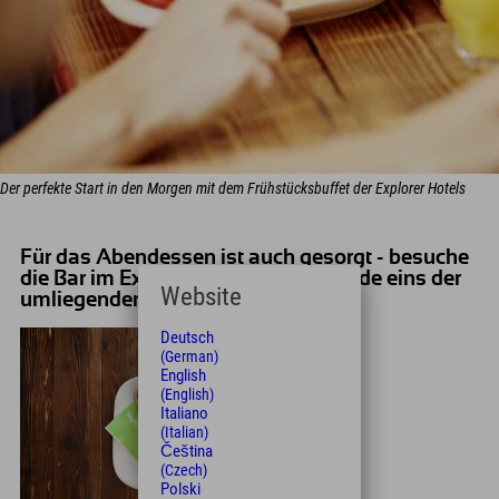
Der perfekte Start in den Morgen mit dem Frühstücksbuffet der Explorer Hotels
Für das Abendessen ist auch gesorgt - besuche
die Bar im Explorer Hotel oder erkunde eins der
Website
umliegenden Restaurants
Deutsch
(German)
English
(English)
Italiano
(Italian)
Čeština
(Czech)
Polski