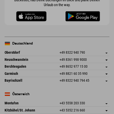
Bucketlist, hab Deine Buchungen im Blick und plane Deinen
Urlaub on the way.
Deutschland
Oberstdorf
+49 8322 940 790
An der Breitach 3
Adresse speichern
Neuschwanstein
+49 8361 998 9000
87538 Fischen I. Allgäu
Anreiseinfos
An der Riese 45
Adresse speichern
Deutschland
Buchen
Berchtesgaden
+49 8652 977 15 00
87484 Nesselwang im Allgäu
Anreiseinfos
Mail senden
Hofreitstr. 7
Adresse speichern
Deutschland
Buchen
Garmisch
+49 8821 60 35 990
83471 Schönau am Königssee
Anreiseinfos
Mail senden
Frickenstraße 22
Adresse speichern
Deutschland
Buchen
Bayrischzell
+49 8322 940 794 45
82490 Farchant
Anreiseinfos
Mail senden
Seebergstr. 17
Adresse speichern
Deutschland
Buchen
83735 Bayrischzell
Anreiseinfos
Mail senden
Deutschland
Buchen
Österreich
Mail senden
Montafon
+43 5558 203 330
Dorfstr. 127b
Adresse speichern
Kitzbühel/St. Johann
+43 5352 216 660
6793 Gaschurn/Montafon
Anreiseinfos