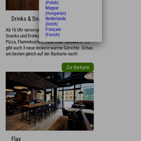
(Polish)
Magyar
(Hungarian)
Drinks & Snacks
Nederlands
(Dutch)
Français
Ab 16 Uhr versorgen wir Dich mit leckeren
(French)
Snacks und Drinks an der Bar. Wie wäre es mit
Pizza, Flammkuchen, Salat oder Sandwich? Es
gibt auch 3 neue leckere warme Gerichte. Schau
am besten gleich auf der Barkarte nach!
Zur Barkarte
Flax