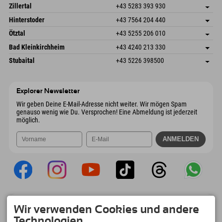
Speckbacherstraße 87
Adresse speichern
Österreich
Buchen
Zillertal
+43 5283 393 930
6380 St. Johann in Tirol
Anreiseinfos
Mail senden
Schmiedau 2
Adresse speichern
Österreich
Buchen
Hinterstoder
+43 7564 204 440
6272 Kaltenbach im Zillertal
Anreiseinfos
Mail senden
Freizeitpark 10
Adresse speichern
Österreich
Buchen
Ötztal
+43 5255 206 010
4573 Hinterstoder
Anreiseinfos
Mail senden
Gscheat 14
Adresse speichern
Österreich
Buchen
Bad Kleinkirchheim
+43 4240 213 330
6441 Umhausen
Anreiseinfos
Mail senden
Dorfstraße 24
Adresse speichern
Österreich
Buchen
Stubaital
+43 5226 398500
9546 Bad Kleinkirchheim
Anreiseinfos
Mail senden
Wiesenweg 6
Adresse speichern
Österreich
Buchen
6167 Neustift im Stubaital
Anreiseinfos
Mail senden
Österreich
Buchen
Explorer Newsletter
Mail senden
Wir geben Deine E-Mail-Adresse nicht weiter. Wir mögen Spam
genauso wenig wie Du. Versprochen! Eine Abmeldung ist jederzeit
möglich.
Explorer App
Wir verwenden Cookies und andere
Upload Deiner #ExplorerMoments, Mein
Technologien.