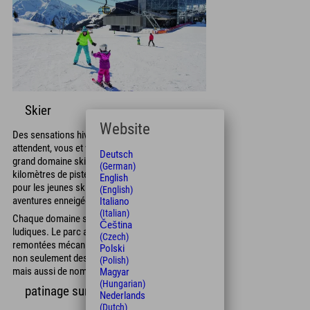
Skier
Website
Des sensations hivernales inoubliables vous
attendent, vous et votre famille, dans le plus
Deutsch
grand domaine skiable du monde. 542
(German)
kilomètres de pistes et une multitude d'activités
English
pour les jeunes skieurs vous promettent des
(English)
aventures enneigées exceptionnelles.
Italiano
(Italian)
Chaque domaine skiable propose des pistes
Čeština
ludiques. Le parc aquatique Penken, au pied des
(Czech)
remontées mécaniques de Mayerhofen, offre
Polski
non seulement des espaces dédiés aux enfants,
(Polish)
mais aussi de nombreuses pistes bleues.
Magyar
(Hungarian)
patinage sur glace
Nederlands
(Dutch)