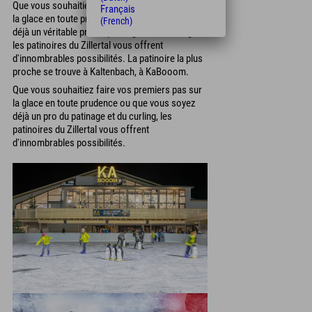
Que vous souhaitiez faire vos premiers pas sur
Français
la glace en toute prudence ou que vous soyez
(French)
déjà un véritable pro du patinage et du curling,
les patinoires du Zillertal vous offrent
d'innombrables possibilités. La patinoire la plus
proche se trouve à Kaltenbach, à KaBooom.
Que vous souhaitiez faire vos premiers pas sur
la glace en toute prudence ou que vous soyez
déjà un pro du patinage et du curling, les
patinoires du Zillertal vous offrent
d'innombrables possibilités.