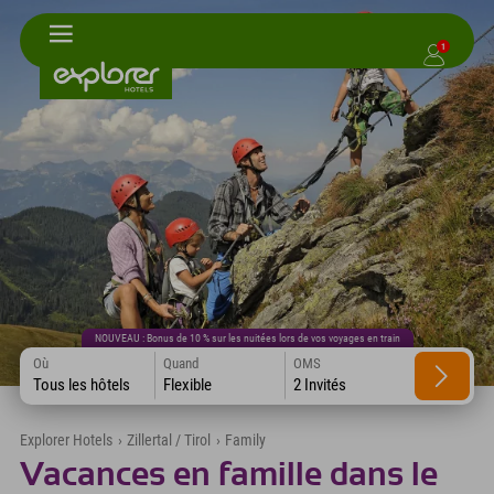
1
NOUVEAU : Bonus de 10 % sur les nuitées lors de vos voyages en train
Où
Quand
OMS
Tous les hôtels
Flexible
2 Invités
Explorer Hotels
›
Zillertal / Tirol
›
Family
Vacances en famille dans le