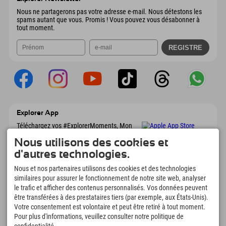
Envoyer un e-mail
Nous ne partagerons pas votre adresse e-mail. Nous détestons les
spams autant que vous. Promis ! Vous pouvez vous désabonner à
tout moment.
Explorer App
Téléchargez vos #ExplorerMoments, Mon
Explorer à emporter avec aperçu de vos
Nous utilisons des cookies et
réservations, liste de choses à faire, aperçu
des restaurants et bien plus encore.
d'autres technologies.
Téléchargez-le maintenant !
Nous et nos partenaires utilisons des cookies et des technologies
similaires pour assurer le fonctionnement de notre site web, analyser
L'heure des moments d'exploration
le trafic et afficher des contenus personnalisés. Vos données peuvent
être transférées à des prestataires tiers (par exemple, aux États-Unis).
166
4.634
km
Votre consentement est volontaire et peut être retiré à tout moment.
Lacs de montagne et
Pistes de ski et de
Pour plus d'informations, veuillez consulter notre politique de
piscines d'aventure
snowboard