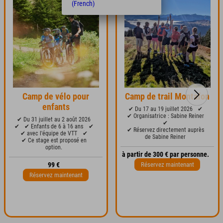
(French)
Camp de vélo pour
Camp de trail Montafon
enfants
✔ Du 17 au 19 juillet 2026
✔
✔ Organisatrice : Sabine Reiner
✔ Du 31 juillet au 2 août 2026
✔
✔
✔ Enfants de 6 à 16 ans
✔
✔ Réservez directement auprès
✔ avec l'équipe de VTT
✔
de Sabine Reiner
✔ Ce stage est proposé en
option.
à partir de 300 € par personne.
Réservez maintenant
99 €
Réservez maintenant