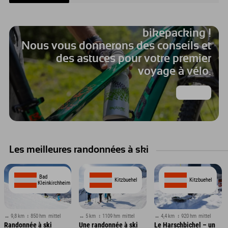
Voici comment fonctionne le
bikepacking !
Nous vous donnerons des conseils et
des astuces pour votre premier
voyage à vélo.
Par ici!
Les meilleures randonnées à ski
Bad
Kitzbuehel
Kitzbuehel
Kleinkirchheim
↔ 9,8 km
↕ 850 hm
mittel
↔ 5 km
↕ 1109 hm
mittel
↔ 4,4 km
↕ 920 hm
mittel
Randonnée à ski
Une randonnée à ski
Le Harschbichel – un