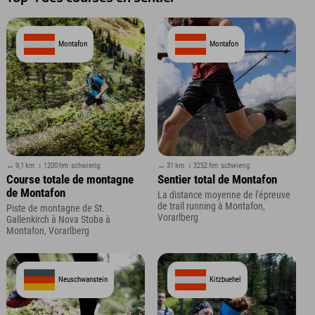
Montafon
Montafon
↔ 9,1 km
↕ 1200 hm
schwierig
↔ 31 km
↕ 3252 hm
schwierig
Course totale de montagne
Sentier total de Montafon
de Montafon
La distance moyenne de l'épreuve
de trail running à Montafon,
Piste de montagne de St.
Vorarlberg
Gallenkirch à Nova Stoba à
Montafon, Vorarlberg
Neuschwanstein
Kitzbuehel