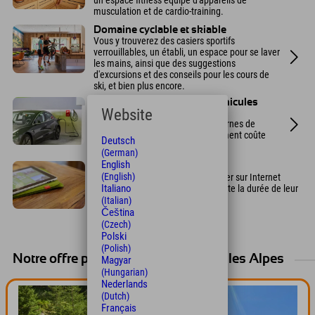
musculation et de cardio-training.
Domaine cyclable et skiable
Vous y trouverez des casiers sportifs
verrouillables, un établi, un espace pour se laver
les mains, ainsi que des suggestions
d'excursions et des conseils pour les cours de
ski, et bien plus encore.
Bornes de recharge pour véhicules
Website
électriques (payantes)
Le parking souterrain compte 4 bornes de
recharge publiques. Le stationnement coûte
Deutsch
8,80 €.
(German)
English
Wi-Fi gratuit
(English)
Les clients d'Explorer peuvent surfer sur Internet
Italiano
gratuitement via Wi-Fi pendant toute la durée de leur
séjour.
(Italian)
Čeština
(Czech)
Polski
(Polish)
Notre offre pour vos vacances dans les Alpes
Magyar
(Hungarian)
Nederlands
(Dutch)
Français