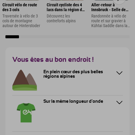
Circuit vélo de route
Circuit cycliste des 4
Aller-retour à
des 3 cols
lacs dans la région de
Innsbruck - Selle de
la Zugspitze
Kühtai
Traversée à vélo de 3
Découvrez les
Randonnée à vélo de
cols de montagne
contreforts alpins
route et sur gravier à
autour de Hinterstoder
Kühtai Saddle dans la
vallée de l'Ötztal
Vous êtes au bon endroit !
En plein cœur des plus belles
régions alpines
Sur la même longueur d'onde