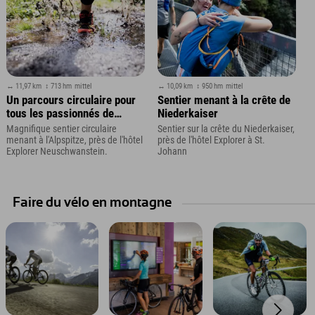
↔ 11,97 km
↕ 713 hm
mittel
↔ 10,09 km
↕ 950 hm
mittel
Un parcours circulaire pour
Sentier menant à la crête de
tous les passionnés de
Niederkaiser
course à pied, au départ
Magnifique sentier circulaire
Sentier sur la crête du Niederkaiser,
direct de l'hôtel Explorer.
menant à l'Alpspitze, près de l'hôtel
près de l'hôtel Explorer à St.
Explorer Neuschwanstein.
Johann
Faire du vélo en montagne