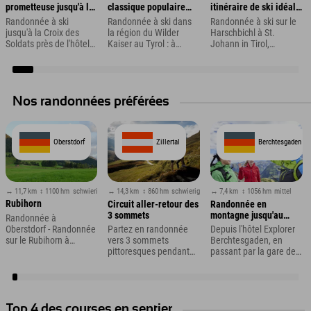
prometteuse jusqu'à la
classique populaire
itinéraire de ski idéal
Croix du Soldat
vers l'Ellmauer Tor et
pour les débutants et
Randonnée à ski
Randonnée à ski dans
Randonnée à ski sur le
l'arrêt Hintere Goinger
les skieurs du soir
jusqu'à la Croix des
la région du Wilder
Harschbichl à St.
Soldats près de l'hôtel
Kaiser au Tyrol : à
Johann in Tirol,
Explorer Bad
travers les Kübelkar
Autriche
Kleinkirchheim
jusqu'au Ellmauer Tor
Nos randonnées préférées
Oberstdorf
Zillertal
Berchtesgaden
↔ 11,7 km
↕ 1100 hm
schwierig
↔ 14,3 km
↕ 860 hm
schwierig
↔ 7,4 km
↕ 1056 hm
mittel
Rubihorn
Circuit aller-retour des
Randonnée en
3 sommets
montagne jusqu'au
Randonnée à
Schneibsteinhaus
Oberstdorf - Randonnée
Partez en randonnée
Depuis l'hôtel Explorer
sur le Rubihorn à
vers 3 sommets
Berchtesgaden, en
Oberstdorf, dans
pittoresques pendant
passant par la gare de
l'Allgäu
vos vacances dans la
la vallée de Jenner
vallée de Zillertal.
jusqu'à Königsbachalm
et au-delà
Top 4 des courses en sentier