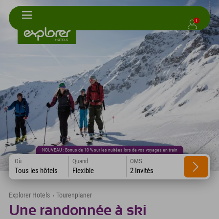
1
NOUVEAU : Bonus de 10 % sur les nuitées lors de vos voyages en train
Où
Quand
OMS
Tous les hôtels
Flexible
2 Invités
Explorer Hotels
›
Tourenplaner
Une randonnée à ski