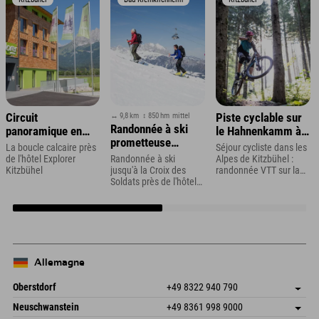
↔ 9,8 km
↕ 850 hm
mittel
Circuit
Piste cyclable sur
Randonnée à ski
panoramique en
le Hahnenkamm à
prometteuse
boucle au départ de
Kitzbühel
La boucle calcaire près
Séjour cycliste dans les
jusqu'à la Croix du
St. Johann
de l'hôtel Explorer
Randonnée à ski
Alpes de Kitzbühel :
Soldat
Kitzbühel
jusqu'à la Croix des
randonnée VTT sur la
Soldats près de l'hôtel
Streif à Kitzbühel
Explorer Bad
Kleinkirchheim
Allemagne
Oberstdorf
+49 8322 940 790
An der Breitach 3
Enregistrer l'adresse
Neuschwanstein
+49 8361 998 9000
87538 Fischen I. Allgäu
Informations d'arrivée