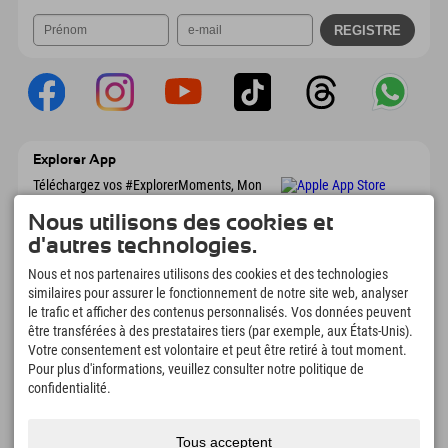
Explorer App
Téléchargez vos #ExplorerMoments, Mon
Explorer à emporter avec aperçu de vos
réservations, liste de choses à faire, aperçu
Nous utilisons des cookies et
des restaurants et bien plus encore.
d'autres technologies.
Téléchargez-le maintenant !
Nous et nos partenaires utilisons des cookies et des technologies
similaires pour assurer le fonctionnement de notre site web, analyser
L'heure des moments d'exploration
le trafic et afficher des contenus personnalisés. Vos données peuvent
être transférées à des prestataires tiers (par exemple, aux États-Unis).
166
4.634
km
Votre consentement est volontaire et peut être retiré à tout moment.
Lacs de montagne et
Pistes de ski et de
piscines d'aventure
snowboard
Pour plus d'informations, veuillez consulter notre politique de
confidentialité.
8.991
km
97
%
Sentiers de randonnée et
Nos clients nous
d'alpinisme
recommandent
Tous acceptent