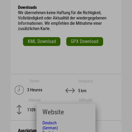
Downloads
Wir übernehmen keine Haftung für die Richtigkeit,
Vollständigkeit oder Aktualität der wiedergegebenen
Informationen. Wir empfehlen die Mitnahme einer
zusätzlichen Karte.
KML Download
GPX Download
Durée
longueur
3 Heures
5 km
Altitude
difficulté
mittel
1109 m
Website
Deutsch
(German)
Ausrüstung