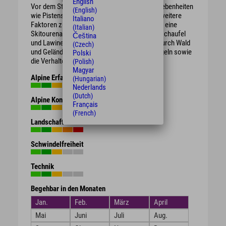
English
Vor dem Start der Tour sind die örtlichen Gegebenheiten
(English)
wie Pistensperrungen, Lawinensituation und weitere
Italiano
Faktoren zu beachten. Zur Ausrüstung gehört eine
(Italian)
Skitourenausrüstung mit LVS-Gerät, Lawinenschaufel
Čeština
und Lawinensonde. Die Tour führt teilweise durch Wald
(Czech)
und Gelände, bitte beachte die DSV Umweltregeln sowie
Polski
die Verhaltenshinweise des DAV.
(Polish)
Magyar
Alpine Erfahrung
(Hungarian)
Nederlands
(Dutch)
Alpine Kondition
Français
(French)
Landschaft
Schwindelfreiheit
Technik
Begehbar in den Monaten
Jan.
Feb.
März
April
Mai
Juni
Juli
Aug.