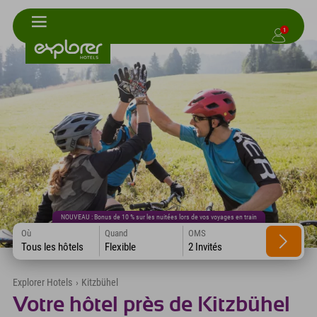
1
NOUVEAU : Bonus de 10 % sur les nuitées lors de vos voyages en train
Où
Quand
OMS
Tous les hôtels
Flexible
2 Invités
Explorer Hotels
›
Kitzbühel
Votre hôtel près de Kitzbühel