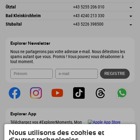
6272 Kaltenbach im Zillertal
Informations d'arrivée
Envoyer un e-mail
Freizeitpark 10
Enregistrer l'adresse
Autriche
Réservation
Ötztal
+43 5255 206 010
4573 Hinterstoder
Informations d'arrivée
Envoyer un e-mail
Gscheat 14
Enregistrer l'adresse
Autriche
Réservation
Bad Kleinkirchheim
+43 4240 213 330
6441 Umhausen
Informations d'arrivée
Envoyer un e-mail
Dorfstraße 24
Enregistrer l'adresse
Autriche
Réservation
Stubaital
+43 5226 398500
9546 Bad Kleinkirchheim
Informations d'arrivée
Envoyer un e-mail
Wiesenweg 6
Enregistrer l'adresse
Autriche
Réservation
6167 Neustift im Stubaital
Informations d'arrivée
Envoyer un e-mail
Autriche
Réservation
Explorer Newsletter
Envoyer un e-mail
Nous ne partagerons pas votre adresse e-mail. Nous détestons les
spams autant que vous. Promis ! Vous pouvez vous désabonner à
tout moment.
Explorer App
Téléchargez vos #ExplorerMoments, Mon
Explorer à emporter avec aperçu de vos
Nous utilisons des cookies et
réservations, liste de choses à faire, aperçu
des restaurants et bien plus encore.