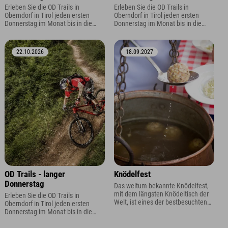
Erleben Sie die OD Trails in
Erleben Sie die OD Trails in
Oberndorf in Tirol jeden ersten
Oberndorf in Tirol jeden ersten
Donnerstag im Monat bis in die
Donnerstag im Monat bis in die
Abendstunden. Dank verlängertem
Abendstunden. Dank verlängertem
Liftbetrieb bis bleibt mehr Zeit für
Liftbetrieb bis bleibt mehr Zeit für
flowige Abfahrten und
flowige Abfahrten und
22.10.2026
18.09.2027
unvergessliche Trailmomente.
unvergessliche Trailmomente.
OD Trails - langer
Knödelfest
Donnerstag
Das weitum bekannte Knödelfest,
mit dem längsten Knödeltisch der
Erleben Sie die OD Trails in
Welt, ist eines der bestbesuchten
Oberndorf in Tirol jeden ersten
und beliebtesten Kulinarik Events in
Donnerstag im Monat bis in die
Tirol.
Abendstunden. Dank verlängertem
Liftbetrieb bis bleibt mehr Zeit für