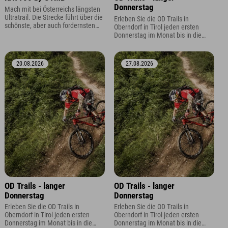
Donnerstag
Mach mit bei Österreichs längsten
Ultratrail. Die Strecke führt über die
Erleben Sie die OD Trails in
schönste, aber auch fordernsten
Oberndorf in Tirol jeden ersten
Gipfel der Kitzbüheler Alpen. Es
Donnerstag im Monat bis in die
stehen Dir sechs Disziplinen in
Abendstunden. Dank verlängertem
unterschiedlichen
Liftbetrieb bis bleibt mehr Zeit für
Schwierigkeitsgraden zur Auswahl.
flowige Abfahrten und
20.08.2026
27.08.2026
unvergessliche Trailmomente.
OD Trails - langer
OD Trails - langer
Donnerstag
Donnerstag
Erleben Sie die OD Trails in
Erleben Sie die OD Trails in
Oberndorf in Tirol jeden ersten
Oberndorf in Tirol jeden ersten
Donnerstag im Monat bis in die
Donnerstag im Monat bis in die