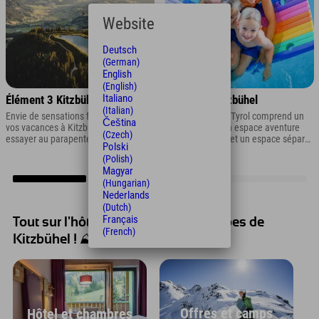
Website
Deutsch
(German)
English
(English)
Italiano
Élément 3 Kitzbühel
Aquarena Kitzbühel
(Italian)
Envie de sensations fortes pendant
Cette piscine du Tyrol comprend un
Čeština
vos vacances à Kitzbühel et de vous
bassin sportif, un espace aventure
(Czech)
essayer au parapente ? Que diriez-
avec toboggans et un espace séparé
Polski
vous d’un vol en tandem au Tyrol ? Ou
pour les tout-petits.
(Polish)
avez-vous toujours rêvé de faire du
Magyar
canyoning en Autriche ?
(Hungarian)
Nederlands
(Dutch)
Français
Tout sur l'hôtel Explorer dans les Alpes de
(French)
Kitzbühel ! ⛰️
Offres et camps
Hôtel et chambres