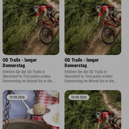
OD Trails - langer
OD Trails - langer
Donnerstag
Donnerstag
Erleben Sie die OD Trails in
Erleben Sie die OD Trails in
Oberndorf in Tirol jeden ersten
Oberndorf in Tirol jeden ersten
Donnerstag im Monat bis in die
Donnerstag im Monat bis in die
Abendstunden. Dank verlängertem
Abendstunden. Dank verlängertem
Liftbetrieb bis bleibt mehr Zeit für
Liftbetrieb bis bleibt mehr Zeit für
flowige Abfahrten und
flowige Abfahrten und
19.09.2026
24.09.2026
unvergessliche Trailmomente.
unvergessliche Trailmomente.