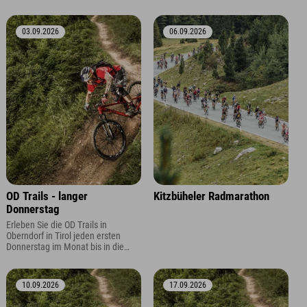
Abendstunden. Dank verlängertem
Abendstunden. Dank verlängertem
Liftbetrieb bis bleibt mehr Zeit für
Liftbetrieb bis bleibt mehr Zeit für
flowige Abfahrten und
flowige Abfahrten und
03.09.2026
06.09.2026
unvergessliche Trailmomente.
unvergessliche Trailmomente.
OD Trails - langer
Kitzbüheler Radmarathon
Donnerstag
Erleben Sie die OD Trails in
Oberndorf in Tirol jeden ersten
Donnerstag im Monat bis in die
Abendstunden. Dank verlängertem
Liftbetrieb bis bleibt mehr Zeit für
flowige Abfahrten und
10.09.2026
17.09.2026
unvergessliche Trailmomente.