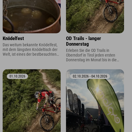
Knödelfest
OD Trails - langer
Donnerstag
Das weitum bekannte Knödelfest,
mit dem längsten Knödeltisch der
Erleben Sie die OD Trails in
Welt, ist eines der bestbesuchten
Oberndorf in Tirol jeden ersten
und beliebtesten Kulinarik Events in
Donnerstag im Monat bis in die
Tirol.
Abendstunden. Dank verlängertem
Liftbetrieb bis bleibt mehr Zeit für
flowige Abfahrten und
01.10.2026
02.10.2026 - 04.10.2026
unvergessliche Trailmomente.