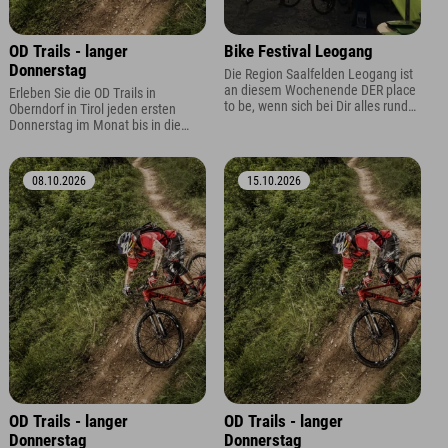
OD Trails - langer
Bike Festival Leogang
Donnerstag
Die Region Saalfelden Leogang ist
an diesem Wochenende DER place
Erleben Sie die OD Trails in
to be, wenn sich bei Dir alles rund
Oberndorf in Tirol jeden ersten
um das Thema "Bike" dreht. Schau
Donnerstag im Monat bis in die
bei unserem Stand vorbei! :)
Abendstunden. Dank verlängertem
Liftbetrieb bis bleibt mehr Zeit für
flowige Abfahrten und
08.10.2026
15.10.2026
unvergessliche Trailmomente.
OD Trails - langer
OD Trails - langer
Donnerstag
Donnerstag