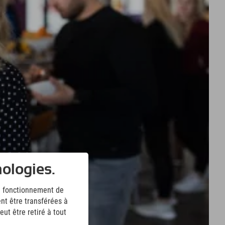
nologies.
le fonctionnement de
nt être transférées à
ut être retiré à tout