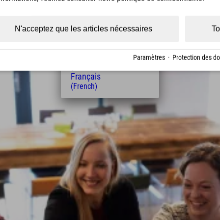
(Czech)
Polski
(Polish)
N'acceptez que les articles nécessaires
To
Magyar
(Hungarian)
Nederlands
Paramètres
·
Protection des d
(Dutch)
Français
(French)