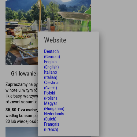
Website
Deutsch
(German)
English
(English)
Italiano
Grillowanie na tarasie Explorer
(Italian)
Čeština
Zapraszamy na pyszne dania z grilla serwowane
(Czech)
w hotelu, w tym różnorodne marynowane mięsa
Polski
i kiełbasy, warzywa, sałatki, pieczywo i bagietki z
(Polish)
różnymi sosami oraz deser.
Magyar
(Hungarian)
35,80 € za osobę,
Napoje można rezerwować
Nederlands
według konsumpcji dla grup składających się z
(Dutch)
20 lub więcej osób
Français
(French)