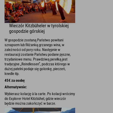
Wieczór Kitzbüheler w tyrolskiej
gospodzie górskiej
W gospodzie zostaną Państwo powitani
sznapsem lub filiżanką grzanego wina, w
zależności od pory roku. Następnie w
restauracji zostanie Państwu podane pyszne,
trzydaniowe menu. Prawdziwą perełką jest
tradycyjne „Reindlessen”, podczas którego w
dużej patelni podaje się golonkę, pieczeń,
knedle itp.
45€ za osobę
Alternatywnie:
Wybierasz kolację à la carte. Po kolacji wrócimy
do Explorer Hotel Kitzbühel, gdzie wieczór
będzie można zakończyć w barze.