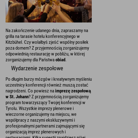
Na zakończenie udanego dnia, zapraszamy na
grilla na tarasie hotelu konferencyjnego w
Kitzbühel. Czy wolałbyś zjeść wspólny posiłek
poza domem? Z przyjemnością zorganizujemy
odpowiednią restaurację w pobliżu, w której
zorganizujemy dla Państwa
obiad
.
Wydarzenie zespołowe
Po długim burzy mózgów i kreatywnym myśleniu
uczestnicy konferencji również muszą zostać
nagrodzeni. Co powiesz na
imprezę zespołową
w St. Johann
? Z przyjemnością zorganizujemy
program towarzyszący Twojej konferencji w
Tyrolu. Wszystkie imprezy plenerowe i
wieczorne organizujemy na miejscu, we
współpracy z naszymi ekskluzywnymi i
profesjonalnymi partnerami zajmującymi się
organizacją imprez plenerowych i
restauracjami. Kilka sugestii znajdziesz niżej.