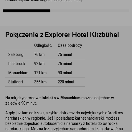
Połączenie z Explorer Hotel Kitzbühel
Odległość
Czas podróży
Salzburg
76 km
75 minut
Innsbruck
92 km
75 minut
Monachium
121 km
90 minut
Stuttgart
356 km
220 minut
Na międzynarodowe
lotnisko w Monachium
można dojechać w
zaledwie 90 minut.
A gdy już tam dotrzesz, szybko dotrzesz do największych ośrodków
narciarskich w regionie. Jeśli posiadasz karnet narciarski, możesz
bezpłatnie dojechać autobusem dla narciarzy z hotelu do ośrodka
narciarskiego. Można też przyjechać samochodem i zaparkować na