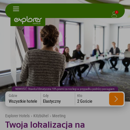
1
NOWOŚĆ: Stawka klimatyczna 10% premii za noclegi w przypadku podróży pociągiem
Gdzie
Gdy
Kto
Wszystkie hotele
Elastyczny
2 Goście
Explorer Hotels
›
Kitzbühel
›
Meeting
Twoja lokalizacja na