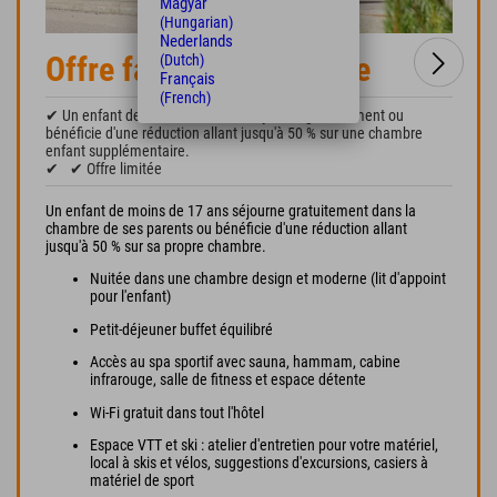
Magyar
(Hungarian)
Nederlands
Offre familiale heureuse
(Dutch)
Français
(French)
✔ Un enfant de moins de 17 ans séjourne gratuitement ou
bénéficie d'une réduction allant jusqu'à 50 % sur une chambre
enfant supplémentaire.
✔
✔ Offre limitée
Un enfant de moins de 17 ans séjourne gratuitement dans la
chambre de ses parents ou bénéficie d'une réduction allant
jusqu'à 50 % sur sa propre chambre.
Nuitée dans une chambre design et moderne (lit d'appoint
pour l'enfant)
Petit-déjeuner buffet équilibré
Accès au spa sportif avec sauna, hammam, cabine
infrarouge, salle de fitness et espace détente
Wi-Fi gratuit dans tout l'hôtel
Espace VTT et ski : atelier d'entretien pour votre matériel,
local à skis et vélos, suggestions d'excursions, casiers à
matériel de sport