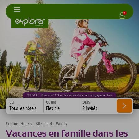
1
NOUVEAU : Bonus de 10 % sur les nuitées lors de vos voyages en train
Où
Quand
OMS
Tous les hôtels
Flexible
2 Invités
Explorer Hotels
›
Kitzbühel
›
Family
Vacances en famille dans les