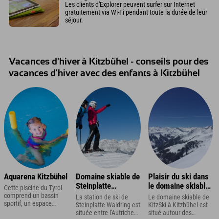
Les clients d'Explorer peuvent surfer sur Internet
gratuitement via Wi-Fi pendant toute la durée de leur
séjour.
Vacances d'hiver à Kitzbühel - conseils pour des
vacances d'hiver avec des enfants à Kitzbühel
Aquarena Kitzbühel
Domaine skiable de
Plaisir du ski dans
Steinplatte
le domaine skiable
Cette piscine du Tyrol
Waidring
de KitzSki
comprend un bassin
La station de ski de
Le domaine skiable de
sportif, un espace
Steinplatte Waidring est
KitzSki à Kitzbühel est
aventure avec
située entre l'Autriche
situé autour des
toboggans et un