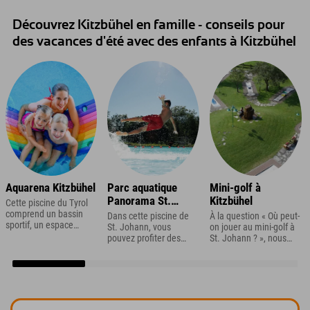
Découvrez Kitzbühel en famille - conseils pour
des vacances d'été avec des enfants à Kitzbühel
Aquarena Kitzbühel
Parc aquatique
Mini-golf à
Panorama St.
Kitzbühel
Cette piscine du Tyrol
Johann
comprend un bassin
Dans cette piscine de
À la question « Où peut-
sportif, un espace
St. Johann, vous
on jouer au mini-golf à
aventure avec
pouvez profiter des
St. Johann ? », nous
toboggans et un
plaisirs de la baignade
avons la meilleure
espace séparé pour les
à la fois à l'intérieur et à
réponse : sur les
tout-petits.
l'extérieur.
parcours de mini-golf
du Brixental !