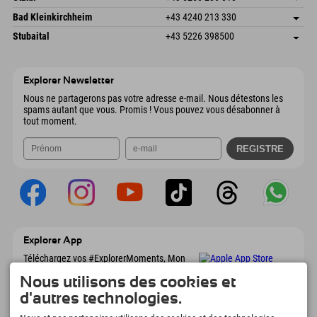
4573 Hinterstoder
Informations d'arrivée
Envoyer un e-mail
Gscheat 14
Enregistrer l'adresse
Autriche
Réservation
Bad Kleinkirchheim
+43 4240 213 330
6441 Umhausen
Informations d'arrivée
Envoyer un e-mail
Dorfstraße 24
Enregistrer l'adresse
Autriche
Réservation
Stubaital
+43 5226 398500
9546 Bad Kleinkirchheim
Informations d'arrivée
Envoyer un e-mail
Wiesenweg 6
Enregistrer l'adresse
Autriche
Réservation
6167 Neustift im Stubaital
Informations d'arrivée
Envoyer un e-mail
Autriche
Réservation
Explorer Newsletter
Envoyer un e-mail
Nous ne partagerons pas votre adresse e-mail. Nous détestons les
spams autant que vous. Promis ! Vous pouvez vous désabonner à
tout moment.
Explorer App
Téléchargez vos #ExplorerMoments, Mon
Explorer à emporter avec aperçu de vos
Nous utilisons des cookies et
réservations, liste de choses à faire, aperçu
des restaurants et bien plus encore.
d'autres technologies.
Téléchargez-le maintenant !