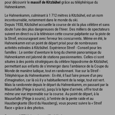
pour découvrir le
massif de Kitzbühel
grâce au téléphérique du
Hahnenkamm.
Le Hahnenkamm, culminant à 1 712 mètres à Kitzbühel, est un nom
incontournable, notamment dans le monde du ski.
Depuis 1930, Kitzbühel accueille la course de ski la plus célèbre et sans
doute l'une des plus dangereuses de l'hiver. Des milliers de spectateurs
suivent en direct ou à la télévision cette course palpitante sur la piste de
la Streif, encourageant avec ferveur les concurrents. Même en été, le
Hahnenkamm est un point de départ prisé pour de nombreuses
activités estivales à Kitzbühel. Expérience Streif - Conseil pour les
familles : Le sentier d'aventure le long du chemin panoramique du
Hahnenkamm est jalonné de stations passionnantes. Celles-ci sont
situées à des points stratégiques du célèbre hippodrome de Kitzbühel,
permettant aux enfants de s'immerger dans l'ambiance de la Coupe du
Monde de manière ludique, tout en randonnant. Vue sur la Streif -
Téléphérique du Hahnenkamm : En été, il faut faire preuve d'un peu
d'imagination, car là où il y a habituellement de la neige, tout est vert.
Mais la randonnée depuis le départ du Hahnenkamm, en passant par la
Mausefalle (Piège à souris), jusqu'à la ligne d'arrivée, offre tout de
même une vue imprenable sur la course. Au point de départ, à la
Mausefalle (Piège à souris), à l'entrée de la pente raide et au
Hausbergkante (Bord du Hausberg), vous pouvez suivre la « Streif
Race » grâce à des photos.