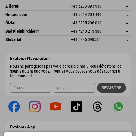
6793 Gaschurn/Montafon
Informations d'arrivée
Speckbacherstraße 87
Enregistrer l'adresse
Autriche
Réservation
Zillertal
+43 5283 393 930
6380 St. Johann in Tirol
Informations d'arrivée
Envoyer un e-mail
Schmiedau 2
Enregistrer l'adresse
Autriche
Réservation
Hinterstoder
+43 7564 204 440
6272 Kaltenbach im Zillertal
Informations d'arrivée
Envoyer un e-mail
Freizeitpark 10
Enregistrer l'adresse
Autriche
Réservation
Ötztal
+43 5255 206 010
4573 Hinterstoder
Informations d'arrivée
Envoyer un e-mail
Gscheat 14
Enregistrer l'adresse
Autriche
Réservation
Bad Kleinkirchheim
+43 4240 213 330
6441 Umhausen
Informations d'arrivée
Envoyer un e-mail
Dorfstraße 24
Enregistrer l'adresse
Autriche
Réservation
Stubaital
+43 5226 398500
9546 Bad Kleinkirchheim
Informations d'arrivée
Envoyer un e-mail
Wiesenweg 6
Enregistrer l'adresse
Autriche
Réservation
6167 Neustift im Stubaital
Informations d'arrivée
Envoyer un e-mail
Autriche
Réservation
Explorer Newsletter
Envoyer un e-mail
Nous ne partagerons pas votre adresse e-mail. Nous détestons les
spams autant que vous. Promis ! Vous pouvez vous désabonner à
tout moment.
Explorer App
Téléchargez vos #ExplorerMoments, Mon