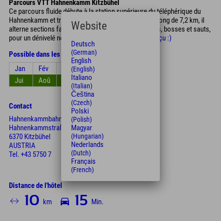
Parcours VTT Hahnenkamm Kitzbühel
Ce parcours fluide débute à la station supérieure du téléphérique du
Hahnenkamm et traverse le Hahnenkamm au Tyrol. Long de 7,2 km, il
Website
alterne sections faciles, virages serrés, ponts en bois, bosses et sauts,
pour un dénivelé négatif de 850 mètres.
Voici un aperçu :)
Deutsch
(German)
Possible dans les mois
English
Jan
Fév
Mar
Avr
Mai
Jun
(English)
Italiano
Jui
Aoû
Sep
Oct
Nov
Déc
(Italian)
Čeština
(Czech)
Contact
Polski
Hahnenkammbahn
(Polish)
Hahnenkammstraße 1
Magyar
6370 Kitzbühel
(Hungarian)
Nederlands
AUSTRIA
(Dutch)
Tel.
+43 5750 7
Français
(French)
Distance de l'hôtel
10
15
km
Min.