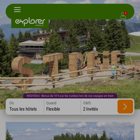
1
NOUVEAU : Bonus de 10 % sur les nuitées lors de vos voyages en train
Où
Quand
OMS
Tous les hôtels
Flexible
2 Invités