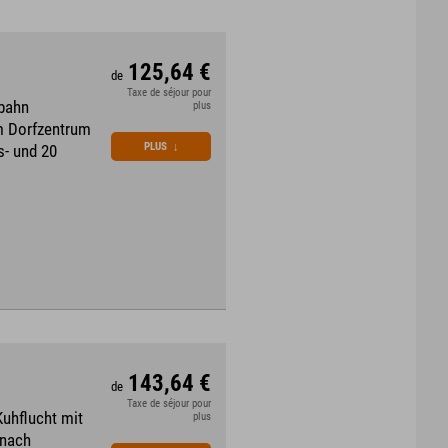
125,64 €
de
Taxe de séjour pour
gbahn
plus
um Dorfzentrum
PLUS
↓
s- und 20
143,64 €
de
Taxe de séjour pour
Kuhflucht mit
plus
 nach