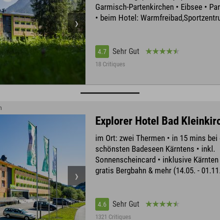
Garmisch-Partenkirchen • Eibsee • P
• beim Hotel: Warmfreibad,Sportzent
Sehr Gut
4.7
18 Critiques
m
Explorer Hotel Bad Kleinki
im Ort: zwei Thermen • in 15 mins bei
schönsten Badeseen Kärntens • inkl.
Sonnenscheincard • inklusive Kärnten
gratis Bergbahn & mehr (14.05. - 01.11
Sehr Gut
4.6
1321 Critiques