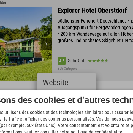
tdorf
Explorer Hotel Oberstdorf
südlichster Ferienort Deutschlands • p
Ausgangspunkt für Bergwanderungen 
• 200 km Wanderwege auf allen Höhen
größtes und höchstes Skigebiet Deut
Sehr Gut
4.5
855 Critiques
Website
Deutsch
 › Nesselwang
sons des cookies et d'autres tech
(German)
Explorer Hotel Neuschwans
English
s utilisons des cookies et des technologies similaires pour assurer 
An der Alpspitzbahn in Nesselwang mi
(English)
er le trafic et afficher des contenus personnalisés. Vos données peuve
Italiano
Sommerrodeln & Alpspitzkick • nur 20
(Italian)
 (par exemple, aux États-Unis). Votre consentement est volontaire et pe
Königsschlössern • Pisten, Skischule,
Čeština
formations, veuillez consulter notre politique de confidentialité.
& täglich Nachtskifahren direkt am Ho