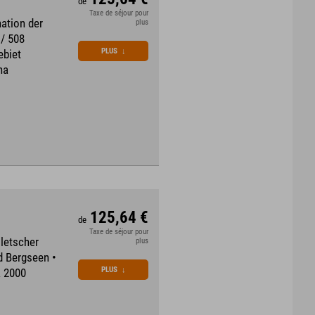
de
Taxe de séjour pour
ation der
plus
 / 508
PLUS
↓
ebiet
na
125,64 €
de
Taxe de séjour pour
Gletscher
plus
d Bergseen •
PLUS
↓
k 2000