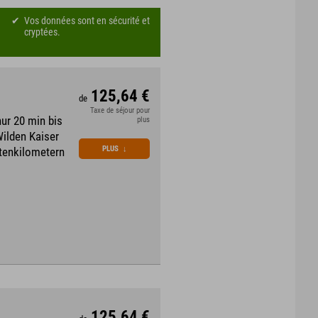
Vos données sont en sécurité et
cryptées.
125,64 €
de
Taxe de séjour pour
ur 20 min bis
plus
Wilden Kaiser
PLUS
↓
stenkilometern
125,64 €