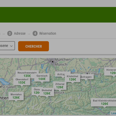
s
→
3
Adresse
→
4
Réservation
hsene
CHERCHER
Hinters
126
Neuschwanstein
Anfragen
135€
Garmisch
Kitzbühel
Anfragen
144€
126€
Oberstdorf
153€
Zillertal
126€
Ötztal
Stubaital
126€
126€
Montafon
126€
Bad Kleinkirchhei
126€
Lea