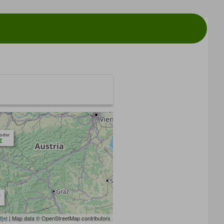
toder
€
m
flet
| Map data © OpenStreetMap contributors