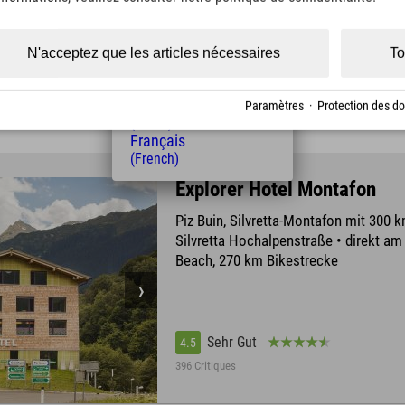
(Czech)
Polski
(Polish)
N'acceptez que les articles nécessaires
To
Sehr Gut
4.4
Magyar
(Hungarian)
945 Critiques
Nederlands
Paramètres
·
Protection des d
(Dutch)
Français
(French)
Explorer Hotel Montafon
Piz Buin, Silvretta-Montafon mit 300 k
Silvretta Hochalpenstraße • direkt a
Beach, 270 km Bikestrecke
Sehr Gut
4.5
396 Critiques