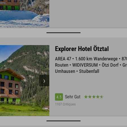
Explorer Hotel Ötztal
AREA 47 • 1.600 km Wanderwege • 8
Routen • WIDIVERSUM • Ötzi Dorf • Gr
Umhausen • Stuibenfall
Sehr Gut
4.5
1107 Critiques