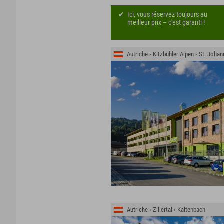
Ici, vous réservez toujours au
meilleur prix – c'est garanti !
Autriche › Kitzbühler Alpen › St. Johan
Autriche › Zillertal › Kaltenbach