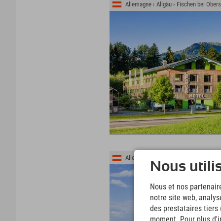
Allemagne › Allgäu › Fischen bei Obers
Allemagne › Allgäu › Königsschlösser
Nous utili
Nous et nos partenaire
notre site web, analys
des prestataires tiers
moment. Pour plus d'in