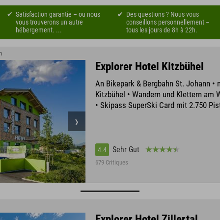
Satisfaction garantie – ou nous
Des questions ? Nous vous
vous trouverons un autre
conseillons personnellement –
hébergement. ...
tous les jours de 8h à 22h.
n
Explorer Hotel Kitzbühel
An Bikepark & Bergbahn St. Johann • n
Kitzbühel • Wandern und Klettern am 
• Skipass SuperSki Card mit 2.750 Pi
Sehr Gut
4.4
679 Critiques
Explorer Hotel Zillertal