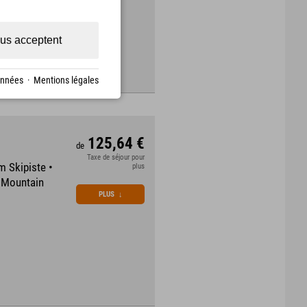
us acceptent
onnées
·
Mentions légales
125,64 €
de
Taxe de séjour pour
m Skipiste •
plus
m Mountain
PLUS
↓