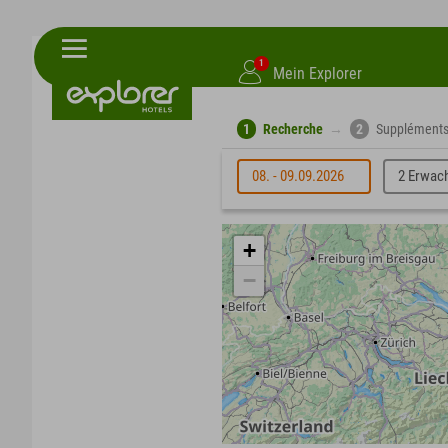
1
Mein Explorer
1
Recherche
→
2
Supplément
08. - 09.09.2026
2 Erwac
+
−