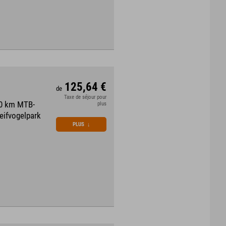
125,64 €
de
Taxe de séjour pour
70 km MTB-
plus
eifvogelpark
PLUS
↓