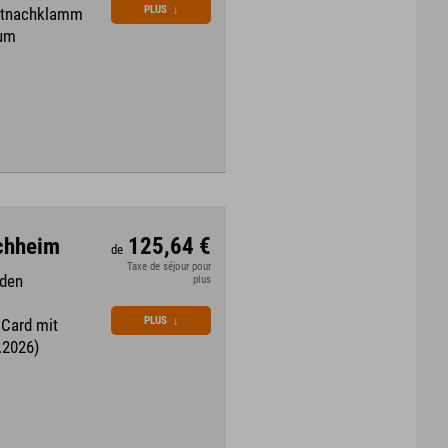
PLUS
↓
artnachklamm
rum
rchheim
125,64 €
de
Taxe de séjour pour
 den
plus
PLUS
↓
 Card mit
.2026)