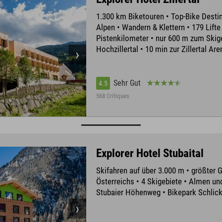
1.300 km Biketouren • Top-Bike Destin
Alpen • Wandern & Klettern • 179 Lifte
Pistenkilometer • nur 600 m zum Skig
Hochzillertal • 10 min zur Zillertal Are
Sehr Gut
4.5
568 Critiques
Explorer Hotel Stubaital
Skifahren auf über 3.000 m • größter 
Österreichs • 4 Skigebiete • Almen un
Stubaier Höhenweg • Bikepark Schlic