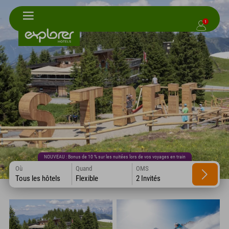
1
NOUVEAU : Bonus de 10 % sur les nuitées lors de vos voyages en train
Où
Quand
OMS
Tous les hôtels
Flexible
2 Invités