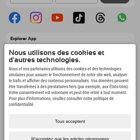
Explorer App
Téléchargez vos #ExplorerMoments, Mon
Explorer à emporter avec aperçu de vos
Nous utilisons des cookies et
réservations, liste de choses à faire, aperçu
d'autres technologies.
des restaurants et bien plus encore.
Téléchargez-le maintenant !
Nous et nos partenaires utilisons des cookies et des technologies
similaires pour assurer le fonctionnement de notre site web, analyser
le trafic et afficher des contenus personnalisés. Vos données peuvent
L'heure des moments d'exploration
être transférées à des prestataires tiers (par exemple, aux États-Unis).
Votre consentement est volontaire et peut être retiré à tout moment.
166
4.634
km
Pour plus d'informations, veuillez consulter notre politique de
Lacs de montagne et
Pistes de ski et de
piscines d'aventure
snowboard
confidentialité.
8.991
km
97
%
Sentiers de randonnée et
Nos clients nous
Tous acceptent
d'alpinisme
recommandent
N'acceptez que les articles nécessaires