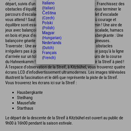
Italiano
départ, suivis d'un toboggan tubulaire. Piège à souris : Franchissez des
(Italian)
obstacles d'équilibre individuels. Carrousel : Saurez-vous terminer le
Čeština
parcours d'escalade coloré ? Pente raide : Un grand filet d'escalade
(Czech)
vous attend ! Saut du pont : Un pont suspendu étroit où courage et
Polski
équilibre sont essentiels. Saut du Seidlalm : À mi-chemin ! Une aire de
(Polish)
jeux avec balançoire géante, trampoline, structure d'escalade, hamacs
Magyar
en bois et jeux d'eau vous invite à vous détendre. Hausbergkante : Une
(Hungarian)
balançoire géante vous propulse à des hauteurs vertigineuses.
Nederlands
Traversée : Une aventure palpitante ! Franchissez des obstacles
(Dutch)
irréguliers pas à pas. Saut final : Glissez à toute vitesse jusqu'à la ligne
Français
d'arrivée sur un toboggan aquatique, comme les skieurs de la course
(French)
du Hahnenkamm ! En été, vous pouvez aussi conquérir la Streif à pied !
À l'espace d'observation de la Streif, à Kitzbühel, vous trouverez quatre
écrans LCD d'infodivertissement ultramodernes. Les images télévisées
illustrent la fascination et le défi que représente la piste de la Streif.
Vous trouverez les écrans ici sur la Streif :
Hausbergkante
Steilhang
Mausefalle
Starthaus
Le départ de la descente de la Streif à Kitzbühel est ouvert au public de
9h00 à 16h00 pendant la saison estivale.