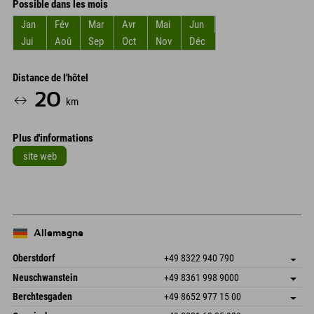
Possible dans les mois
Jan
Fév
Mar
Avr
Mai
Jun
Jui
Aoû
Sep
Oct
Nov
Déc
Distance de l'hôtel
20
km
Plus d'informations
site web
Allemagne
Oberstdorf
+49 8322 940 790
An der Breitach 3
Enregistrer l'adresse
Neuschwanstein
+49 8361 998 9000
87538 Fischen I. Allgäu
Informations d'arrivée
An der Riese 45
Enregistrer l'adresse
Allemagne
Réservation
Berchtesgaden
+49 8652 977 15 00
87484 Nesselwang im Allgäu
Informations d'arrivée
Envoyer un e-mail
Hofreitstr. 7
Enregistrer l'adresse