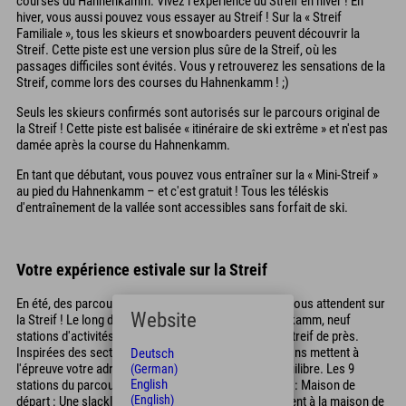
courses du Hahnenkamm. Vivez l'expérience du Streif en hiver ! En
hiver, vous aussi pouvez vous essayer au Streif ! Sur la « Streif
Familiale », tous les skieurs et snowboarders peuvent découvrir la
Streif. Cette piste est une version plus sûre de la Streif, où les
passages difficiles sont évités. Vous y retrouverez les sensations de la
Streif, comme lors des courses du Hahnenkamm ! ;)
Seuls les skieurs confirmés sont autorisés sur le parcours original de
la Streif ! Cette piste est balisée « itinéraire de ski extrême » et n'est pas
damée après la course du Hahnenkamm.
En tant que débutant, vous pouvez vous entraîner sur la « Mini-Streif »
au pied du Hahnenkamm – et c'est gratuit ! Tous les téléskis
d'entraînement de la vallée sont accessibles sans forfait de ski.
Votre expérience estivale sur la Streif
En été, des parcours d'activités pour toute la famille vous attendent sur
Website
la Streif ! Le long du sentier panoramique du Hahnenkamm, neuf
stations d'activités vous permettent de découvrir la Streif de près.
Inspirées des sections clés de la descente, ces stations mettent à
Deutsch
l'épreuve votre adresse, votre endurance et votre équilibre. Les 9
(German)
English
stations du parcours aventure de la Streif à Kitzbühel : Maison de
(English)
départ : Une slackline et un filet d'escalade vous mènent à la maison de