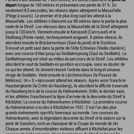
départ
longue de 160 mètres et présentant une pente de 51 %. En
seulement 8,5 secondes, les skieurs alpins atteignent la Mausefalle
(Piège à souris). Le premier et le plus long saut les attend à la
Mausefalle. Les athlètes s'élancent sur 80 mètres dans la partie la plus
raide de la Streif. Les vitesses dans la Mausefalle de la Streif atteignent
jusqu'à 120 km/h. Viennent ensuite le Karussell (Carrousel) et le
Steilhang (Pente raide), techniquement exigeant. À pleine vitesse, ils
abordent ensuite le Brückenschuss (Saut du pont) et le Gschöss.
S'ensuit un petit saut dans la pente de l'Alte Schneise (Vieille clairière),
avec une course d'élan jusqu'au Seidlalmsprung (Saut du Seidlalm). Le
Seidlalmsprung est situé au milieu du parcours de la Streif. Les athlètes
abordent le saut du Seidlalm en position accroupie, sans se douter de
ce qui les attend. Ils doivent réussir l'entrée dans le long et sinueux
virage de Seidlalm. Vient ensuite le Lärchenschuss (la Pousse de
Mélèzes). Un « S » éprouvant attend les skieurs. Après avoir franchi le
Hausbergkante (la Crête du Hausberg), ils abordent la difficile traversée
du Hausberg lors de la course du Hahnenkamm. Enfin, le dernier saut,
et les athlètes franchissent la ligne d'arrivée de la descente du Streif à
Kitzbühel. La course du Hahnenkamm à Kitzbühel : La première course
du Hahnenkamm a eu lieu à Kitzbühel en 1931. C'est l'un des plus
grands événements sportifs hivernaux au monde. Les courses du
Hahnenkamm, avec la légendaire descente du Streif et le slalom sur la
piste de Ganslern, sont un classique de la Coupe du monde de ski.
Chaque année, d'innombrables visiteurs affluent à Kitzbühel pour les