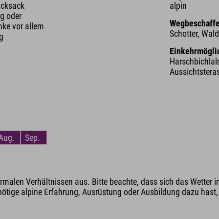
ucksack
alpin
g oder
Wegbeschaffe
nke vor allem
Schotter, Wald
ng
Einkehrmögli
Harschbichlalm
Aussichtsteras
Aug.
Sep.
malen Verhältnissen aus. Bitte beachte, dass sich das Wetter i
nötige alpine Erfahrung, Ausrüstung oder Ausbildung dazu hast, v