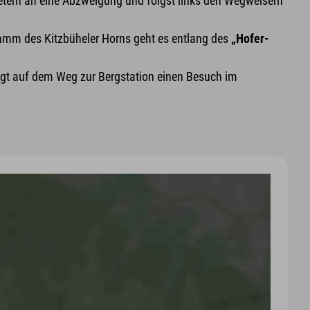
etern an eine Abzweigung und folgst links den Wegweisern
m Kamm des Kitzbüheler Horns geht es entlang des
„Hofer-
ngt auf dem Weg zur Bergstation einen Besuch im