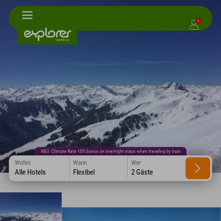
1
NEU: Climate Rate 10% bonus on overnight stays when traveling by train
Wohin
Wann
Wer
Alle Hotels
Flexibel
2 Gäste