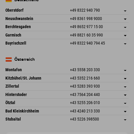
Oberstdorf
+49 8322 940 790
An der Breitach 3
Adresse speichern
Neuschwanstein
+49 8361 998 9000
87538 Fischen I. Allgäu
Anreiseinfos
An der Riese 45
Adresse speichern
Deutschland
Buchen
Berchtesgaden
+49 8652 977 15 00
87484 Nesselwang im Allgäu
Anreiseinfos
Mail senden
Hofreitstr. 7
Adresse speichern
Deutschland
Buchen
Garmisch
+49 8821 60 35 990
83471 Schönau am Königssee
Anreiseinfos
Mail senden
Frickenstraße 22
Adresse speichern
Deutschland
Buchen
Bayrischzell
+49 8322 940 794 45
82490 Farchant
Anreiseinfos
Mail senden
Seebergstr. 17
Adresse speichern
Deutschland
Buchen
83735 Bayrischzell
Anreiseinfos
Mail senden
Deutschland
Buchen
Österreich
Mail senden
Montafon
+43 5558 203 330
Dorfstr. 127b
Adresse speichern
Kitzbühel/St. Johann
+43 5352 216 660
6793 Gaschurn/Montafon
Anreiseinfos
Speckbacherstraße 87
Adresse speichern
Österreich
Buchen
Zillertal
+43 5283 393 930
6380 St. Johann in Tirol
Anreiseinfos
Mail senden
Schmiedau 2
Adresse speichern
Österreich
Buchen
Hinterstoder
+43 7564 204 440
6272 Kaltenbach im Zillertal
Anreiseinfos
Mail senden
Freizeitpark 10
Adresse speichern
Österreich
Buchen
Ötztal
+43 5255 206 010
4573 Hinterstoder
Anreiseinfos
Mail senden
Gscheat 14
Adresse speichern
Österreich
Buchen
Bad Kleinkirchheim
+43 4240 213 330
6441 Umhausen
Anreiseinfos
Mail senden
Dorfstraße 24
Adresse speichern
Österreich
Buchen
Stubaital
+43 5226 398500
9546 Bad Kleinkirchheim
Anreiseinfos
Mail senden
Wiesenweg 6
Adresse speichern
Österreich
Buchen
6167 Neustift im Stubaital
Anreiseinfos
Mail senden