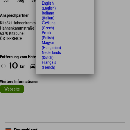
Jul
Aug
Sep
Okt
Nov
Dez
English
(English)
Italiano
Ansprechpartner
(Italian)
KitzSki Hahnenkammbahn
Čeština
Hahnenkammstraße 1
(Czech)
Polski
6370 Kitzbühel
(Polish)
ÖSTERREICH
Magyar
(Hungarian)
Nederlands
Entfernung vom Hotel
(Dutch)
Français
10
15
km
Min.
(French)
Weitere Informationen
Webseite
Leaflet
| Map data © OpenStreetMap contributors
+
−
Deutschland