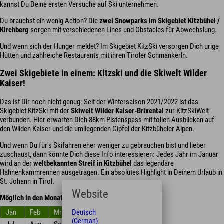
kannst Du Deine ersten Versuche auf Ski unternehmen.
Du brauchst ein wenig Action? Die
zwei Snowparks im Skigebiet Kitzbühel /
Kirchberg
sorgen mit verschiedenen Lines und Obstacles für Abwechslung.
Und wenn sich der Hunger meldet? Im Skigebiet KitzSki versorgen Dich urige
Hütten und zahlreiche Restaurants mit ihren Tiroler Schmankerln.
Zwei Skigebiete in einem: Kitzski und die Skiwelt Wilder
Kaiser!
Das ist Dir noch nicht genug: Seit der Wintersaison 2021/2022 ist das
Skigebiet KitzSki mit der
Skiwelt Wilder Kaiser-Brixental
zur KitzSkiWelt
verbunden. Hier erwarten Dich 88km Pistenspass mit tollen Ausblicken auf
den Wilden Kaiser und die umliegenden Gipfel der Kitzbüheler Alpen.
Und wenn Du für's Skifahren eher weniger zu gebrauchen bist und lieber
zuschaust, dann könnte Dich diese Info interessieren: Jedes Jahr im Januar
wird an der
weltbekannten Streif in Kitzbühel
das legendäre
Hahnenkammrennen ausgetragen. Ein absolutes Highlight in Deinem Urlaub in
St. Johann in Tirol.
Website
Möglich in den Monaten
Deutsch
Jan
Feb
Mrz
Apr
Mai
Jun
(German)