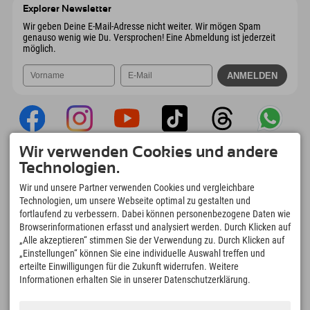
Österreich
Buchen
Explorer Newsletter
Mail senden
Wir geben Deine E-Mail-Adresse nicht weiter. Wir mögen Spam
genauso wenig wie Du. Versprochen! Eine Abmeldung ist jederzeit
möglich.
Wir verwenden Cookies und andere
Explorer App
Technologien.
Upload Deiner #ExplorerMoments, Mein
Wir und unsere Partner verwenden Cookies und vergleichbare
Explorer To Go mit Buchungsübersicht,
Technologien, um unsere Webseite optimal zu gestalten und
Bucketlist, Restaurantübersicht uvm. Jetzt
fortlaufend zu verbessern. Dabei können personenbezogene Daten wie
downloaden!
Browserinformationen erfasst und analysiert werden. Durch Klicken auf
„Alle akzeptieren“ stimmen Sie der Verwendung zu. Durch Klicken auf
„Einstellungen“ können Sie eine individuelle Auswahl treffen und
Zeit für Explorer Moments
erteilte Einwilligungen für die Zukunft widerrufen. Weitere
166
4.634
km
Informationen erhalten Sie in unserer Datenschutzerklärung.
Bergseen und Erlebnisbäder
Pisten zum Skifahren und
Snowboarden