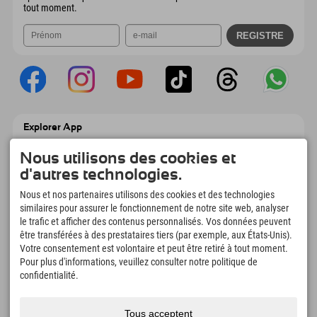
tout moment.
Explorer App
Téléchargez vos #ExplorerMoments, Mon
Explorer à emporter avec aperçu de vos
Nous utilisons des cookies et
réservations, liste de choses à faire, aperçu
d'autres technologies.
des restaurants et bien plus encore.
Téléchargez-le maintenant !
Nous et nos partenaires utilisons des cookies et des technologies
similaires pour assurer le fonctionnement de notre site web, analyser
le trafic et afficher des contenus personnalisés. Vos données peuvent
L'heure des moments d'exploration
être transférées à des prestataires tiers (par exemple, aux États-Unis).
Votre consentement est volontaire et peut être retiré à tout moment.
166
4.634
km
Pour plus d'informations, veuillez consulter notre politique de
Lacs de montagne et
Pistes de ski et de
piscines d'aventure
snowboard
confidentialité.
8.991
km
97
%
Sentiers de randonnée et
Nos clients nous
Tous acceptent