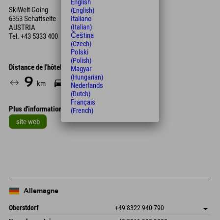
English
SkiWelt Going
(English)
6353 Schattseite
Italiano
AUSTRIA
(Italian)
Čeština
Tel.
+43 5333 400
(Czech)
Polski
(Polish)
Distance de l'hôtel
Magyar
(Hungarian)
9
10
km
Min.
Nederlands
(Dutch)
Français
Plus d'informations
(French)
site web
Leaflet
| Map data © OpenStreetMap contributors
+
−
Allemagne
Oberstdorf
+49 8322 940 790
An der Breitach 3
Enregistrer l'adresse