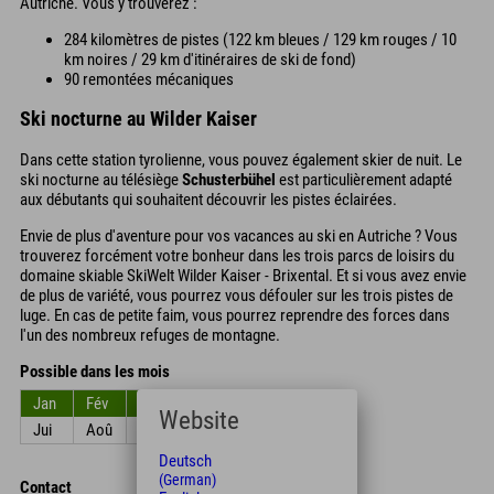
Autriche. Vous y trouverez :
284 kilomètres de pistes (122 km bleues / 129 km rouges / 10
km noires / 29 km d'itinéraires de ski de fond)
90 remontées mécaniques
Ski nocturne au Wilder Kaiser
Dans cette station tyrolienne, vous pouvez également skier de nuit. Le
ski nocturne au télésiège
Schusterbühel
est particulièrement adapté
aux débutants qui souhaitent découvrir les pistes éclairées.
Envie de plus d'aventure pour vos vacances au ski en Autriche ? Vous
trouverez forcément votre bonheur dans les trois parcs de loisirs du
domaine skiable SkiWelt Wilder Kaiser - Brixental. Et si vous avez envie
de plus de variété, vous pourrez vous défouler sur les trois pistes de
luge. En cas de petite faim, vous pourrez reprendre des forces dans
l'un des nombreux refuges de montagne.
Possible dans les mois
Jan
Fév
Mar
Avr
Mai
Jun
Website
Jui
Aoû
Sep
Oct
Nov
Déc
Deutsch
(German)
Contact