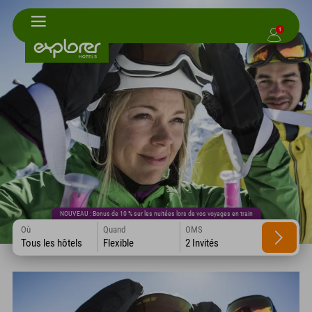
1
NOUVEAU : Bonus de 10 % sur les nuitées lors de vos voyages en train
Où
Quand
OMS
Tous les hôtels
Flexible
2 Invités