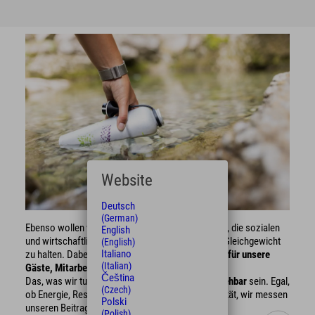
Website
Deutsch
(German)
Ebenso wollen wir einen wertvollen Beitrag leisten, die sozialen
English
und wirtschaftlichen Kreisläufe im Alpenraum im Gleichgewicht
(English)
Italiano
zu halten. Dabei nehmen wir auch
Verantwortung für unsere
(Italian)
Gäste, Mitarbeiter und regionalen Partner
wahr.
Čeština
Das, was wir tun, soll
transparent und nachvollziehbar
sein. Egal,
(Czech)
ob Energie, Ressourcenverbrauch oder Biodiversität, wir messen
Polski
unseren Beitrag und jede Verbesserung.
(Polish)