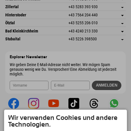
6793 Gaschurn/Montafon
Anreiseinfos
Speckbacherstraße 87
Adresse speichern
Österreich
Buchen
Zillertal
+43 5283 393 930
6380 St. Johann in Tirol
Anreiseinfos
Mail senden
Schmiedau 2
Adresse speichern
Österreich
Buchen
Hinterstoder
+43 7564 204 440
6272 Kaltenbach im Zillertal
Anreiseinfos
Mail senden
Freizeitpark 10
Adresse speichern
Österreich
Buchen
Ötztal
+43 5255 206 010
4573 Hinterstoder
Anreiseinfos
Mail senden
Gscheat 14
Adresse speichern
Österreich
Buchen
Bad Kleinkirchheim
+43 4240 213 330
6441 Umhausen
Anreiseinfos
Mail senden
Dorfstraße 24
Adresse speichern
Österreich
Buchen
Stubaital
+43 5226 398500
9546 Bad Kleinkirchheim
Anreiseinfos
Mail senden
Wiesenweg 6
Adresse speichern
Österreich
Buchen
6167 Neustift im Stubaital
Anreiseinfos
Mail senden
Österreich
Buchen
Explorer Newsletter
Mail senden
Wir geben Deine E-Mail-Adresse nicht weiter. Wir mögen Spam
genauso wenig wie Du. Versprochen! Eine Abmeldung ist jederzeit
möglich.
Wir verwenden Cookies und andere
Explorer App
Technologien.
Upload Deiner #ExplorerMoments, Mein