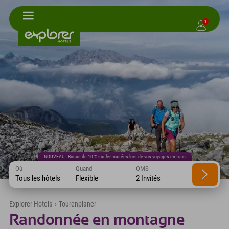
1
NOUVEAU : Bonus de 10 % sur les nuitées lors de vos voyages en train
Où
Quand
OMS
Tous les hôtels
Flexible
2 Invités
Explorer Hotels
›
Tourenplaner
Randonnée en montagne