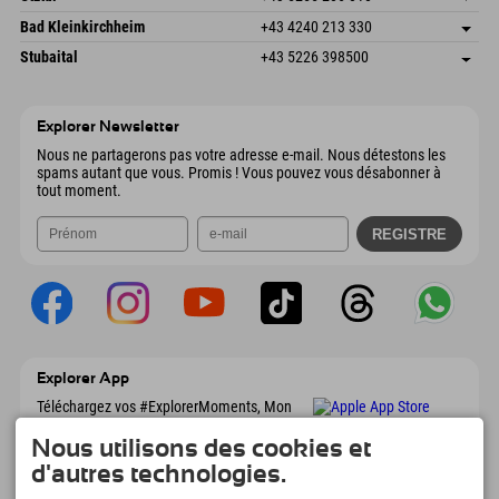
4573 Hinterstoder
Informations d'arrivée
Envoyer un e-mail
Gscheat 14
Enregistrer l'adresse
Autriche
Réservation
Bad Kleinkirchheim
+43 4240 213 330
6441 Umhausen
Informations d'arrivée
Envoyer un e-mail
Dorfstraße 24
Enregistrer l'adresse
Autriche
Réservation
Stubaital
+43 5226 398500
9546 Bad Kleinkirchheim
Informations d'arrivée
Envoyer un e-mail
Wiesenweg 6
Enregistrer l'adresse
Autriche
Réservation
6167 Neustift im Stubaital
Informations d'arrivée
Envoyer un e-mail
Autriche
Réservation
Explorer Newsletter
Envoyer un e-mail
Nous ne partagerons pas votre adresse e-mail. Nous détestons les
spams autant que vous. Promis ! Vous pouvez vous désabonner à
tout moment.
Explorer App
Téléchargez vos #ExplorerMoments, Mon
Explorer à emporter avec aperçu de vos
réservations, liste de choses à faire, aperçu
Nous utilisons des cookies et
des restaurants et bien plus encore.
d'autres technologies.
Téléchargez-le maintenant !