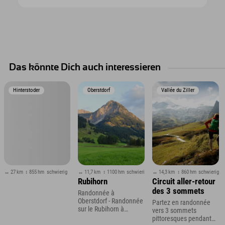
Das könnte Dich auch interessieren
Hinterstoder
Oberstdorf
Vallée du Ziller
↔ 27 km
↕ 855 hm
schwierig
↔ 11,7 km
↕ 1100 hm
schwierig
↔ 14,3 km
↕ 860 hm
schwierig
Rubihorn
Circuit aller-retour
des 3 sommets
Randonnée à
Oberstdorf - Randonnée
Partez en randonnée
sur le Rubihorn à
vers 3 sommets
Oberstdorf, dans
pittoresques pendant
l'Allgäu