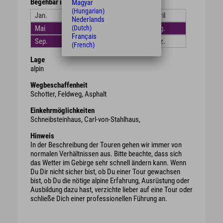
Begehbar in den Monaten
Magyar
(Hungarian)
Jan.
Feb.
März
April
Nederlands
(Dutch)
Mai
Juni
Juli
Aug.
Français
Sep.
Okt.
Nov.
Dez.
(French)
Lage
alpin
Wegbeschaffenheit
Schotter, Feldweg, Asphalt
Einkehrmöglichkeiten
Schneibsteinhaus, Carl-von-Stahlhaus,
Hinweis
In der Beschreibung der Touren gehen wir immer von
normalen Verhältnissen aus. Bitte beachte, dass sich
das Wetter im Gebirge sehr schnell ändern kann. Wenn
Du Dir nicht sicher bist, ob Du einer Tour gewachsen
bist, ob Du die nötige alpine Erfahrung, Ausrüstung oder
Ausbildung dazu hast, verzichte lieber auf eine Tour oder
schließe Dich einer professionellen Führung an.