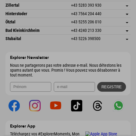
Speckbacherstraße 87
Enregistrer l'adresse
Autriche
Réservation
Zillertal
+43 5283 393 930
6380 St. Johann in Tirol
Informations d'arrivée
Envoyer un e-mail
Schmiedau 2
Enregistrer l'adresse
Autriche
Réservation
Hinterstoder
+43 7564 204 440
6272 Kaltenbach im Zillertal
Informations d'arrivée
Envoyer un e-mail
Freizeitpark 10
Enregistrer l'adresse
Autriche
Réservation
Ötztal
+43 5255 206 010
4573 Hinterstoder
Informations d'arrivée
Envoyer un e-mail
Gscheat 14
Enregistrer l'adresse
Autriche
Réservation
Bad Kleinkirchheim
+43 4240 213 330
6441 Umhausen
Informations d'arrivée
Envoyer un e-mail
Dorfstraße 24
Enregistrer l'adresse
Autriche
Réservation
Stubaital
+43 5226 398500
9546 Bad Kleinkirchheim
Informations d'arrivée
Envoyer un e-mail
Wiesenweg 6
Enregistrer l'adresse
Autriche
Réservation
6167 Neustift im Stubaital
Informations d'arrivée
Envoyer un e-mail
Autriche
Réservation
Explorer Newsletter
Envoyer un e-mail
Nous ne partagerons pas votre adresse e-mail. Nous détestons les
spams autant que vous. Promis ! Vous pouvez vous désabonner à
tout moment.
Explorer App
Téléchargez vos #ExplorerMoments, Mon