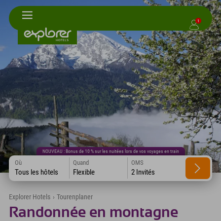
1
NOUVEAU : Bonus de 10 % sur les nuitées lors de vos voyages en train
Où
Quand
OMS
Tous les hôtels
Flexible
2 Invités
Explorer Hotels
›
Tourenplaner
Randonnée en montagne