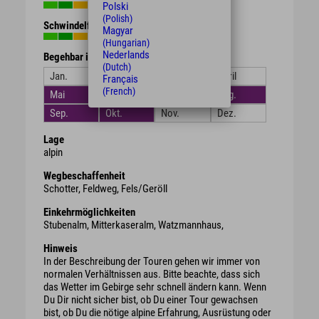
Polski
(Polish)
Schwindelfreiheit
Magyar
(Hungarian)
Nederlands
Begehbar in den Monaten
(Dutch)
Jan.
Feb.
März
April
Français
(French)
Mai
Juni
Juli
Aug.
Sep.
Okt.
Nov.
Dez.
Lage
alpin
Wegbeschaffenheit
Schotter, Feldweg, Fels/Geröll
Einkehrmöglichkeiten
Stubenalm, Mitterkaseralm, Watzmannhaus,
Hinweis
In der Beschreibung der Touren gehen wir immer von
normalen Verhältnissen aus. Bitte beachte, dass sich
das Wetter im Gebirge sehr schnell ändern kann. Wenn
Du Dir nicht sicher bist, ob Du einer Tour gewachsen
bist, ob Du die nötige alpine Erfahrung, Ausrüstung oder