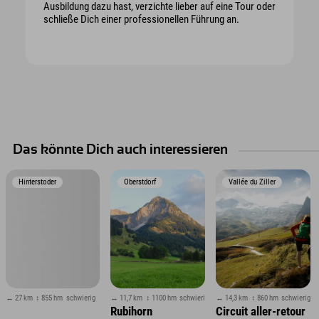
Ausbildung dazu hast, verzichte lieber auf eine Tour oder
schließe Dich einer professionellen Führung an.
Das könnte Dich auch interessieren
Hinterstoder
Oberstdorf
Vallée du Ziller
↔ 27 km
↕ 855 hm
schwierig
↔ 11,7 km
↕ 1100 hm
schwierig
↔ 14,3 km
↕ 860 hm
schwierig
Rubihorn
Circuit aller-retour