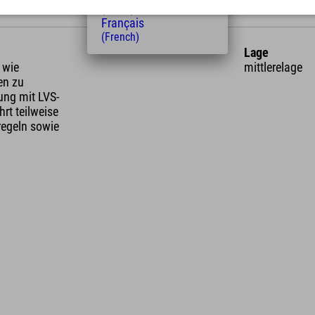
(Dutch)
Français
(French)
Lage
 wie
mittlerelage
en zu
ung mit LVS-
rt teilweise
regeln sowie