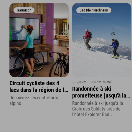
Garmisch
Bad Kleinkirchheim
↔ 9,8 km
↕ 850 hm
mittel
Circuit cycliste des 4
Randonnée à ski
lacs dans la région de la
prometteuse jusqu'à la
Zugspitze
Découvrez les contreforts
Croix du Soldat
alpins
Randonnée à ski jusqu'à la
Croix des Soldats près de
l'hôtel Explorer Bad
Kleinkirchheim