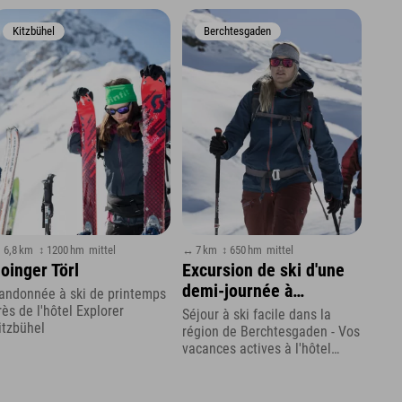
Kitzbühel
Berchtesgaden
 6,8 km
↕ 1200 hm
mittel
↔ 7 km
↕ 650 hm
mittel
oinger Törl
Excursion de ski d'une
demi-journée à
andonnée à ski de printemps
Götschen
rès de l'hôtel Explorer
Séjour à ski facile dans la
itzbühel
région de Berchtesgaden - Vos
vacances actives à l'hôtel
Explorer Berchtesgaden