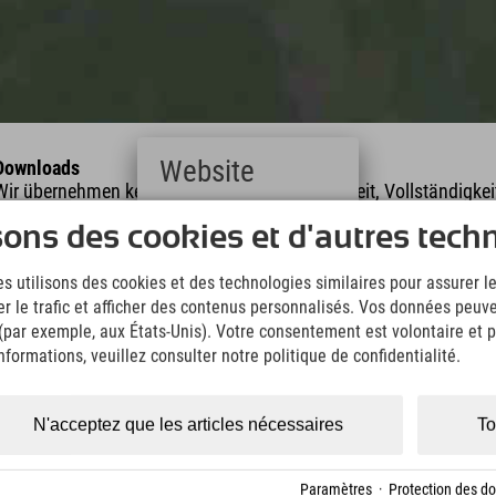
Website
Downloads
Wir übernehmen keine Haftung für die Richtigkeit, Vollständigke
Informationen. Wir empfehlen die Mitnahme einer zusätzlichen K
Deutsch
sons des cookies et d'autres tech
(German)
English
KML Download
GPX 
s utilisons des cookies et des technologies similaires pour assurer 
(English)
er le trafic et afficher des contenus personnalisés. Vos données peuve
Italiano
 (par exemple, aux États-Unis). Votre consentement est volontaire et pe
(Italian)
Čeština
formations, veuillez consulter notre politique de confidentialité.
(Czech)
Polski
(Polish)
N'acceptez que les articles nécessaires
To
Magyar
longueur
Altitude
(Hungarian)
Nederlands
Paramètres
·
Protection des d
km
980 m