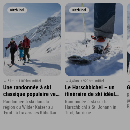
Kitzbühel
Kitzbühel
↔ 5 km
↕ 1109 hm
mittel
↔ 4,4 km
↕ 920 hm
mittel
↔
Une randonnée à ski
Le Harschbichel – un
G
classique populaire vers
itinéraire de ski idéal
R
l'Ellmauer Tor et l'arrêt
pour les débutants et
p
Randonnée à ski dans la
Randonnée à ski sur le
K
Hintere Goinger
les skieurs du soir
région du Wilder Kaiser au
Harschbichl à St. Johann in
Tyrol : à travers les Kübelkar
Tirol, Autriche
jusqu'au Ellmauer Tor