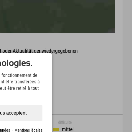
it oder Aktualität der wiedergegebenen
arte.
nologies.
Download
le fonctionnement de
nt être transférées à
ut être retiré à tout
us acceptent
difficulté
mittel
onnées
·
Mentions légales