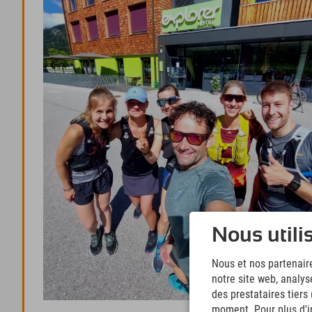
Nous utili
Nous et nos partenaire
notre site web, analys
des prestataires tiers
moment. Pour plus d'in