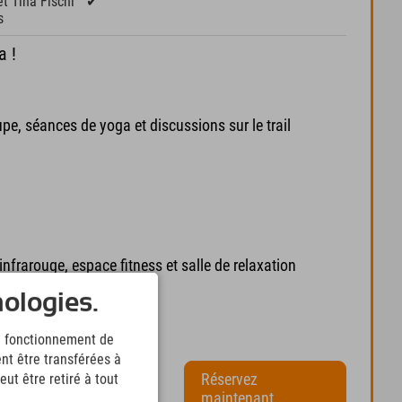
t Tina Fischl
✔
s
a !
upe, séances de yoga et discussions sur le trail
frarouge, espace fitness et salle de relaxation
nologies.
le fonctionnement de
nt être transférées à
e en chambre
Réservez
ut être retiré à tout
maintenant