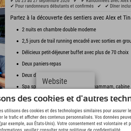
✔ Du 25 au 27 septembre 2026
✔
✔ Randonnées avec Alex e
✔ Pour randonneurs débutants et confirmés
✔
✔ Dîner inclu
Partez à la découverte des sentiers avec Alex et Tin
2 nuits en chambre double moderne
2,5 jours de trail running encadré avec sorties en gro
Délicieux petit-déjeuner buffet avec plus de 70 choix
Deux paniers-repas
Deux dîners
Website
Spa sportif avec sauna finlandais, hammam, cabine in
Deutsch
sons des cookies et d'autres tech
Wi-Fi gratuit dans tout l'hôtel
(German)
English
Départ tardif
s utilisons des cookies et des technologies similaires pour assurer 
(English)
er le trafic et afficher des contenus personnalisés. Vos données peuve
Italiano
2 nuits, à partir de 379 € par personn
(Italian)
 (par exemple, aux États-Unis). Votre consentement est volontaire et pe
Čeština
formations, veuillez consulter notre politique de confidentialité.