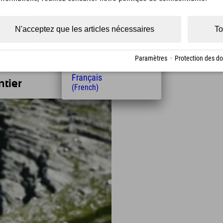
double
(Czech)
Polski
(Polish)
N'acceptez que les articles nécessaires
To
Magyar
(Hungarian)
Nederlands
Paramètres
·
Protection des d
(Dutch)
Français
tier
(French)