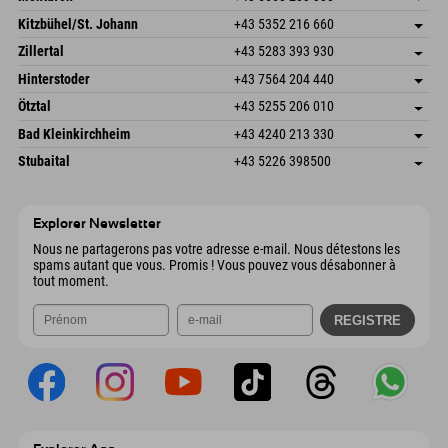
Dorfstr. 127b
Enregistrer l'adresse
Kitzbühel/St. Johann
+43 5352 216 660
6793 Gaschurn/Montafon
Informations d'arrivée
Speckbacherstraße 87
Enregistrer l'adresse
Autriche
Réservation
Zillertal
+43 5283 393 930
6380 St. Johann in Tirol
Informations d'arrivée
Envoyer un e-mail
Schmiedau 2
Enregistrer l'adresse
Autriche
Réservation
Hinterstoder
+43 7564 204 440
6272 Kaltenbach im Zillertal
Informations d'arrivée
Envoyer un e-mail
Freizeitpark 10
Enregistrer l'adresse
Autriche
Réservation
Ötztal
+43 5255 206 010
4573 Hinterstoder
Informations d'arrivée
Envoyer un e-mail
Gscheat 14
Enregistrer l'adresse
Autriche
Réservation
Bad Kleinkirchheim
+43 4240 213 330
6441 Umhausen
Informations d'arrivée
Envoyer un e-mail
Dorfstraße 24
Enregistrer l'adresse
Autriche
Réservation
Stubaital
+43 5226 398500
9546 Bad Kleinkirchheim
Informations d'arrivée
Envoyer un e-mail
Wiesenweg 6
Enregistrer l'adresse
Autriche
Réservation
6167 Neustift im Stubaital
Informations d'arrivée
Envoyer un e-mail
Autriche
Réservation
Explorer Newsletter
Envoyer un e-mail
Nous ne partagerons pas votre adresse e-mail. Nous détestons les
spams autant que vous. Promis ! Vous pouvez vous désabonner à
tout moment.