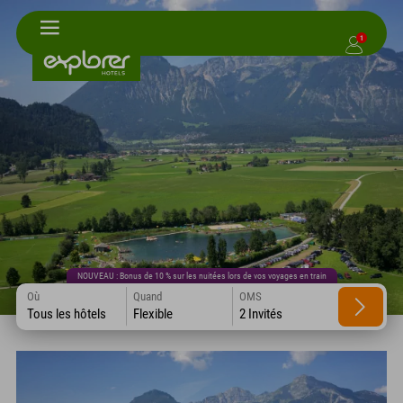
1
NOUVEAU : Bonus de 10 % sur les nuitées lors de vos voyages en train
Où
Quand
OMS
Tous les hôtels
Flexible
2 Invités