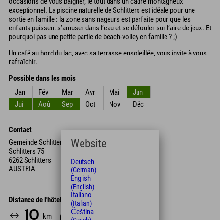
occasions de vous baigner, le tout dans un cadre montagneux
exceptionnel. La piscine naturelle de Schlitters est idéale pour une
sortie en famille : la zone sans nageurs est parfaite pour que les
enfants puissent s’amuser dans l’eau et se défouler sur l’aire de jeux. Et
pourquoi pas une petite partie de beach-volley en famille ? ;)
Un café au bord du lac, avec sa terrasse ensoleillée, vous invite à vous
rafraîchir.
Possible dans les mois
Jan
Fév
Mar
Avr
Mai
Jun
Jui
Aoû
Sep
Oct
Nov
Déc
Contact
Website
Gemeinde Schlitters
Schlitters 75
6262 Schlitters
Deutsch
AUSTRIA
(German)
English
(English)
Italiano
Distance de l'hôtel
(Italian)
Čeština
10
12
km
Min.