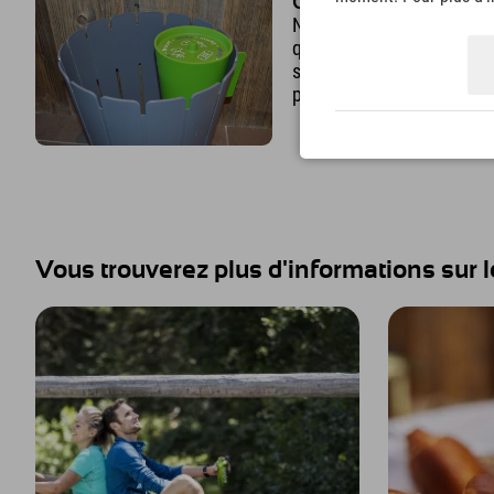
Ordures
Nous nous efforçons de ré
que possible. Les quelque
soigneusement triés ; vou
possibilité de trier vos d
Vous trouverez plus d'informations sur 