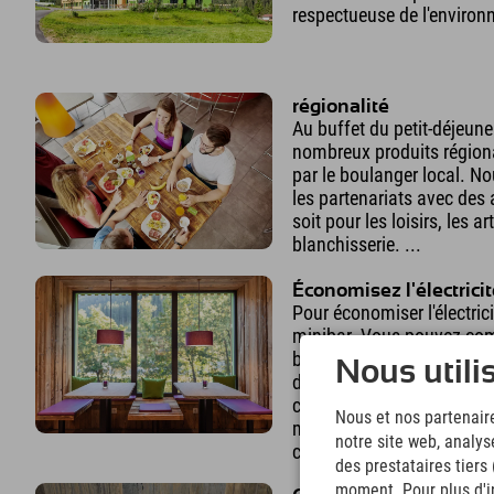
respectueuse de l'environ
régionalité
Au buffet du petit-déjeune
nombreux produits régiona
par le boulanger local. N
les partenariats avec des 
soit pour les loisirs, les a
blanchisserie. ...
Économisez l'électrici
Pour économiser l'électric
minibar. Vous pouvez co
bar et les emporter dans 
Nous utili
déguster au salon. Des a
consommation, des LED et
Nous et nos partenaire
mouvement nous permetten
notre site web, analys
consommation d'électricit
des prestataires tiers
moment. Pour plus d'in