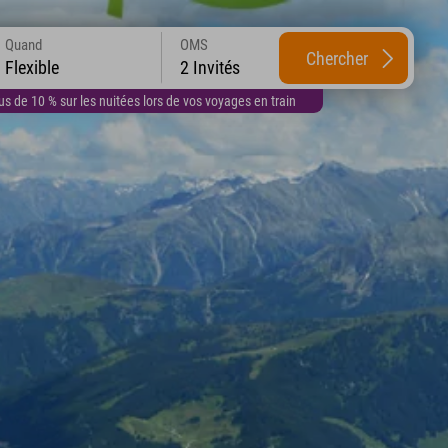
Quand
OMS
Chercher
Flexible
2 Invités
 de 10 % sur les nuitées lors de vos voyages en train