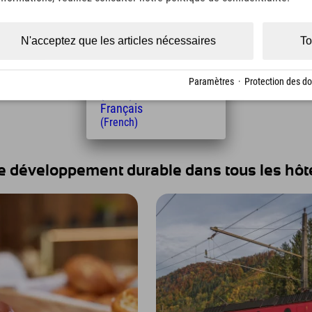
(Czech)
duire les déchets autant
Polski
s déchets produits sont
(Polish)
N'acceptez que les articles nécessaires
To
s avez également la
Magyar
échets dans votre chambre.
(Hungarian)
Nederlands
Paramètres
·
Protection des d
(Dutch)
Français
(French)
le développement durable dans tous les hôte