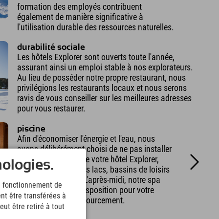
formation des employés contribuent
également de manière significative à
l'utilisation durable des ressources naturelles.
durabilité sociale
Les hôtels Explorer sont ouverts toute l'année,
assurant ainsi un emploi stable à nos explorateurs.
Au lieu de posséder notre propre restaurant, nous
privilégions les restaurants locaux et nous serons
ravis de vous conseiller sur les meilleures adresses
pour vous restaurer.
piscine
Afin d'économiser l'énergie et l'eau, nous
avons délibérément choisi de ne pas installer
de piscine. Autour de votre hôtel Explorer,
nologies.
vous trouverez divers lacs, bassins de loisirs
et bains thermaux. L'après-midi, notre spa
le fonctionnement de
sportif est à votre disposition pour votre
nt être transférées à
détente et votre ressourcement.
ut être retiré à tout