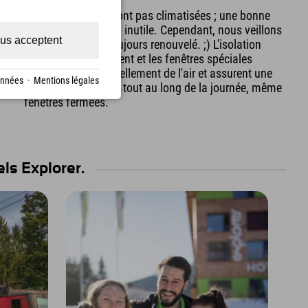
Chambre
Nos chambres ne sont pas climatisées ; une bonne
ventilation rend cela inutile. Cependant, nous veillons
us acceptent
à ce que l'air soit toujours renouvelé. ;) L'isolation
thermique du bâtiment et les fenêtres spéciales
favorisent le renouvellement de l'air et assurent une
onnées
·
Mentions légales
ventilation optimale tout au long de la journée, même
fenêtres fermées.
ls Explorer.