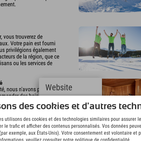
nement.
r, vous trouverez de
ux. Votre pain est fourni
ous privilégions également
acteurs de la région, que ce
rtisans ou les services de
té
Website
ité, nous n'avons pas de
mmander des boissons au
Deutsch
votre chambre ou les
sons des cookies et d'autres tech
(German)
mpoules basse
English
 des détecteurs de
s utilisons des cookies et des technologies similaires pour assurer 
(English)
t de réduire notre
er le trafic et afficher des contenus personnalisés. Vos données peuve
Italiano
é.
(Italian)
 (par exemple, aux États-Unis). Votre consentement est volontaire et pe
Čeština
formations, veuillez consulter notre politique de confidentialité.