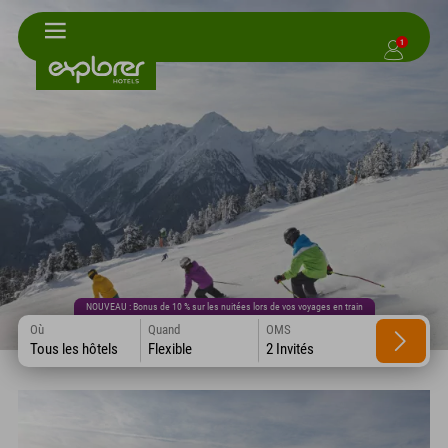
1
NOUVEAU : Bonus de 10 % sur les nuitées lors de vos voyages en train
Où
Quand
OMS
Tous les hôtels
Flexible
2 Invités