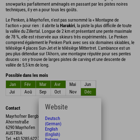
snowparks parfaitement aménagés en passant par les pistes noires
techniques, il y en a pour tous les goûts.
Le Penken, à Mayrhofen, n'est pas surnommé la « Montagne de
l'action » pour rien : il abrite la
Harakiri
, la piste la plus difficile de toute
la vallée du Zillertal. Longue de 2 km et présentant une pente maximale
de 78 %, elle est réservée aux skieurs très expérimentés. Le Penken
comprend également le Penken Park avec ses six domaines skiables, le
télésiège 4 places Sun-Jet et le télésiège Mittertret. L'ambiance est un
peu plus détendue sur l'Ahorn, une montagne réputée pour ses pentes
douces : on y trouve de larges pistes de carving et une descente de
vallée de 5,5 km de long.
Possible dans les mois
Jan
Fév
Mar
Avr
Mai
Jun
Jui
Aoû
Sep
Oct
Nov
Déc
Website
Contact
Mayrhofner Bergbahnen Aktiengesellschaft
Deutsch
Ahornstraße
(German)
6290 Mayrhofen
English
AUSTRIA
(English)
Tel.
+43 5285 622 77
Italiano