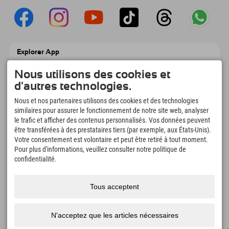
Explorer App
Téléchargez vos #ExplorerMoments, Mon
Explorer à emporter avec aperçu de vos
Nous utilisons des cookies et
réservations, liste de choses à faire, aperçu
d'autres technologies.
des restaurants et bien plus encore.
Téléchargez-le maintenant !
Nous et nos partenaires utilisons des cookies et des technologies
similaires pour assurer le fonctionnement de notre site web, analyser
le trafic et afficher des contenus personnalisés. Vos données peuvent
L'heure des moments d'exploration
être transférées à des prestataires tiers (par exemple, aux États-Unis).
Votre consentement est volontaire et peut être retiré à tout moment.
166
4.634
km
Pour plus d'informations, veuillez consulter notre politique de
Lacs de montagne et
Pistes de ski et de
piscines d'aventure
snowboard
confidentialité.
8.991
km
97
%
Sentiers de randonnée et
Nos clients nous
Tous acceptent
d'alpinisme
recommandent
N'acceptez que les articles nécessaires