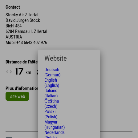
Contact
Stocky Air Zillertal
David Jürgen Stock
Bichl 484
6284 Ramsau I. Zillertal
AUSTRIA
Mobil
+43 6643 407 976
Website
Distance de l'hôtel
Deutsch
17
20
km
Min.
(German)
English
(English)
Plus d'informations
Italiano
(Italian)
site web
Čeština
Leaflet
| Map data © OpenStreetMap contributors
(Czech)
Polski
+
(Polish)
Magyar
−
(Hungarian)
Nederlands
(Dutch)