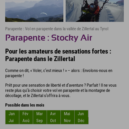
Parapente : Vol en parapente dans la vallée de Zillertal au Tyrol
Parapente : Stocky Air
Pour les amateurs de sensations fortes :
Parapente dans le Zillertal
Comme on dit, « Voler, c’est mieux ! » – alors : Envolons-nous en
parapente !
Prêt pour une sensation de liberté et d’aventure ? Parfait ! Il ne vous
reste plus qu’à choisir votre vol en parapente et la montagne de
décollage, et le Zillertal s’offrira à vous.
Possible dans les mois
Jan
Fév
Mar
Avr
Mai
Jun
Jui
Aoû
Sep
Oct
Nov
Déc