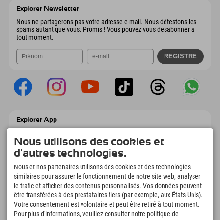
Autriche
Réservation
Explorer Newsletter
Envoyer un e-mail
Nous ne partagerons pas votre adresse e-mail. Nous détestons les
spams autant que vous. Promis ! Vous pouvez vous désabonner à
tout moment.
Explorer App
Téléchargez vos #ExplorerMoments, Mon
Explorer à emporter avec aperçu de vos
Nous utilisons des cookies et
réservations, liste de choses à faire, aperçu
d'autres technologies.
des restaurants et bien plus encore.
Téléchargez-le maintenant !
Nous et nos partenaires utilisons des cookies et des technologies
similaires pour assurer le fonctionnement de notre site web, analyser
le trafic et afficher des contenus personnalisés. Vos données peuvent
L'heure des moments d'exploration
être transférées à des prestataires tiers (par exemple, aux États-Unis).
166
4.634
km
Votre consentement est volontaire et peut être retiré à tout moment.
Pour plus d'informations, veuillez consulter notre politique de
Lacs de montagne et
Pistes de ski et de