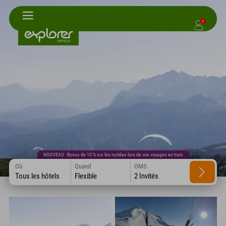
1
NOUVEAU : Bonus de 10 % sur les nuitées lors de vos voyages en train
Où
Quand
OMS
Tous les hôtels
Flexible
2 Invités